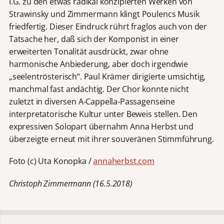
I.G. zu den etwas radikal konzipierten Werken von
Strawinsky und Zimmermann klingt Poulencs Musik
friedfertig. Dieser Eindruck rührt fraglos auch von der
Tatsache her, daß sich der Komponist in einer
erweiterten Tonalität ausdrückt, zwar ohne
harmonische Anbiederung, aber doch irgendwie
„seelentrösterisch“. Paul Krämer dirigierte umsichtig,
manchmal fast andächtig. Der Chor konnte nicht
zuletzt in diversen A-Cappella-Passagenseine
interpretatorische Kultur unter Beweis stellen. Den
expressiven Solopart übernahm Anna Herbst und
überzeigte erneut mit ihrer souveränen Stimmführung.
Foto (c) Uta Konopka /
annaherbst.com
Christoph Zimmermann (16.5.2018)