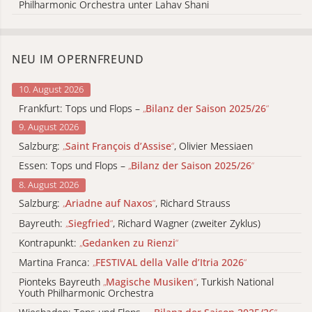
Philharmonic Orchestra unter Lahav Shani
NEU IM OPERNFREUND
10. August 2026
Frankfurt: Tops und Flops –
„
Bilanz der Saison 2025/26
“
9. August 2026
Salzburg:
„
Saint François d’Assise
“
, Olivier Messiaen
Essen: Tops und Flops –
„
Bilanz der Saison 2025/26
“
8. August 2026
Salzburg:
„
Ariadne auf Naxos
“
, Richard Strauss
Bayreuth:
„
Siegfried
“
, Richard Wagner (zweiter Zyklus)
Kontrapunkt:
„
Gedanken zu Rienzi
“
Martina Franca:
„
FESTIVAL della Valle d’Itria 2026
“
Pionteks Bayreuth
„
Magische Musiken
“
, Turkish National
Youth Philharmonic Orchestra