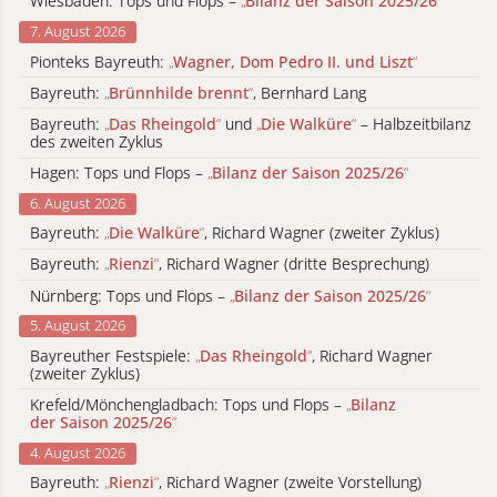
Wiesbaden: Tops und Flops –
„
Bilanz der Saison 2025/26
“
7. August 2026
Pionteks Bayreuth:
„
Wagner, Dom Pedro II. und Liszt
“
Bayreuth:
„
Brünnhilde brennt
“
, Bernhard Lang
Bayreuth:
„
Das Rheingold
“
und
„
Die Walküre
“
– Halbzeitbilanz
des zweiten Zyklus
Hagen: Tops und Flops –
„
Bilanz der Saison 2025/26
“
6. August 2026
Bayreuth:
„
Die Walküre
“
, Richard Wagner (zweiter Zyklus)
Bayreuth:
„
Rienzi
“
, Richard Wagner (dritte Besprechung)
Nürnberg: Tops und Flops –
„
Bilanz der Saison 2025/26
“
5. August 2026
Bayreuther Festspiele:
„
Das Rheingold
“
, Richard Wagner
(zweiter Zyklus)
Krefeld/Mönchengladbach: Tops und Flops –
„
Bilanz
der Saison 2025/26
“
4. August 2026
Bayreuth:
„
Rienzi
“
, Richard Wagner (zweite Vorstellung)