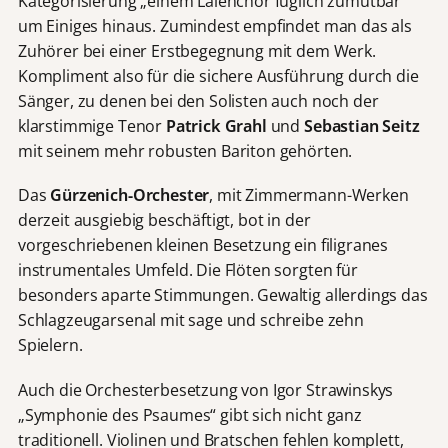
Kategorisierung „einem Laienchor füglich zumutbar“
um Einiges hinaus. Zumindest empfindet man das als
Zuhörer bei einer Erstbegegnung mit dem Werk.
Kompliment also für die sichere Ausführung durch die
Sänger, zu denen bei den Solisten auch noch der
klarstimmige Tenor
Patrick Grahl
und
Sebastian Seitz
mit seinem mehr robusten Bariton gehörten.
Das
Gürzenich-Orchester
, mit Zimmermann-Werken
derzeit ausgiebig beschäftigt, bot in der
vorgeschriebenen kleinen Besetzung ein filigranes
instrumentales Umfeld. Die Flöten sorgten für
besonders aparte Stimmungen. Gewaltig allerdings das
Schlagzeugarsenal mit sage und schreibe zehn
Spielern.
Auch die Orchesterbesetzung von Igor Strawinskys
„Symphonie des Psaumes“ gibt sich nicht ganz
traditionell. Violinen und Bratschen fehlen komplett,