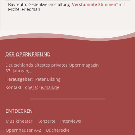
Bayreuth: Gedenkveranstaltung
„
Verstummte Stimmen
“
mit
Michel Friedman
DER OPERNFREUND
Deutschlands ältestes privates
Opernmagazin
57. Jahrgang
Herausgeber
: Peter Bilsing
Kontakt
:
opera@e.mail.de
ENTDECKEN
Musiktheater
Konzerte
Interviews
Opernhäuser A–Z
Bücherecke