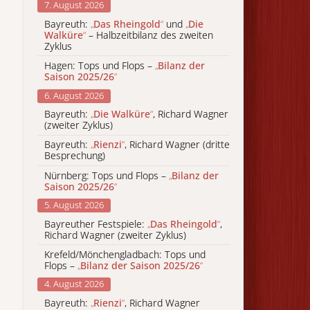
7. August 2026
Bayreuth:
„
Das Rheingold
“
und
„
Die
Walküre
“
– Halbzeitbilanz des zweiten
Zyklus
Hagen: Tops und Flops –
„
Bilanz der
Saison 2025/26
“
6. August 2026
Bayreuth:
„
Die Walküre
“
, Richard Wagner
(zweiter Zyklus)
Bayreuth:
„
Rienzi
“
, Richard Wagner (dritte
Besprechung)
Nürnberg: Tops und Flops –
„
Bilanz der
Saison 2025/26
“
5. August 2026
Bayreuther Festspiele:
„
Das Rheingold
“
,
Richard Wagner (zweiter Zyklus)
Krefeld/Mönchengladbach: Tops und
Flops –
„
Bilanz der Saison 2025/26
“
4. August 2026
Bayreuth:
„
Rienzi
“
, Richard Wagner