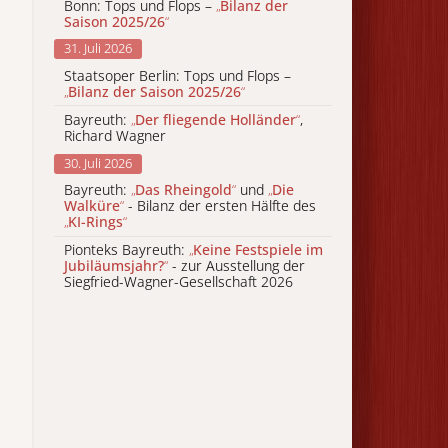
Bonn: Tops und Flops –
„
Bilanz der
Saison 2025/26
“
31. Juli 2026
Staatsoper Berlin: Tops und Flops –
„
Bilanz der Saison 2025/26
“
Bayreuth:
„
Der fliegende Holländer
“
,
Richard Wagner
30. Juli 2026
Bayreuth:
„
Das Rheingold
“
und
„
Die
Walküre
“
- Bilanz der ersten Hälfte des
„
KI-Rings
“
Pionteks Bayreuth:
„
Keine Festspiele im
Jubiläumsjahr?
“
- zur Ausstellung der
Siegfried-Wagner-Gesellschaft 2026