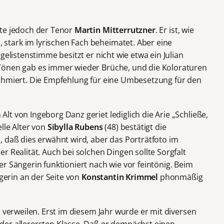
hte jedoch der Tenor
Martin Mitterrutzner
. Er ist, wie
tark im lyrischen Fach beheimatet. Aber eine
gelistenstimme besitzt er nicht wie etwa ein Julian
Tönen gab es immer wieder Brüche, und die Koloraturen
schmiert. Die Empfehlung für eine Umbesetzung für den
t von Ingeborg Danz geriet lediglich die Arie „Schließe,
lle Alter von
Sibylla Rubens
(48) bestätigt die
, daß dies erwähnt wird, aber das Porträtfoto im
r Realität. Auch bei solchen Dingen sollte Sorgfalt
r Sängerin funktioniert nach wie vor feintönig. Beim
ngerin an der Seite von
Konstantin Krimmel
phonmäßig
u verweilen. Erst im diesem Jahr wurde er mit diversen
der allerersten Klasse. Daß er demnächst einen