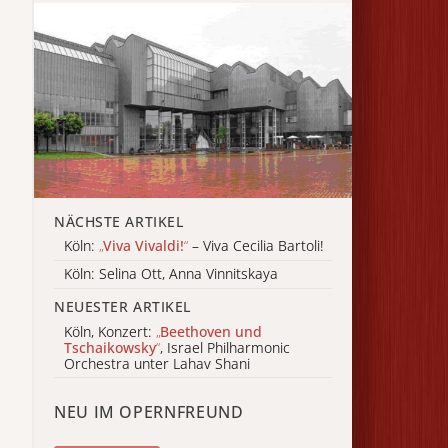
NÄCHSTE ARTIKEL
Köln:
„
Viva Vivaldi!
“
– Viva Cecilia Bartoli!
Köln: Selina Ott, Anna Vinnitskaya
NEUESTER ARTIKEL
Köln, Konzert:
„
Beethoven und
Tschaikowsky
“
, Israel Philharmonic
Orchestra unter Lahav Shani
NEU IM OPERNFREUND