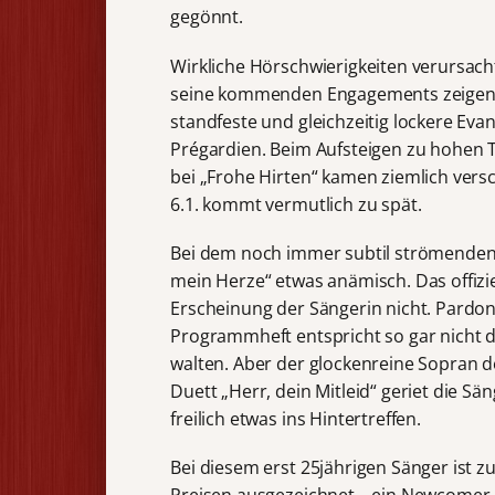
gegönnt.
Wirkliche Hörschwierigkeiten verursac
seine kommenden Engagements zeigen, s
standfeste und gleichzeitig lockere Evan
Prégardien. Beim Aufsteigen zu hohen 
bei „Frohe Hirten“ kamen ziemlich ver
6.1. kommt vermutlich zu spät.
Bei dem noch immer subtil strömenden Al
mein Herze“ etwas anämisch. Das offizie
Erscheinung der Sängerin nicht. Pardon
Programmheft entspricht so gar nicht de
walten. Aber der glockenreine Sopran de
Duett „Herr, dein Mitleid“ geriet die Sä
freilich etwas ins Hintertreffen.
Bei diesem erst 25jährigen Sänger ist z
Preisen ausgezeichnet – ein Newcomer 