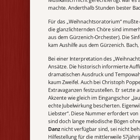
machte. Anderthalb Stunden bester Bac
Für das „Weihnachtsoratorium“ mußte d
die glanzlichternden Chöre sind immerh
aus dem Gürzenich-Orchester). Die Sinf
kam Aushilfe aus dem Gürzenich. Bach, 
Bei einer Interpretation des „Weihnach
Ansätze. Die historisch informierte Auf
dramatischen Ausdruck und Tempowahl b
kaum Zweifel. Auch bei Christoph Poppe
Extravaganzen festzustellen. Er setzte a
Akzente wie gleich im Eingangschor „Ja
echte Jubelwirkung bescherten. Eigenwill
Liebster“. Diese Nummer erfordert von 
sind doch lange melodische Bögen ohne
Danz
nicht verfügbar sind, sei nicht be
Hilfestellung für die mittlerweile 57jäh