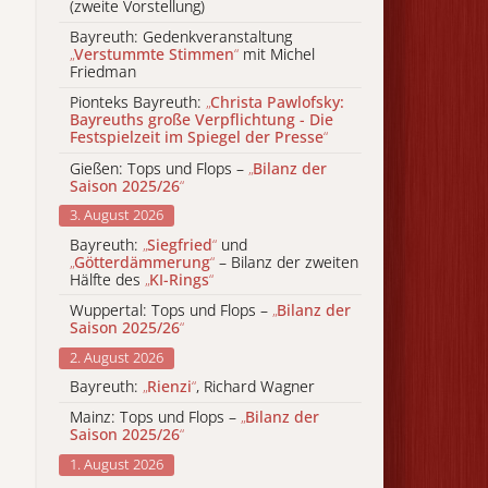
(zweite Vorstellung)
Bayreuth: Gedenkveranstaltung
„
Verstummte Stimmen
“
mit Michel
Friedman
Pionteks Bayreuth:
„
Christa Pawlofsky:
Bayreuths große Verpflichtung - Die
Festspielzeit im Spiegel der Presse
“
Gießen: Tops und Flops –
„
Bilanz der
Saison 2025/26
“
3. August 2026
Bayreuth:
„
Siegfried
“
und
„
Götterdämmerung
“
– Bilanz der zweiten
Hälfte des
„
KI-Rings
“
Wuppertal: Tops und Flops –
„
Bilanz der
Saison 2025/26
“
2. August 2026
Bayreuth:
„
Rienzi
“
, Richard Wagner
Mainz: Tops und Flops –
„
Bilanz der
Saison 2025/26
“
1. August 2026