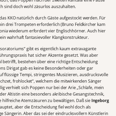
h sind doch wohl zäsurlos auszuhalten.
as KKO natürlich durch Gäste aufgestockt werden. Für
in drei Trompeten erforderlich (Bruno Feldkircher kam
onia wiederum erfordert vier Englischhörner. Auch hier
ein wahrhaft fantasievoller Klangkonstrukteur.
tsoratoriums“ gibt es eigentlich kaum extravagante
führungspraxis hat sicher Akzente gesetzt. Was aber
etrifft, bestehen über eine richtige Entscheidung
ns Dirigat gab es keine Besonderheiten oder gar
uf flüssige Tempi, stringentes Musizieren, ausdrucksvolle
uchzet, frohlocket“, welchem die mitwirkenden Sänger
ig verhielt sich Poppen nur bei der Arie „Schlafe, mein
der Altistin eine besonders akribische Gesangstechnik,
 hilfreiche Atemzäsuren zu bewältigen. Daß sie
Ingeborg
hauptet, aber die Entscheidung fiel wohl doch als
rige Sängerin. Aber das sei der eindrucksvollern Künstlerin