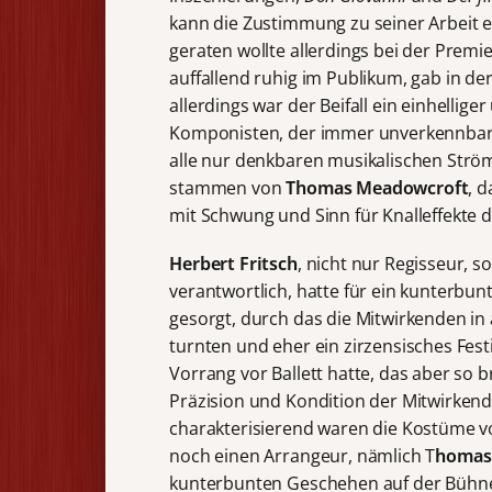
kann die Zustimmung zu seiner Arbeit e
geraten wollte allerdings bei der Premie
auffallend ruhig im Publikum, gab in d
allerdings war der Beifall ein einhellig
Komponisten, der immer unverkennbar er
alle nur denkbaren musikalischen Strö
stammen von
Thomas Meadowcroft
, 
mit Schwung und Sinn für Knalleffekte 
Herbert Fritsch
, nicht nur Regisseur, 
verantwortlich, hatte für ein kunterbu
gesorgt, durch das die Mitwirkenden 
turnten und eher ein zirzensisches Festiv
Vorrang vor Ballett hatte, das aber so
Präzision und Kondition der Mitwirkend
charakterisierend waren die Kostüme 
noch einen Arrangeur, nämlich T
homas
kunterbunten Geschehen auf der Bühne