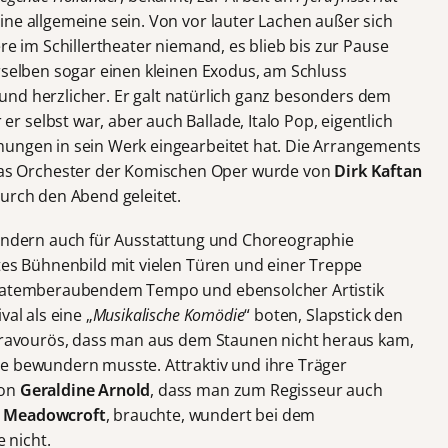
ine allgemeine sein. Von vor lauter Lachen außer sich
re im Schillertheater niemand, es blieb bis zur Pause
erselben sogar einen kleinen Exodus, am Schluss
er und herzlicher. Er galt natürlich ganz besonders dem
 selbst war, aber auch Ballade, Italo Pop, eigentlich
mungen in sein Werk eingearbeitet hat. Die Arrangements
das Orchester der Komischen Oper wurde von
Dirk Kaftan
durch den Abend geleitet.
sondern auch für Ausstattung und Choreographie
ntes Bühnenbild mit vielen Türen und einer Treppe
in atemberaubendem Tempo und ebensolcher Artistik
al als eine „
Musikalische
Komödie
“ boten, Slapstick den
 bravourös, dass man aus dem Staunen nicht heraus kam,
e bewundern musste. Attraktiv und ihre Träger
von
Geraldine Arnold
, dass man zum Regisseur auch
 Meadowcroft
, brauchte, wundert bei dem
 nicht.