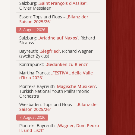
Salzburg:
„
Saint François d’Assise
“
,
Olivier Messiaen
Essen: Tops und Flops –
„
Bilanz der
Saison 2025/26
“
8. August 2026
Salzburg:
„
Ariadne auf Naxos
“
, Richard
Strauss
Bayreuth:
„
Siegfried
“
, Richard Wagner
(zweiter Zyklus)
Kontrapunkt:
„
Gedanken zu Rienzi
“
Martina Franca:
„
FESTIVAL della Valle
d’Itria 2026
“
Pionteks Bayreuth
„
Magische Musiken
“
,
Turkish National Youth Philharmonic
Orchestra
Wiesbaden: Tops und Flops –
„
Bilanz der
Saison 2025/26
“
7. August 2026
Pionteks Bayreuth:
„
Wagner, Dom Pedro
II. und Liszt
“