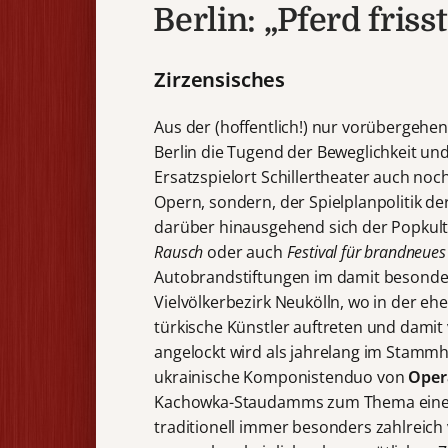
Berlin: „Pferd fris
Zirzensisches
Aus der (hoffentlich!) nur vorübergeh
Berlin die Tugend der Beweglichkeit und
Ersatzspielort Schillertheater auch noch
Opern, sondern, der Spielplanpolitik d
darüber hinausgehend sich der Popkul
Rausch
oder auch
Festival für brandneues
Autobrandstiftungen im damit besonders
Vielvölkerbezirk Neukölln, wo in der e
türkische Künstler auftreten und damit
angelockt wird als jahrelang im Stammh
ukrainische Komponistenduo von
Oper
Kachowka-Staudamms zum Thema eines 
traditionell immer besonders zahlreich