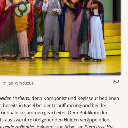
© Jan Windszus
beiden Herberts,
denn Komponist und Regisseur bedienen
bereits in Basel bei der Uraufführung und bei der
rtriennale zusammen gearbeitet. Dem Publikum der
ts aus zwei ihre titelgebenden Helden veräppelnden
liegende Holländer
, bekannt, zur Arbeit an
Pferd frisst Hut