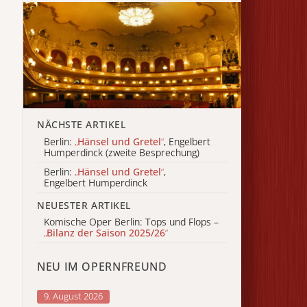
NÄCHSTE ARTIKEL
Berlin:
„
Hänsel und Gretel
“
, Engelbert
Humperdinck (zweite Besprechung)
Berlin:
„
Hänsel und Gretel
“
,
Engelbert Humperdinck
NEUESTER ARTIKEL
Komische Oper Berlin: Tops und Flops –
„
Bilanz der Saison 2025/26
“
NEU IM OPERNFREUND
9. August 2026