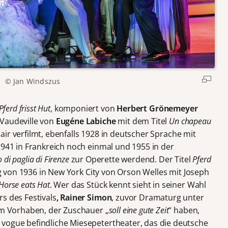
© Jan Windszus
Pferd frisst Hut
, komponiert von
Herbert Grönemeyer
 Vaudeville von
Eug
éne Labiche
mit dem Titel
Un chapeau
lair verfilmt, ebenfalls 1928 in deutscher Sprache mit
1941 in Frankreich noch einmal und 1955 in der
 di paglia di Firenze
zur Operette werdend. Der Titel
Pferd
g von 1936 in New York City von Orson Welles mit Joseph
Horse eats Hat
. Wer das Stück kennt sieht in seiner Wahl
s des Festivals
, Rainer Simon
, zuvor Dramaturg unter
zum Vorhaben, der Zuschauer „
soll eine gute Zeit
“ haben,
vogue befindliche Miesepetertheater, das die deutsche