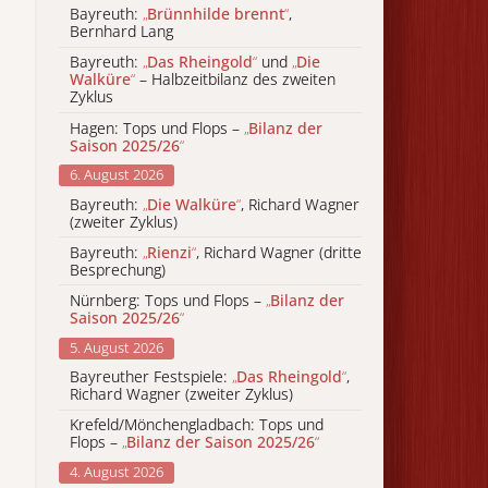
Bayreuth:
„
Brünnhilde brennt
“
,
Bernhard Lang
Bayreuth:
„
Das Rheingold
“
und
„
Die
Walküre
“
– Halbzeitbilanz des zweiten
Zyklus
Hagen: Tops und Flops –
„
Bilanz der
Saison 2025/26
“
6. August 2026
Bayreuth:
„
Die Walküre
“
, Richard Wagner
(zweiter Zyklus)
Bayreuth:
„
Rienzi
“
, Richard Wagner (dritte
Besprechung)
Nürnberg: Tops und Flops –
„
Bilanz der
Saison 2025/26
“
5. August 2026
Bayreuther Festspiele:
„
Das Rheingold
“
,
Richard Wagner (zweiter Zyklus)
Krefeld/Mönchengladbach: Tops und
Flops –
„
Bilanz der Saison 2025/26
“
4. August 2026