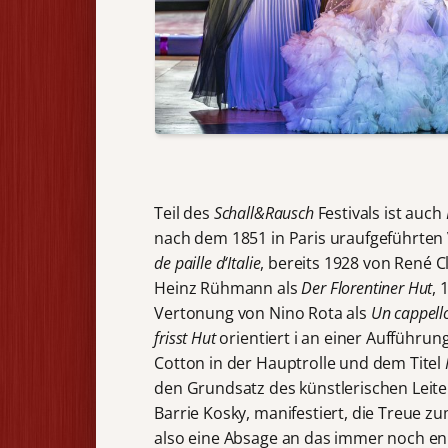
Teil des
Schall&Rausch
Festivals ist auch
nach dem 1851 in Paris uraufgeführten
de paille
d‘Italie
, bereits 1928 von René C
Heinz Rühmann als
Der Florentiner Hut
, 
Vertonung von Nino Rota als
Un cappello
frisst Hut
orientiert i an einer Aufführun
Cotton in der Hauptrolle und dem Titel
den Grundsatz des künstlerischen Leiter
Barrie Kosky, manifestiert, die Treue 
also eine Absage an das immer noch en 