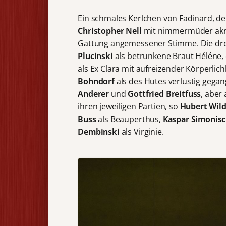
Ein schmales Kerlchen von Fadinard, de
Christopher Nell
mit nimmermüder akrob
Gattung angemessener Stimme. Die drei
Plucinski
als betrunkene Braut Héléne,
als Ex Clara mit aufreizender Körperli
Bohndorf
als des Hutes verlustig gega
Anderer
und
Gottfried Breitfuss
, aber
ihren jeweiligen Partien, so
Hubert Wil
Buss
als Beauperthus,
Kaspar Simonis
Dembinski
als Virginie.