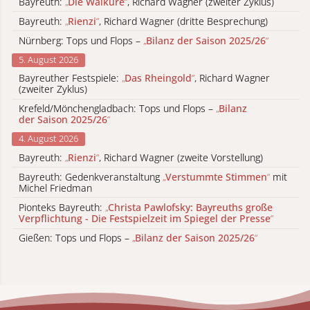
Bayreuth:
„
Die Walküre
“
, Richard Wagner (zweiter Zyklus)
Bayreuth:
„
Rienzi
“
, Richard Wagner (dritte Besprechung)
Nürnberg: Tops und Flops –
„
Bilanz der Saison 2025/26
“
5. August 2026
Bayreuther Festspiele:
„
Das Rheingold
“
, Richard Wagner
(zweiter Zyklus)
Krefeld/Mönchengladbach: Tops und Flops –
„
Bilanz
der Saison 2025/26
“
4. August 2026
Bayreuth:
„
Rienzi
“
, Richard Wagner (zweite Vorstellung)
Bayreuth: Gedenkveranstaltung
„
Verstummte Stimmen
“
mit
Michel Friedman
Pionteks Bayreuth:
„
Christa Pawlofsky: Bayreuths große
Verpflichtung - Die Festspielzeit im Spiegel der Presse
“
Gießen: Tops und Flops –
„
Bilanz der Saison 2025/26
“