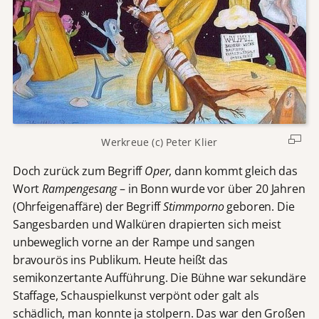
Werkreue (c) Peter Klier
Doch zurück zum Begriff
Oper
, dann kommt gleich das
Wort
Rampengesang
– in Bonn wurde vor über 20 Jahren
(Ohrfeigenaffäre) der Begriff
Stimmporno
geboren. Die
Sangesbarden und Walküren drapierten sich meist
unbeweglich vorne an der Rampe und sangen
bravourös ins Publikum. Heute heißt das
semikonzertante Aufführung. Die Bühne war sekundäre
Staffage, Schauspielkunst verpönt oder galt als
schädlich, man konnte ja stolpern. Das war den Großen