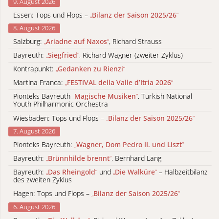
9. August 2026
Essen: Tops und Flops –
„
Bilanz der Saison 2025/26
“
8. August 2026
Salzburg:
„
Ariadne auf Naxos
“
, Richard Strauss
Bayreuth:
„
Siegfried
“
, Richard Wagner (zweiter Zyklus)
Kontrapunkt:
„
Gedanken zu Rienzi
“
Martina Franca:
„
FESTIVAL della Valle d’Itria 2026
“
Pionteks Bayreuth
„
Magische Musiken
“
, Turkish National
Youth Philharmonic Orchestra
Wiesbaden: Tops und Flops –
„
Bilanz der Saison 2025/26
“
7. August 2026
Pionteks Bayreuth:
„
Wagner, Dom Pedro II. und Liszt
“
Bayreuth:
„
Brünnhilde brennt
“
, Bernhard Lang
Bayreuth:
„
Das Rheingold
“
und
„
Die Walküre
“
– Halbzeitbilanz
des zweiten Zyklus
Hagen: Tops und Flops –
„
Bilanz der Saison 2025/26
“
6. August 2026