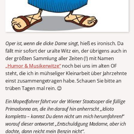
Oper ist, wenn die dicke Dame singt
, hieß es ironisch. Da
fällt mir sofort der uralte Witz ein, der übrigens auch in
der größten Sammlung aller Zeiten (!) mit Namen
„Humor & Musikerwitze“
noch bei uns im alten OF
steht, die ich in mühseliger Kleinarbeit über Jahrzehnte
einst zusammengetragen habe. Schauen Sie bitte an
trüben Tagen mal rein. 😉
Ein Mopedfahrer fährt vor der Wiener Staatsoper die füllige
Primadonna an, die ihn darauf hin anherrscht „Idioto
kompletto – kannst Du denn nicht um mich herumfahren!“
worauf dieser antwortet „Entschuldigung Madame, aber ich
dachte, dann reicht mein Benzin nicht“.