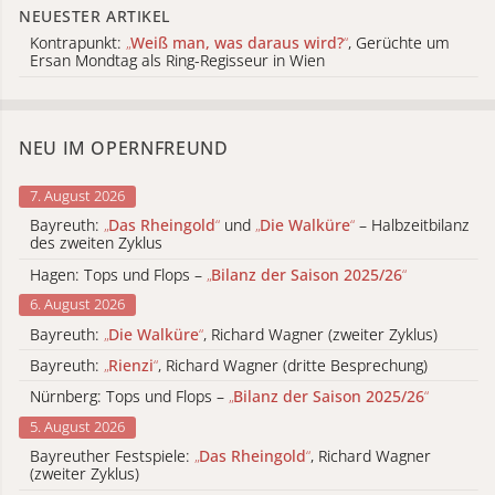
NEUESTER ARTIKEL
Kontrapunkt:
„
Weiß man, was daraus wird?
“
, Gerüchte um
Ersan Mondtag als Ring-Regisseur in Wien
NEU IM OPERNFREUND
7. August 2026
Bayreuth:
„
Das Rheingold
“
und
„
Die Walküre
“
– Halbzeitbilanz
des zweiten Zyklus
Hagen: Tops und Flops –
„
Bilanz der Saison 2025/26
“
6. August 2026
Bayreuth:
„
Die Walküre
“
, Richard Wagner (zweiter Zyklus)
Bayreuth:
„
Rienzi
“
, Richard Wagner (dritte Besprechung)
Nürnberg: Tops und Flops –
„
Bilanz der Saison 2025/26
“
5. August 2026
Bayreuther Festspiele:
„
Das Rheingold
“
, Richard Wagner
(zweiter Zyklus)