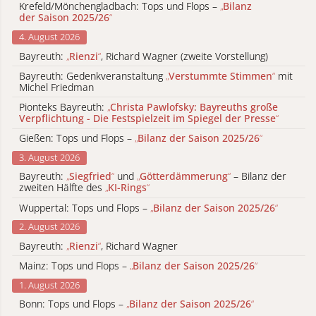
Krefeld/Mönchengladbach: Tops und Flops –
„
Bilanz
der Saison 2025/26
“
4. August 2026
Bayreuth:
„
Rienzi
“
, Richard Wagner (zweite Vorstellung)
Bayreuth: Gedenkveranstaltung
„
Verstummte Stimmen
“
mit
Michel Friedman
Pionteks Bayreuth:
„
Christa Pawlofsky: Bayreuths große
Verpflichtung - Die Festspielzeit im Spiegel der Presse
“
Gießen: Tops und Flops –
„
Bilanz der Saison 2025/26
“
3. August 2026
Bayreuth:
„
Siegfried
“
und
„
Götterdämmerung
“
– Bilanz der
zweiten Hälfte des
„
KI-Rings
“
Wuppertal: Tops und Flops –
„
Bilanz der Saison 2025/26
“
2. August 2026
Bayreuth:
„
Rienzi
“
, Richard Wagner
Mainz: Tops und Flops –
„
Bilanz der Saison 2025/26
“
1. August 2026
Bonn: Tops und Flops –
„
Bilanz der Saison 2025/26
“