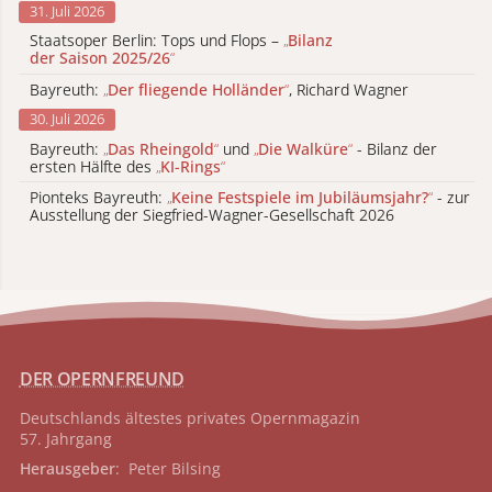
31. Juli 2026
Staatsoper Berlin: Tops und Flops –
„
Bilanz
der Saison 2025/26
“
Bayreuth:
„
Der fliegende Holländer
“
, Richard Wagner
30. Juli 2026
Bayreuth:
„
Das Rheingold
“
und
„
Die Walküre
“
- Bilanz der
ersten Hälfte des
„
KI-Rings
“
Pionteks Bayreuth:
„
Keine Festspiele im Jubiläumsjahr?
“
- zur
Ausstellung der Siegfried-Wagner-Gesellschaft 2026
DER OPERNFREUND
Deutschlands ältestes privates
Opernmagazin
57. Jahrgang
Herausgeber
: Peter Bilsing