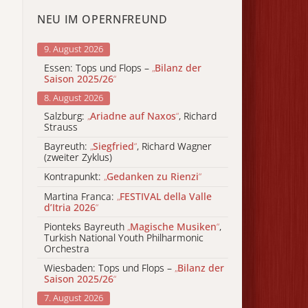
NEU IM OPERNFREUND
9. August 2026
Essen: Tops und Flops –
„
Bilanz der
Saison 2025/26
“
8. August 2026
Salzburg:
„
Ariadne auf Naxos
“
, Richard
Strauss
Bayreuth:
„
Siegfried
“
, Richard Wagner
(zweiter Zyklus)
Kontrapunkt:
„
Gedanken zu Rienzi
“
Martina Franca:
„
FESTIVAL della Valle
d’Itria 2026
“
Pionteks Bayreuth
„
Magische Musiken
“
,
Turkish National Youth Philharmonic
Orchestra
Wiesbaden: Tops und Flops –
„
Bilanz der
Saison 2025/26
“
7. August 2026