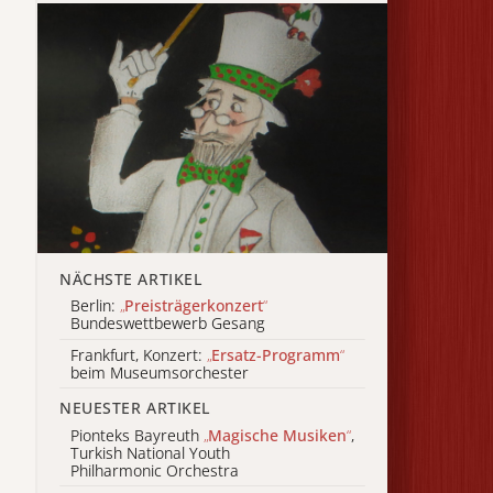
NÄCHSTE ARTIKEL
Berlin:
„
Preisträgerkonzert
“
Bundeswettbewerb Gesang
Frankfurt, Konzert:
„
Ersatz-Programm
“
beim Museumsorchester
NEUESTER ARTIKEL
Pionteks Bayreuth
„
Magische Musiken
“
,
Turkish National Youth
Philharmonic Orchestra