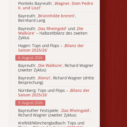
Pionteks Bayreuth:
„
Wagner, Dom Pedro
II. und Liszt
“
Bayreuth:
„
Brünnhilde brennt
“
,
Bernhard Lang
Bayreuth:
„
Das Rheingold
“
und
„
Die
Walküre
“
– Halbzeitbilanz des zweiten
Zyklus
Hagen: Tops und Flops –
„
Bilanz der
Saison 2025/26
“
6. August 2026
Bayreuth:
„
Die Walküre
“
, Richard Wagner
(zweiter Zyklus)
Bayreuth:
„
Rienzi
“
, Richard Wagner (dritte
Besprechung)
Nürnberg: Tops und Flops –
„
Bilanz der
Saison 2025/26
“
5. August 2026
Bayreuther Festspiele:
„
Das Rheingold
“
,
Richard Wagner (zweiter Zyklus)
Krefeld/Mönchengladbach: Tops und