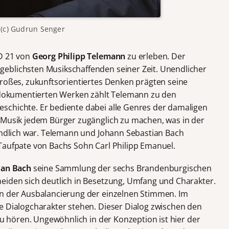
(c) Gudrun Senger
:D 21 von
Georg Philipp Telemann
zu erleben. Der
eblichsten Musikschaffenden seiner Zeit. Unendlicher
großes, zukunftsorientiertes Denken prägten seine
0 dokumentierten Werken zählt Telemann zu den
schichte. Er bediente dabei alle Genres der damaligen
 Musik jedem Bürger zugänglich zu machen, was in der
tändlich war. Telemann und Johann Sebastian Bach
Taufpate von Bachs Sohn Carl Philipp Emanuel.
ian Bach
seine Sammlung der sechs Brandenburgischen
eiden sich deutlich in Besetzung, Umfang und Charakter.
in der Ausbalancierung der einzelnen Stimmen. Im
e Dialogcharakter stehen. Dieser Dialog zwischen den
 zu hören. Ungewöhnlich in der Konzeption ist hier der