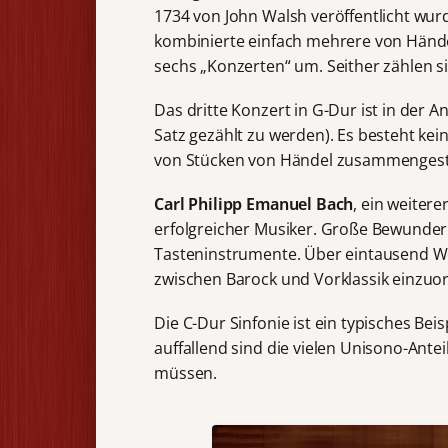
1734 von John Walsh veröffentlicht wur
kombinierte einfach mehrere von Hände
sechs „Konzerten“ um. Seither zählen s
Das dritte Konzert in G-Dur ist in der A
Satz gezählt zu werden). Es besteht kei
von Stücken von Händel zusammengeste
Carl Philipp Emanuel Bach
, ein weiter
erfolgreicher Musiker. Große Bewunder
Tasteninstrumente. Über eintausend Wer
zwischen Barock und Vorklassik einzuor
Die C-Dur Sinfonie ist ein typisches Be
auffallend sind die vielen Unisono-Ante
müssen.