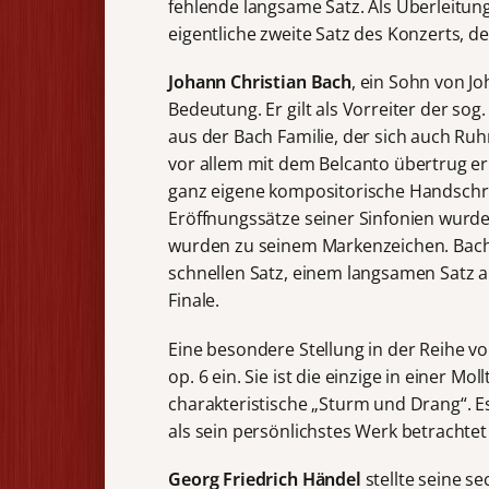
fehlende langsame Satz. Als Überleitun
eigentliche zweite Satz des Konzerts, de
Johann Christian Bach
, ein Sohn von J
Bedeutung. Er gilt als Vorreiter der so
aus der Bach Familie, der sich auch R
vor allem mit dem Belcanto übertrug er 
ganz eigene kompositorische Handschrif
Eröffnungssätze seiner Sinfonien wurde
wurden zu seinem Markenzeichen. Bachs
schnellen Satz, einem langsamen Satz 
Finale.
Eine besondere Stellung in der Reihe v
op. 6 ein. Sie ist die einzige in einer Mol
charakteristische „Sturm und Drang“. Es 
als sein persönlichstes Werk betrachtet
Georg Friedrich Händel
stellte seine s