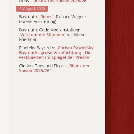
Flops –
„
Bilanz der Saison 2025/26
“
4. August 2026
Bayreuth:
„
Rienzi
“
, Richard Wagner
(zweite Vorstellung)
Bayreuth: Gedenkveranstaltung
„
Verstummte Stimmen
“
mit Michel
Friedman
Pionteks Bayreuth:
„
Christa Pawlofsky:
Bayreuths große Verpflichtung - Die
Festspielzeit im Spiegel der Presse
“
Gießen: Tops und Flops –
„
Bilanz der
Saison 2025/26
“