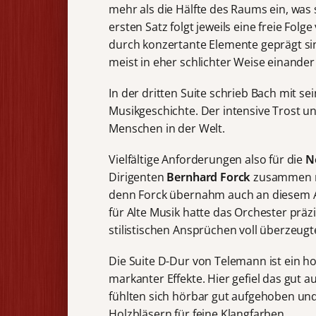
mehr als die Hälfte des Raums ein, was
ersten Satz folgt jeweils eine freie Fol
durch konzertante Elemente geprägt sin
meist in eher schlichter Weise einande
In der dritten Suite schrieb Bach mit s
Musikgeschichte. Der intensive Trost u
Menschen in der Welt.
Vielfältige Anforderungen also für die
N
Dirigenten
Bernhard Forck
zusammen mu
denn Forck übernahm auch an diesem Ab
für Alte Musik hatte das Orchester präzi
stilistischen Ansprüchen voll überzeugt
Die Suite D-Dur von Telemann ist ein 
markanter Effekte. Hier gefiel das gut 
fühlten sich hörbar gut aufgehoben un
Holzbläsern für feine Klangfarben.