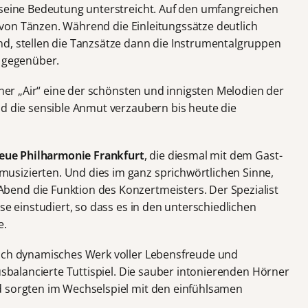
 seine Bedeutung unterstreicht. Auf den umfangreichen
ge von Tänzen. Während die Einleitungssätze deutlich
d, stellen die Tanzsätze dann die Instrumentalgruppen
r gegenüber.
einer „Air“ eine der schönsten und innigsten Melodien der
nd die sensible Anmut verzaubern bis heute die
eue Philharmonie Frankfurt
, die diesmal mit dem Gast-
sizierten. Und dies im ganz sprichwörtlichen Sinne,
end die Funktion des Konzertmeisters. Der Spezialist
se einstudiert, so dass es in den unterschiedlichen
e.
hoch dynamisches Werk voller Lebensfreude und
ausbalancierte Tuttispiel. Die sauber intonierenden Hörner
d sorgten im Wechselspiel mit den einfühlsamen