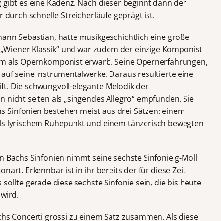
g gibt es eine Kadenz. Nach dieser beginnt dann der
r durch schnelle Streicherläufe geprägt ist.
ohann Sebastian, hatte musikgeschichtlich eine große
g. „Wiener Klassik“ und war zudem der einzige Komponist
uhm als Opernkomponist erwarb. Seine Opernerfahrungen,
auf seine Instrumentalwerke. Daraus resultierte eine
t. Die schwungvoll-elegante Melodik der
n nicht selten als „singendes Allegro“ empfunden. Sie
 Sinfonien bestehen meist aus drei Sätzen: einem
als lyrischem Ruhepunkt und einem tänzerisch bewegten
on Bachs Sinfonien nimmt seine sechste Sinfonie g-Moll
ltonart. Erkennbar ist in ihr bereits der für diese Zeit
sollte gerade diese sechste Sinfonie sein, die bis heute
 wird.
echs Concerti grossi zu einem Satz zusammen. Als diese