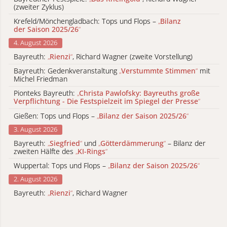
(zweiter Zyklus)
Krefeld/Mönchengladbach: Tops und Flops –
„
Bilanz
der Saison 2025/26
“
4. August 2026
Bayreuth:
„
Rienzi
“
, Richard Wagner (zweite Vorstellung)
Bayreuth: Gedenkveranstaltung
„
Verstummte Stimmen
“
mit
Michel Friedman
Pionteks Bayreuth:
„
Christa Pawlofsky: Bayreuths große
Verpflichtung - Die Festspielzeit im Spiegel der Presse
“
Gießen: Tops und Flops –
„
Bilanz der Saison 2025/26
“
3. August 2026
Bayreuth:
„
Siegfried
“
und
„
Götterdämmerung
“
– Bilanz der
zweiten Hälfte des
„
KI-Rings
“
Wuppertal: Tops und Flops –
„
Bilanz der Saison 2025/26
“
2. August 2026
Bayreuth:
„
Rienzi
“
, Richard Wagner