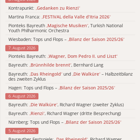
Kontrapunkt:
„
Gedanken zu Rienzi
“
Martina Franca:
„
FESTIVAL della Valle d’Itria 2026
“
Pionteks Bayreuth
„
Magische Musiken
“
, Turkish National
Youth Philharmonic Orchestra
Wiesbaden: Tops und Flops –
„
Bilanz der Saison 2025/26
“
7. August 2026
Pionteks Bayreuth:
„
Wagner, Dom Pedro II. und Liszt
“
Bayreuth:
„
Brünnhilde brennt
“
, Bernhard Lang
Bayreuth:
„
Das Rheingold
“
und
„
Die Walküre
“
– Halbzeitbilanz
des zweiten Zyklus
Hagen: Tops und Flops –
„
Bilanz der Saison 2025/26
“
6. August 2026
Bayreuth:
„
Die Walküre
“
, Richard Wagner (zweiter Zyklus)
Bayreuth:
„
Rienzi
“
, Richard Wagner (dritte Besprechung)
Nürnberg: Tops und Flops –
„
Bilanz der Saison 2025/26
“
5. August 2026
Bayreuther Festspiele:
„
Das Rheingold
“
, Richard Wagner