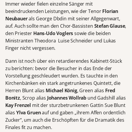
Immer wieder fielen einzelne Sänger mit
beeindruckenden Leistungen, wie der Tenor
Florian
Neubauer
als George Dbdin mit seiner Allgegenwart,
auf. Auch sollte man den Chor-Bassisten
Stefan Glause
,
den Priester
Hans-Udo Voglers
sowie die beiden
Ministranten Theodora Luise Schneider und Lukas
Finger nicht vergessen.
Dann ist noch über ein retardierendes Kabinett-Stück
zu berichten: bevor die Besucher in das Ende der
Vorstellung geschleudert wurden. Es tauchte in den
Kirchenbänken ein stark angetrunkenes Quintett, die
Herren Blunt alias
Michael König
, Green alias
Fred
Bonitz
, Scrop alias
Johannes Wollrab
und Gadshill alias
Kay Frenzel
mit der sturzbetrunkenen Gattin Sue Blunt
alias
Ylva Gruen
auf und gaben „ihrem Affen ordentlich
Zucker“, um auch die Erschöpften für die Dramatik des
Finales fit zu machen.