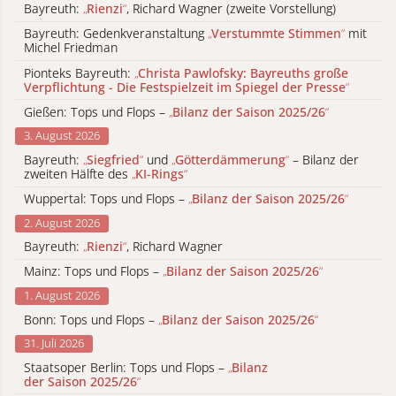
Bayreuth:
„
Rienzi
“
, Richard Wagner (zweite Vorstellung)
Bayreuth: Gedenkveranstaltung
„
Verstummte Stimmen
“
mit
Michel Friedman
Pionteks Bayreuth:
„
Christa Pawlofsky: Bayreuths große
Verpflichtung - Die Festspielzeit im Spiegel der Presse
“
Gießen: Tops und Flops –
„
Bilanz der Saison 2025/26
“
3. August 2026
Bayreuth:
„
Siegfried
“
und
„
Götterdämmerung
“
– Bilanz der
zweiten Hälfte des
„
KI-Rings
“
Wuppertal: Tops und Flops –
„
Bilanz der Saison 2025/26
“
2. August 2026
Bayreuth:
„
Rienzi
“
, Richard Wagner
Mainz: Tops und Flops –
„
Bilanz der Saison 2025/26
“
1. August 2026
Bonn: Tops und Flops –
„
Bilanz der Saison 2025/26
“
31. Juli 2026
Staatsoper Berlin: Tops und Flops –
„
Bilanz
der Saison 2025/26
“