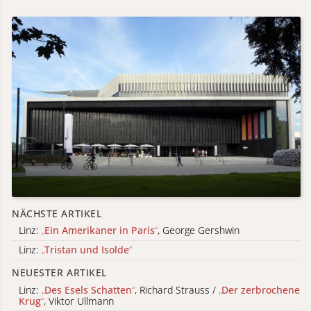
NÄCHSTE ARTIKEL
Linz:
„
Ein Amerikaner in Paris
“
, George Gershwin
Linz:
„
Tristan und Isolde
“
NEUESTER ARTIKEL
Linz:
„
Des Esels Schatten
“
, Richard Strauss /
„
Der zerbrochene
Krug
“
, Viktor Ullmann