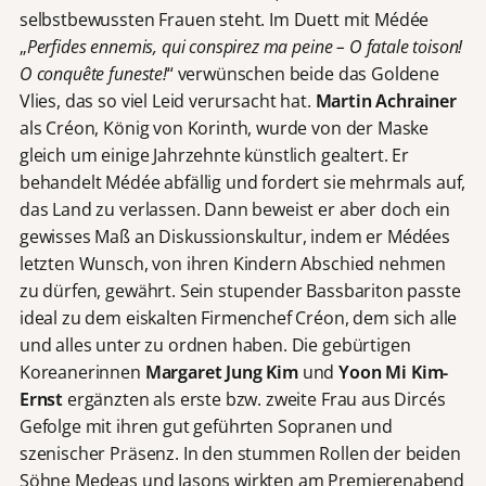
selbstbewussten Frauen steht. Im Duett mit Médée
„
Perfides ennemis, qui conspirez ma peine – O fatale toison!
O conquête funeste!
“ verwünschen beide das Goldene
Vlies, das so viel Leid verursacht hat.
Martin Achrainer
als Créon, König von Korinth, wurde von der Maske
gleich um einige Jahrzehnte künstlich gealtert. Er
behandelt Médée abfällig und fordert sie mehrmals auf,
das Land zu verlassen. Dann beweist er aber doch ein
gewisses Maß an Diskussionskultur, indem er Médées
letzten Wunsch, von ihren Kindern Abschied nehmen
zu dürfen, gewährt. Sein stupender Bassbariton passte
ideal zu dem eiskalten Firmenchef Créon, dem sich alle
und alles unter zu ordnen haben. Die gebürtigen
Koreanerinnen
Margaret Jung Kim
und
Yoon Mi Kim-
Ernst
ergänzten als erste bzw. zweite Frau aus Dircés
Gefolge mit ihren gut geführten Sopranen und
szenischer Präsenz. In den stummen Rollen der beiden
Söhne Medeas und Jasons wirkten am Premierenabend