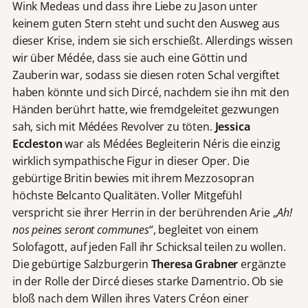
Wink Medeas und dass ihre Liebe zu Jason unter
keinem guten Stern steht und sucht den Ausweg aus
dieser Krise, indem sie sich erschießt. Allerdings wissen
wir über Médée, dass sie auch eine Göttin und
Zauberin war, sodass sie diesen roten Schal vergiftet
haben könnte und sich Dircé, nachdem sie ihn mit den
Händen berührt hatte, wie fremdgeleitet gezwungen
sah, sich mit Médées Revolver zu töten.
Jessica
Eccleston
war als Médées Begleiterin Néris die einzig
wirklich sympathische Figur in dieser Oper. Die
gebürtige Britin bewies mit ihrem Mezzosopran
höchste Belcanto Qualitäten. Voller Mitgefühl
verspricht sie ihrer Herrin in der berührenden Arie „
Ah!
nos peines seront communes
“, begleitet von einem
Solofagott, auf jeden Fall ihr Schicksal teilen zu wollen.
Die gebürtige Salzburgerin
Theresa Grabner
ergänzte
in der Rolle der Dircé dieses starke Damentrio. Ob sie
bloß nach dem Willen ihres Vaters Créon einer