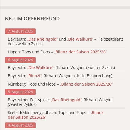
NEU IM OPERNFREUND
7. August 2026
Bayreuth:
„
Das Rheingold
“
und
„
Die Walküre
“
– Halbzeitbilanz
des zweiten Zyklus
Hagen: Tops und Flops –
„
Bilanz der Saison 2025/26
“
6. August 2026
Bayreuth:
„
Die Walküre
“
, Richard Wagner (zweiter Zyklus)
Bayreuth:
„
Rienzi
“
, Richard Wagner (dritte Besprechung)
Nürnberg: Tops und Flops –
„
Bilanz der Saison 2025/26
“
5. August 2026
Bayreuther Festspiele:
„
Das Rheingold
“
, Richard Wagner
(zweiter Zyklus)
Krefeld/Mönchengladbach: Tops und Flops –
„
Bilanz
der Saison 2025/26
“
4. August 2026