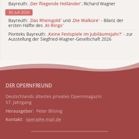
Bayreuth:
„
Der fliegende Holländer
“
, Richard Wagner
30. Juli 2026
Bayreuth:
„
Das Rheingold
“
und
„
Die Walküre
“
- Bilanz der
ersten Hälfte des
„
KI-Rings
“
Pionteks Bayreuth:
„
Keine Festspiele im Jubiläumsjahr?
“
- zur
Ausstellung der Siegfried-Wagner-Gesellschaft 2026
DER OPERNFREUND
Deutschlands ältestes privates
Opernmagazin
57. Jahrgang
Herausgeber
: Peter Bilsing
Kontakt
:
opera@e.mail.de