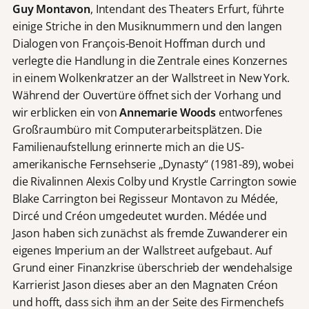
Guy Montavon
, Intendant des Theaters Erfurt, führte
einige Striche in den Musiknummern und den langen
Dialogen von François-Benoit Hoffman durch und
verlegte die Handlung in die Zentrale eines Konzernes
in einem Wolkenkratzer an der Wallstreet in New York.
Während der Ouvertüre öffnet sich der Vorhang und
wir erblicken ein von
Annemarie Woods
entworfenes
Großraumbüro mit Computerarbeitsplätzen. Die
Familienaufstellung erinnerte mich an die US-
amerikanische Fernsehserie „Dynasty“ (1981-89), wobei
die Rivalinnen Alexis Colby und Krystle Carrington sowie
Blake Carrington bei Regisseur Montavon zu Médée,
Dircé und Créon umgedeutet wurden. Médée und
Jason haben sich zunächst als fremde Zuwanderer ein
eigenes Imperium an der Wallstreet aufgebaut. Auf
Grund einer Finanzkrise überschrieb der wendehalsige
Karrierist Jason dieses aber an den Magnaten Créon
und hofft, dass sich ihm an der Seite des Firmenchefs