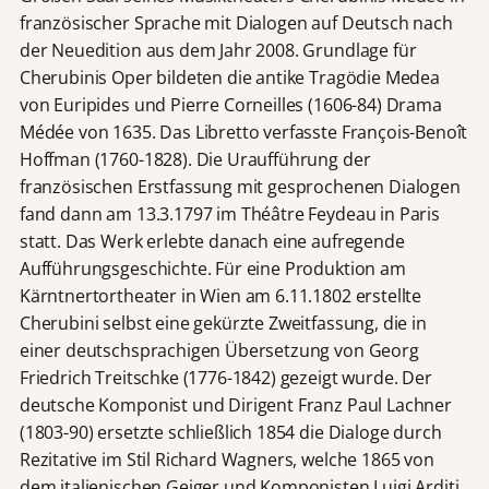
französischer Sprache mit Dialogen auf Deutsch nach
der Neuedition aus dem Jahr 2008. Grundlage für
Cherubinis Oper bildeten die antike Tragödie Medea
von Euripides und Pierre Corneilles (1606-84) Drama
Médée von 1635. Das Libretto verfasste François-Benoît
Hoffman (1760-1828). Die Uraufführung der
französischen Erstfassung mit gesprochenen Dialogen
fand dann am 13.3.1797 im Théâtre Feydeau in Paris
statt. Das Werk erlebte danach eine aufregende
Aufführungsgeschichte. Für eine Produktion am
Kärntnertortheater in Wien am 6.11.1802 erstellte
Cherubini selbst eine gekürzte Zweitfassung, die in
einer deutschsprachigen Übersetzung von Georg
Friedrich Treitschke (1776-1842) gezeigt wurde. Der
deutsche Komponist und Dirigent Franz Paul Lachner
(1803-90) ersetzte schließlich 1854 die Dialoge durch
Rezitative im Stil Richard Wagners, welche 1865 von
dem italienischen Geiger und Komponisten Luigi Arditi