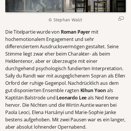
© Stephan Walzl
Die Titelpartie wurde von
Roman Payer
mit
hochemotionalem Engagement und sehr
differenziertem Ausdrucksvermögen gestaltet. Seine
Stimme liegt zwar eher beim Charakter- als beim
Heldentenor, aber er überzeugte mit einer
durchgehend psychologisch fundierten Interpretation.
Sally du Randt war mit ausgeglichenem Sopran als Ellen
Orford der ruhige Gegenpol. Nachdrücklich aus dem
gut disponierten Ensemble ragten
Kihun Yoon
als
Kaptitän Balstrode und
Leonardo Lee
als Ned Keene
hervor. Die Nichten und die Wirtin Auntie waren bei
Paola Leoci, Elena Harsányi und Marie-Sophie Janke
bestens aufgehoben. Mit zwei Pausen war es ein langer,
aber absolut lohnender Opernabend.