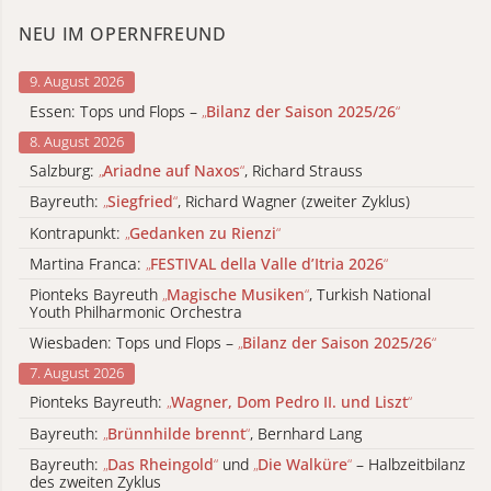
NEU IM OPERNFREUND
9. August 2026
Essen: Tops und Flops –
„
Bilanz der Saison 2025/26
“
8. August 2026
Salzburg:
„
Ariadne auf Naxos
“
, Richard Strauss
Bayreuth:
„
Siegfried
“
, Richard Wagner (zweiter Zyklus)
Kontrapunkt:
„
Gedanken zu Rienzi
“
Martina Franca:
„
FESTIVAL della Valle d’Itria 2026
“
Pionteks Bayreuth
„
Magische Musiken
“
, Turkish National
Youth Philharmonic Orchestra
Wiesbaden: Tops und Flops –
„
Bilanz der Saison 2025/26
“
7. August 2026
Pionteks Bayreuth:
„
Wagner, Dom Pedro II. und Liszt
“
Bayreuth:
„
Brünnhilde brennt
“
, Bernhard Lang
Bayreuth:
„
Das Rheingold
“
und
„
Die Walküre
“
– Halbzeitbilanz
des zweiten Zyklus