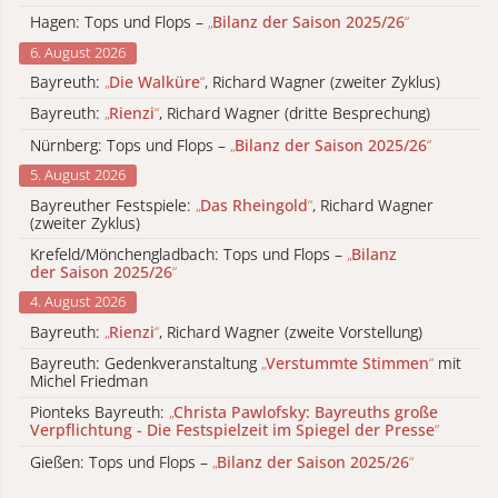
Hagen: Tops und Flops –
„
Bilanz der Saison 2025/26
“
6. August 2026
Bayreuth:
„
Die Walküre
“
, Richard Wagner (zweiter Zyklus)
Bayreuth:
„
Rienzi
“
, Richard Wagner (dritte Besprechung)
Nürnberg: Tops und Flops –
„
Bilanz der Saison 2025/26
“
5. August 2026
Bayreuther Festspiele:
„
Das Rheingold
“
, Richard Wagner
(zweiter Zyklus)
Krefeld/Mönchengladbach: Tops und Flops –
„
Bilanz
der Saison 2025/26
“
4. August 2026
Bayreuth:
„
Rienzi
“
, Richard Wagner (zweite Vorstellung)
Bayreuth: Gedenkveranstaltung
„
Verstummte Stimmen
“
mit
Michel Friedman
Pionteks Bayreuth:
„
Christa Pawlofsky: Bayreuths große
Verpflichtung - Die Festspielzeit im Spiegel der Presse
“
Gießen: Tops und Flops –
„
Bilanz der Saison 2025/26
“