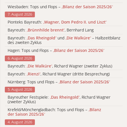
Wiesbaden: Tops und Flops –
„
Bilanz der Saison 2025/26
“
7. August 2026
Pionteks Bayreuth:
„
Wagner, Dom Pedro II. und Liszt
“
Bayreuth:
„
Brünnhilde brennt
“
, Bernhard Lang
Bayreuth:
„
Das Rheingold
“
und
„
Die Walküre
“
– Halbzeitbilanz
des zweiten Zyklus
Hagen: Tops und Flops –
„
Bilanz der Saison 2025/26
“
6. August 2026
Bayreuth:
„
Die Walküre
“
, Richard Wagner (zweiter Zyklus)
Bayreuth:
„
Rienzi
“
, Richard Wagner (dritte Besprechung)
Nürnberg: Tops und Flops –
„
Bilanz der Saison 2025/26
“
5. August 2026
Bayreuther Festspiele:
„
Das Rheingold
“
, Richard Wagner
(zweiter Zyklus)
Krefeld/Mönchengladbach: Tops und Flops –
„
Bilanz
der Saison 2025/26
“
4. August 2026