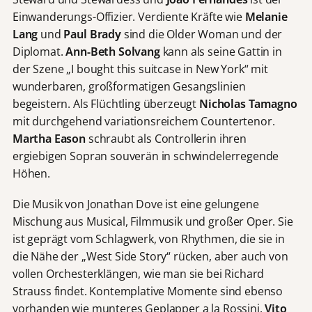
Einwanderungs-Offizier. Verdiente Kräfte wie
Melanie
Lang
und
Paul Brady
sind die Older Woman und der
Diplomat.
Ann-Beth Solvang
kann als seine Gattin in
der Szene „I bought this suitcase in New York“ mit
wunderbaren, großformatigen Gesangslinien
begeistern. Als Flüchtling überzeugt
Nicholas Tamagno
mit durchgehend variationsreichem Countertenor.
Martha Eason
schraubt als Controllerin ihren
ergiebigen Sopran souverän in schwindelerregende
Höhen.
Die Musik von Jonathan Dove ist eine gelungene
Mischung aus Musical, Filmmusik und großer Oper. Sie
ist geprägt vom Schlagwerk, von Rhythmen, die sie in
die Nähe der „West Side Story“ rücken, aber auch von
vollen Orchesterklängen, wie man sie bei Richard
Strauss findet. Kontemplative Momente sind ebenso
vorhanden wie munteres Geplapper a la Rossini.
Vito