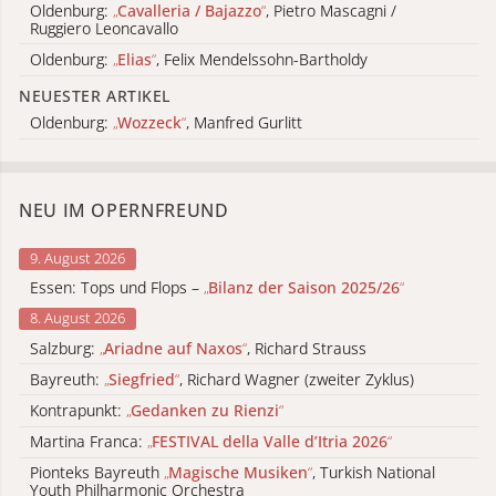
Oldenburg:
„
Cavalleria / Bajazzo
“
, Pietro Mascagni /
Ruggiero Leoncavallo
Oldenburg:
„
Elias
“
, Felix Mendelssohn-Bartholdy
NEUESTER ARTIKEL
Oldenburg:
„
Wozzeck
“
, Manfred Gurlitt
NEU IM OPERNFREUND
9. August 2026
Essen: Tops und Flops –
„
Bilanz der Saison 2025/26
“
8. August 2026
Salzburg:
„
Ariadne auf Naxos
“
, Richard Strauss
Bayreuth:
„
Siegfried
“
, Richard Wagner (zweiter Zyklus)
Kontrapunkt:
„
Gedanken zu Rienzi
“
Martina Franca:
„
FESTIVAL della Valle d’Itria 2026
“
Pionteks Bayreuth
„
Magische Musiken
“
, Turkish National
Youth Philharmonic Orchestra