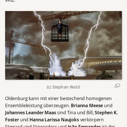
Witz.
(c) Stephan Walzl
Oldenburg kann mit einer bestechend homogenen
Ensembleleistung überzeugen.
Brianna Meese
und
Johannes Leander Maas
sind Tina und Bill,
Stephen K.
Foster
und
Hanna Larissa Naujoks
verkörpern
Steward und Stewardess und
João Fernandes
ist der