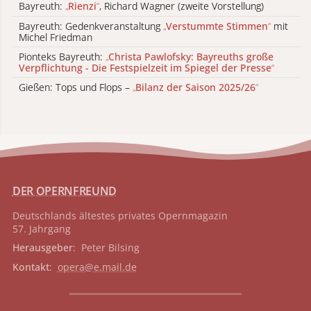
Bayreuth:
„
Rienzi
“
, Richard Wagner (zweite Vorstellung)
Bayreuth: Gedenkveranstaltung
„
Verstummte Stimmen
“
mit
Michel Friedman
Pionteks Bayreuth:
„
Christa Pawlofsky: Bayreuths große
Verpflichtung - Die Festspielzeit im Spiegel der Presse
“
Gießen: Tops und Flops –
„
Bilanz der Saison 2025/26
“
DER OPERNFREUND
Deutschlands ältestes privates
Opernmagazin
57. Jahrgang
Herausgeber
: Peter Bilsing
Kontakt
:
opera@e.mail.de