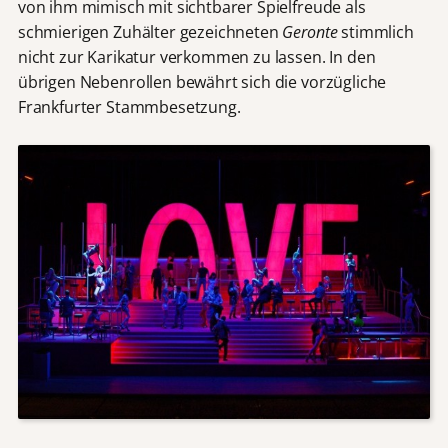
von ihm mimisch mit sichtbarer Spielfreude als
schmierigen Zuhälter gezeichneten
Geronte
stimmlich
nicht zur Karikatur verkommen zu lassen. In den
übrigen Nebenrollen bewährt sich die vorzügliche
Frankfurter Stammbesetzung.