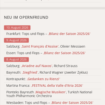
NEU IM OPERNFREUND
10. August 2026
Frankfurt: Tops und Flops –
„
Bilanz der Saison 2025/26
“
9. August 2026
Salzburg:
„
Saint François d’Assise
“
, Olivier Messiaen
Essen: Tops und Flops –
„
Bilanz der Saison 2025/26
“
8. August 2026
Salzburg:
„
Ariadne auf Naxos
“
, Richard Strauss
Bayreuth:
„
Siegfried
“
, Richard Wagner (zweiter Zyklus)
Kontrapunkt:
„
Gedanken zu Rienzi
“
Martina Franca:
„
FESTIVAL della Valle d’Itria 2026
“
Pionteks Bayreuth
„
Magische Musiken
“
, Turkish National
Youth Philharmonic Orchestra
Wiesbaden: Tops und Flops –
„
Bilanz der Saison 2025/26
“