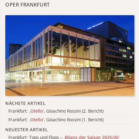
OPER FRANKFURT
NÄCHSTE ARTIKEL
Frankfurt:
„
Otello
“
, Gioachino Rossini (2. Bericht)
Frankfurt:
„
Otello
“
, Gioachino Rossini (1. Bericht)
NEUESTER ARTIKEL
Frankfurt: Tops und Flops –
„
Bilanz der Saison 2025/26
“