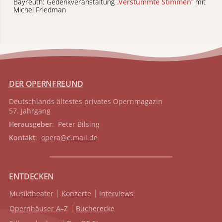
Bayreuth: Gedenkveranstaltung
„
Verstummte Stimmen
“
mit
Michel Friedman
DER OPERNFREUND
Deutschlands ältestes privates
Opernmagazin
57. Jahrgang
Herausgeber
: Peter Bilsing
Kontakt
:
opera@e.mail.de
ENTDECKEN
Musiktheater
Konzerte
Interviews
Opernhäuser A–Z
Bücherecke