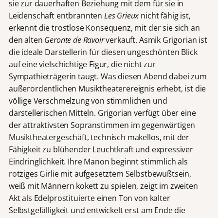
sie zur dauerhaften Beziehung mit dem für sie in
Leidenschaft entbrannten
Les Grieux
nicht fähig ist,
erkennt die trostlose Konsequenz, mit der sie sich an
den alten
Geronte de Ravoir
verkauft. Asmik Grigorian ist
die ideale Darstellerin für diesen ungeschönten Blick
auf eine vielschichtige Figur, die nicht zur
Sympathieträgerin taugt. Was diesen Abend dabei zum
außerordentlichen Musiktheaterereignis erhebt, ist die
völlige Verschmelzung von stimmlichen und
darstellerischen Mitteln. Grigorian verfügt über eine
der attraktivsten Sopranstimmen im gegenwärtigen
Musiktheatergeschäft, technisch makellos, mit der
Fähigkeit zu blühender Leuchtkraft und expressiver
Eindringlichkeit. Ihre Manon beginnt stimmlich als
rotziges Girlie mit aufgesetztem Selbstbewußtsein,
weiß mit Männern kokett zu spielen, zeigt im zweiten
Akt als Edelprostituierte einen Ton von kalter
Selbstgefälligkeit und entwickelt erst am Ende die