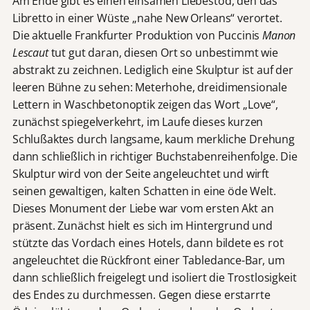
Am Ende gibt es einen einsamen Liebestod, den das
Libretto in einer Wüste „nahe New Orleans“ verortet.
Die aktuelle Frankfurter Produktion von Puccinis
Manon
Lescaut
tut gut daran, diesen Ort so unbestimmt wie
abstrakt zu zeichnen. Lediglich eine Skulptur ist auf der
leeren Bühne zu sehen: Meterhohe, dreidimensionale
Lettern in Waschbetonoptik zeigen das Wort „Love“,
zunächst spiegelverkehrt, im Laufe dieses kurzen
Schlußaktes durch langsame, kaum merkliche Drehung
dann schließlich in richtiger Buchstabenreihenfolge. Die
Skulptur wird von der Seite angeleuchtet und wirft
seinen gewaltigen, kalten Schatten in eine öde Welt.
Dieses Monument der Liebe war vom ersten Akt an
präsent. Zunächst hielt es sich im Hintergrund und
stützte das Vordach eines Hotels, dann bildete es rot
angeleuchtet die Rückfront einer Tabledance-Bar, um
dann schließlich freigelegt und isoliert die Trostlosigkeit
des Endes zu durchmessen. Gegen diese erstarrte