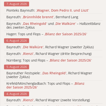
7. August 2026
Pionteks Bayreuth:
„
Wagner, Dom Pedro II. und Liszt
“
Bayreuth:
„
Brünnhilde brennt
“
, Bernhard Lang
Bayreuth:
„
Das Rheingold
“
und
„
Die Walküre
“
– Halbzeitbilanz
des zweiten Zyklus
Hagen: Tops und Flops –
„
Bilanz der Saison 2025/26
“
6. August 2026
Bayreuth:
„
Die Walküre
“
, Richard Wagner (zweiter Zyklus)
Bayreuth:
„
Rienzi
“
, Richard Wagner (dritte Besprechung)
Nürnberg: Tops und Flops –
„
Bilanz der Saison 2025/26
“
5. August 2026
Bayreuther Festspiele:
„
Das Rheingold
“
, Richard Wagner
(zweiter Zyklus)
Krefeld/Mönchengladbach: Tops und Flops –
„
Bilanz
der Saison 2025/26
“
4. August 2026
Bayreuth:
„
Rienzi
“
, Richard Wagner (zweite Vorstellung)