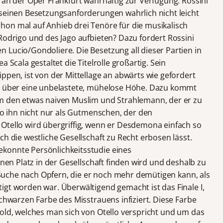
 an der Oper Frankfurt wahrhaftig zur Verfügung. Rossini
 seinen Besetzungsanforderungen wahrlich nicht leicht
on mal auf Anhieb drei Tenöre für die musikalisch
Rodrigo und des Jago aufbieten? Dazu fordert Rossini
 Lucio/Gondoliere. Die Besetzung all dieser Partien in
 Scala gestaltet die Titelrolle großartig. Sein
ppen, ist von der Mittellage an abwärts wie gefordert
ch über eine unbelastete, mühelose Höhe. Dazu kommt
hm den etwas naiven Muslim und Strahlemann, der er zu
tto ihn nicht nur als Gutmenschen, der den
Otello wird übergriffig, wenn er Desdemona einfach so
ch die westliche Gesellschaft zu Recht erbosen lässt.
konnte Persönlichkeitsstudie eines
inen Platz in der Gesellschaft finden wird und deshalb zu
er Suche nach Opfern, die er noch mehr demütigen kann, als
igt worden war. Überwältigend gemacht ist das Finale I,
schwarzen Farbe des Misstrauens infiziert. Diese Farbe
Gold, welches man sich von Otello verspricht und um das