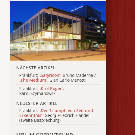
NÄCHSTE ARTIKEL
Frankfurt:
„
Satyricon
“
, Bruno Maderna /
„
The Medium
“
, Gian Carlo Menotti
Frankfurt:
„
Król Roger
“
,
Karol Szymanowski
NEUESTER ARTIKEL
Frankfurt:
„
Der Triumph von Zeit und
Erkenntnis
“
, Georg Friedrich Händel
(zweite Besprechung)
NEU IM OPERNFREUND