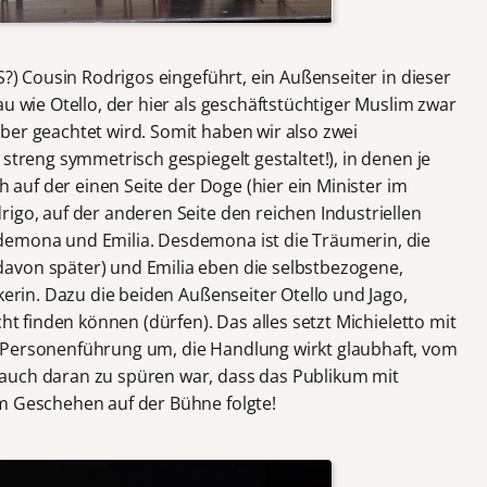
S?) Cousin Rodrigos eingeführt, ein Außenseiter in dieser
au wie Otello, der hier als geschäftstüchtiger Muslim zwar
ber geachtet wird. Somit haben wir also zwei
streng symmetrisch gespiegelt gestaltet!), in denen je
ch auf der einen Seite der Doge (hier ein Minister im
igo, auf der anderen Seite den reichen Industriellen
demona und Emilia. Desdemona ist die Träumerin, die
avon später) und Emilia eben die selbstbezogene,
ckerin. Dazu die beiden Außenseiter Otello und Jago,
cht finden können (dürfen). Das alles setzt Michieletto mit
 Personenführung um, die Handlung wirkt glaubhaft, vom
auch daran zu spüren war, dass das Publikum mit
m Geschehen auf der Bühne folgte!