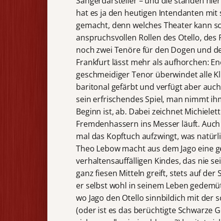
Sängerdarsteller – und die standen hier
hat es ja den heutigen Intendanten mit
gemacht, denn welches Theater kann sch
anspruchsvollen Rollen des Otello, des 
noch zwei Tenöre für den Dogen und den
Frankfurt lässt mehr als aufhorchen: Enea
geschmeidiger Tenor überwindet alle Kli
baritonal gefärbt und verfügt aber au
sein erfrischendes Spiel, man nimmt i
Beginn ist, ab. Dabei zeichnet Michiele
Fremdenhassern ins Messer läuft. Auch 
mal das Kopftuch aufzwingt, was natürli
Theo Lebow macht aus dem Jago eine ge
verhaltensauffälligen Kindes, das nie se
ganz fiesen Mitteln greift, stets auf d
er selbst wohl in seinem Leben gedemüt
wo Jago den Otello sinnbildich mit der 
(oder ist es das berüchtigte Schwarze 