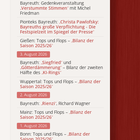
Bayreuth: Gedenkveranstaltung
„
Verstummte Stimmen
“
mit Michel
Friedman
Pionteks Bayreuth:
„
Christa Pawlofsky:
Bayreuths große Verpflichtung - Die
Festspielzeit im Spiegel der Presse
“
Gießen: Tops und Flops –
„
Bilanz der
Saison 2025/26
“
3. August 2026
Bayreuth:
„
Siegfried
“
und
„
Götterdämmerung
“
– Bilanz der zweiten
Hälfte des
„
KI-Rings
“
Wuppertal: Tops und Flops –
„
Bilanz der
Saison 2025/26
“
2. August 2026
Bayreuth:
„
Rienzi
“
, Richard Wagner
Mainz: Tops und Flops –
„
Bilanz der
Saison 2025/26
“
1. August 2026
Bonn: Tops und Flops –
„
Bilanz der
Saison 2025/26
“