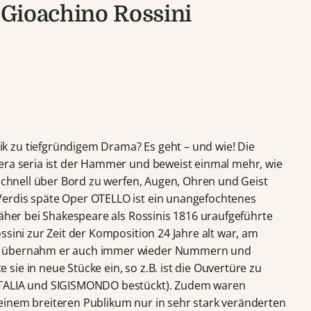
, Gioachino Rossini
 zu tiefgründigem Drama? Es geht – und wie! Die
era seria ist der Hammer und beweist einmal mehr, wie
 schnell über Bord zu werfen, Augen, Ohren und Geist
erdis späte Oper OTELLO ist ein unangefochtenes
näher bei Shakespeare als Rossinis 1816 uraufgeführte
ssini zur Zeit der Komposition 24 Jahre alt war, am
lb übernahm er auch immer wieder Nummern und
ie in neue Stücke ein, so z.B. ist die Ouvertüre zu
ITALIA und SIGISMONDO bestückt). Zudem waren
einem breiteren Publikum nur in sehr stark veränderten