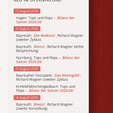
7. August 2026
Hagen: Tops und Flops –
„
Bilanz der
Saison 2025/26
“
6. August 2026
Bayreuth:
„
Die Walküre
“
, Richard Wagner
(zweiter Zyklus)
Bayreuth:
„
Rienzi
“
, Richard Wagner (dritte
Besprechung)
Nürnberg: Tops und Flops –
„
Bilanz der
Saison 2025/26
“
5. August 2026
Bayreuther Festspiele:
„
Das Rheingold
“
,
Richard Wagner (zweiter Zyklus)
Krefeld/Mönchengladbach: Tops und
Flops –
„
Bilanz der Saison 2025/26
“
4. August 2026
Bayreuth:
„
Rienzi
“
, Richard Wagner
(zweite Vorstellung)