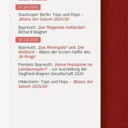
31. Juli 2026
Staatsoper Berlin: Tops und Flops –
„
Bilanz der Saison 2025/26
“
Bayreuth:
„
Der fliegende Holländer
“
,
Richard Wagner
30. Juli 2026
Bayreuth:
„
Das Rheingold
“
und
„
Die
Walküre
“
- Bilanz der ersten Hälfte des
„
KI-Rings
“
Pionteks Bayreuth:
„
Keine Festspiele im
Jubiläumsjahr?
“
- zur Ausstellung der
Siegfried-Wagner-Gesellschaft 2026
Hildesheim: Tops und Flops –
„
Bilanz der
Saison 2025/26
“