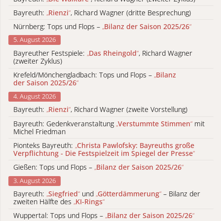
Bayreuth:
„
Rienzi
“
, Richard Wagner (dritte Besprechung)
Nürnberg: Tops und Flops –
„
Bilanz der Saison 2025/26
“
5. August 2026
Bayreuther Festspiele:
„
Das Rheingold
“
, Richard Wagner
(zweiter Zyklus)
Krefeld/Mönchengladbach: Tops und Flops –
„
Bilanz
der Saison 2025/26
“
4. August 2026
Bayreuth:
„
Rienzi
“
, Richard Wagner (zweite Vorstellung)
Bayreuth: Gedenkveranstaltung
„
Verstummte Stimmen
“
mit
Michel Friedman
Pionteks Bayreuth:
„
Christa Pawlofsky: Bayreuths große
Verpflichtung - Die Festspielzeit im Spiegel der Presse
“
Gießen: Tops und Flops –
„
Bilanz der Saison 2025/26
“
3. August 2026
Bayreuth:
„
Siegfried
“
und
„
Götterdämmerung
“
– Bilanz der
zweiten Hälfte des
„
KI-Rings
“
Wuppertal: Tops und Flops –
„
Bilanz der Saison 2025/26
“