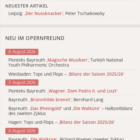
NEUESTER ARTIKEL
Leipzig:
„
Der Nussknacker
“
, Peter Tschaikowsky
NEU IM OPERNFREUND
8. August 2026
Pionteks Bayreuth
„
Magische Musiken
“
, Turkish National
Youth Philharmonic Orchestra
Wiesbaden: Tops und Flops –
„
Bilanz der Saison 2025/26
“
7. August 2026
Pionteks Bayreuth:
„
Wagner, Dom Pedro II. und Liszt
“
Bayreuth:
„
Brünnhilde brennt
“
, Bernhard Lang
Bayreuth:
„
Das Rheingold
“
und
„
Die Walküre
“
– Halbzeitbilanz
des zweiten Zyklus
Hagen: Tops und Flops –
„
Bilanz der Saison 2025/26
“
6. August 2026
Bayreuth:
„
Die Walküre
“
, Richard Wagner (zweiter Zyklus)