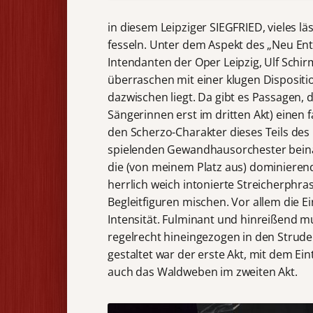
in diesem Leipziger SIEGFRIED, vieles 
fesseln. Unter dem Aspekt des „Neu E
Intendanten der Oper Leipzig, Ulf Schi
überraschen mit einer klugen Dispositi
dazwischen liegt. Da gibt es Passagen,
Sängerinnen erst im dritten Akt) einen
den Scherzo-Charakter dieses Teils des
spielenden Gewandhausorchester beinah
die (von meinem Platz aus) dominierend
herrlich weich intonierte Streicherphr
Begleitfiguren mischen. Vor allem die E
Intensität. Fulminant und hinreißend m
regelrecht hineingezogen in den Strude
gestaltet war der erste Akt, mit dem Ei
auch das Waldweben im zweiten Akt.