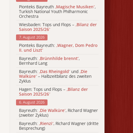
Pionteks Bayreuth
„
Magische Musiken
“
,
Turkish National Youth Philharmonic
Orchestra
Wiesbaden: Tops und Flops –
„
Bilanz der
Saison 2025/26
“
7. August 2026
Pionteks Bayreuth:
„
Wagner, Dom Pedro
II. und Liszt
“
Bayreuth:
„
Brünnhilde brennt
“
,
Bernhard Lang
Bayreuth:
„
Das Rheingold
“
und
„
Die
Walküre
“
– Halbzeitbilanz des zweiten
Zyklus
Hagen: Tops und Flops –
„
Bilanz der
Saison 2025/26
“
6. August 2026
Bayreuth:
„
Die Walküre
“
, Richard Wagner
(zweiter Zyklus)
Bayreuth:
„
Rienzi
“
, Richard Wagner (dritte
Besprechung)