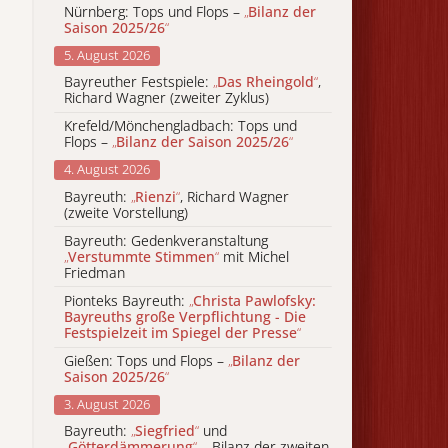
Nürnberg: Tops und Flops –
„
Bilanz der
Saison 2025/26
“
5. August 2026
Bayreuther Festspiele:
„
Das Rheingold
“
,
Richard Wagner (zweiter Zyklus)
Krefeld/Mönchengladbach: Tops und
Flops –
„
Bilanz der Saison 2025/26
“
4. August 2026
Bayreuth:
„
Rienzi
“
, Richard Wagner
(zweite Vorstellung)
Bayreuth: Gedenkveranstaltung
„
Verstummte Stimmen
“
mit Michel
Friedman
Pionteks Bayreuth:
„
Christa Pawlofsky:
Bayreuths große Verpflichtung - Die
Festspielzeit im Spiegel der Presse
“
Gießen: Tops und Flops –
„
Bilanz der
Saison 2025/26
“
3. August 2026
Bayreuth:
„
Siegfried
“
und
„
Götterdämmerung
“
– Bilanz der zweiten