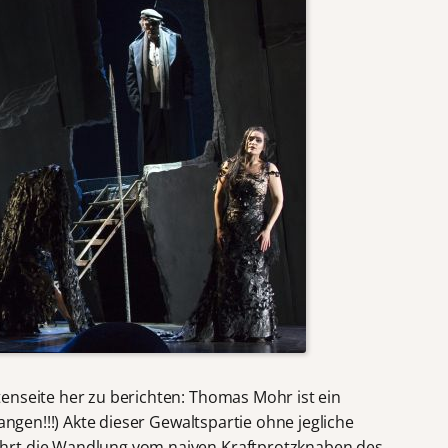
enseite her zu berichten: Thomas Mohr ist ein
langen!!!) Akte dieser Gewaltspartie ohne jegliche
hrt die Wandlung vom naiven Kraftprotzknaben des