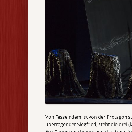
Von Fesselndem ist von der Protagonist
überragender Siegfried, steht die drei (
Ermüdungserscheinungen durch, vollfü