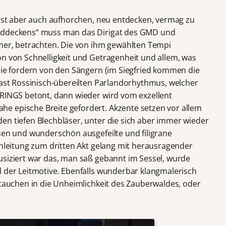
lässt aber auch aufhorchen, neu entdecken, vermag zu
ntddeckens“ muss man das Dirigat des GMD und
rmer, betrachten. Die von ihm gewählten Tempi
on von Schnelligkeit und Getragenheit und allem, was
 die fordern von den Sängern (im Siegfried kommen die
 fast Rossinisch-übereilten Parlandorhythmus, welcher
 RINGS betont, dann wieder wird vom exzellent
e epische Breite gefordert. Akzente setzen vor allem
en tiefen Blechbläser, unter die sich aber immer wieder
asen und wunderschön ausgefeilte und filigrane
inleitung zum dritten Akt gelang mit herausragender
usiziert war das, man saß gebannt im Sessel, wurde
l der Leitmotive. Ebenfalls wunderbar klangmalerisch
ntauchen in die Unheimlichkeit des Zauberwaldes, oder