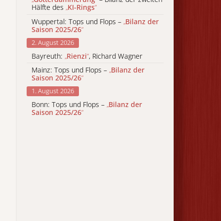
Hälfte des
„
KI-Rings
“
Wuppertal: Tops und Flops –
„
Bilanz der
Saison 2025/26
“
2. August 2026
Bayreuth:
„
Rienzi
“
, Richard Wagner
Mainz: Tops und Flops –
„
Bilanz der
Saison 2025/26
“
1. August 2026
Bonn: Tops und Flops –
„
Bilanz der
Saison 2025/26
“