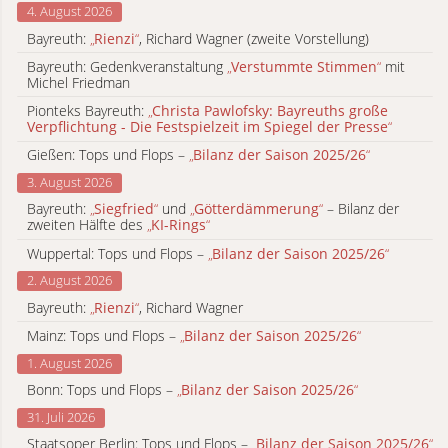
4. August 2026
Bayreuth:
„
Rienzi
“
, Richard Wagner (zweite Vorstellung)
Bayreuth: Gedenkveranstaltung
„
Verstummte Stimmen
“
mit
Michel Friedman
Pionteks Bayreuth:
„
Christa Pawlofsky: Bayreuths große
Verpflichtung - Die Festspielzeit im Spiegel der Presse
“
Gießen: Tops und Flops –
„
Bilanz der Saison 2025/26
“
3. August 2026
Bayreuth:
„
Siegfried
“
und
„
Götterdämmerung
“
– Bilanz der
zweiten Hälfte des
„
KI-Rings
“
Wuppertal: Tops und Flops –
„
Bilanz der Saison 2025/26
“
2. August 2026
Bayreuth:
„
Rienzi
“
, Richard Wagner
Mainz: Tops und Flops –
„
Bilanz der Saison 2025/26
“
1. August 2026
Bonn: Tops und Flops –
„
Bilanz der Saison 2025/26
“
31. Juli 2026
Staatsoper Berlin: Tops und Flops –
„
Bilanz der Saison 2025/26
“