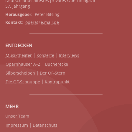
Deutschlands ältestes privates
Opernmagazin
57. Jahrgang
Herausgeber
: Peter Bilsing
Kontakt
:
opera@e.mail.de
ENTDECKEN
Musiktheater
Konzerte
Interviews
Opernhäuser A–Z
Bücherecke
Silberscheiben
Der OF-Stern
Die OF-Schnuppe
Kontrapunkt
MEHR
Unser Team
Impressum
Datenschutz