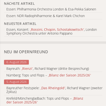
NÄCHSTE ARTIKEL
Essen: Philharmonia Orchestra London & Esa-Pekka Salonen
Essen: NDR Radiophilharmonie & Karel Mark Chichon
NEUESTER ARTIKEL
Essen, Konzert:
„
Rossini, Chopin, Schostakowitsch
“
, London
Symphony Orchestra unter Antonio Pappano
NEU IM OPERNFREUND
6. August 2026
Bayreuth:
„
Rienzi
“
, Richard Wagner (dritte Besprechung)
Nürnberg: Tops und Flops –
„
Bilanz der Saison 2025/26
“
5. August 2026
Bayreuther Festspiele:
„
Das Rheingold
“
, Richard Wagner (zweiter
Zyklus)
Krefeld/Mönchengladbach: Tops und Flops –
„
Bilanz
der Saison 2025/26
“