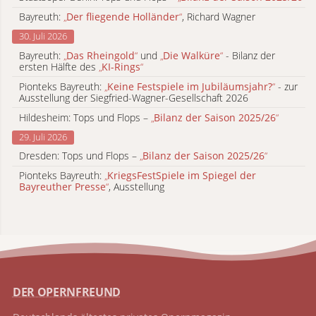
Bayreuth:
„
Der fliegende Holländer
“
, Richard Wagner
30. Juli 2026
Bayreuth:
„
Das Rheingold
“
und
„
Die Walküre
“
- Bilanz der
ersten Hälfte des
„
KI-Rings
“
Pionteks Bayreuth:
„
Keine Festspiele im Jubiläumsjahr?
“
- zur
Ausstellung der Siegfried-Wagner-Gesellschaft 2026
Hildesheim: Tops und Flops –
„
Bilanz der Saison 2025/26
“
29. Juli 2026
Dresden: Tops und Flops –
„
Bilanz der Saison 2025/26
“
Pionteks Bayreuth:
„
KriegsFestSpiele im Spiegel der
Bayreuther Presse
“
, Ausstellung
DER OPERNFREUND