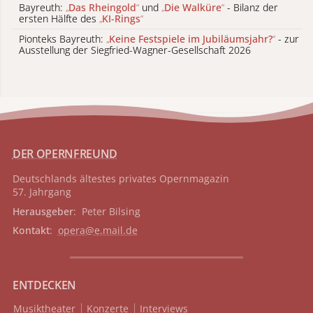
Bayreuth:
„
Das Rheingold
“
und
„
Die Walküre
“
- Bilanz der
ersten Hälfte des
„
KI-Rings
“
Pionteks Bayreuth:
„
Keine Festspiele im Jubiläumsjahr?
“
- zur
Ausstellung der Siegfried-Wagner-Gesellschaft 2026
DER OPERNFREUND
Deutschlands ältestes privates
Opernmagazin
57. Jahrgang
Herausgeber
: Peter Bilsing
Kontakt
:
opera@e.mail.de
ENTDECKEN
Musiktheater
Konzerte
Interviews