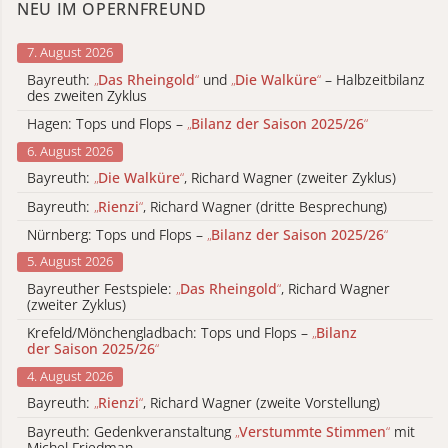
NEU IM OPERNFREUND
7. August 2026
Bayreuth:
„
Das Rheingold
“
und
„
Die Walküre
“
– Halbzeitbilanz
des zweiten Zyklus
Hagen: Tops und Flops –
„
Bilanz der Saison 2025/26
“
6. August 2026
Bayreuth:
„
Die Walküre
“
, Richard Wagner (zweiter Zyklus)
Bayreuth:
„
Rienzi
“
, Richard Wagner (dritte Besprechung)
Nürnberg: Tops und Flops –
„
Bilanz der Saison 2025/26
“
5. August 2026
Bayreuther Festspiele:
„
Das Rheingold
“
, Richard Wagner
(zweiter Zyklus)
Krefeld/Mönchengladbach: Tops und Flops –
„
Bilanz
der Saison 2025/26
“
4. August 2026
Bayreuth:
„
Rienzi
“
, Richard Wagner (zweite Vorstellung)
Bayreuth: Gedenkveranstaltung
„
Verstummte Stimmen
“
mit
Michel Friedman