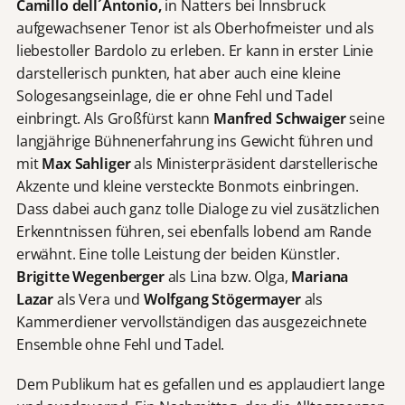
Camillo dell´Antonio,
in Natters bei Innsbruck
aufgewachsener Tenor ist als Oberhofmeister und als
liebestoller Bardolo zu erleben. Er kann in erster Linie
darstellerisch punkten, hat aber auch eine kleine
Sologesangseinlage, die er ohne Fehl und Tadel
einbringt. Als Großfürst kann
Manfred Schwaiger
seine
langjährige Bühnenerfahrung ins Gewicht führen und
mit
Max Sahliger
als Ministerpräsident darstellerische
Akzente und kleine versteckte Bonmots einbringen.
Dass dabei auch ganz tolle Dialoge zu viel zusätzlichen
Erkenntnissen führen, sei ebenfalls lobend am Rande
erwähnt. Eine tolle Leistung der beiden Künstler.
Brigitte Wegenberger
als Lina bzw. Olga,
Mariana
Lazar
als Vera und
Wolfgang Stögermayer
als
Kammerdiener vervollständigen das ausgezeichnete
Ensemble ohne Fehl und Tadel.
Dem Publikum hat es gefallen und es applaudiert lange