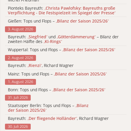
Pionteks Bayreuth:
„
Christa Pawlofsky: Bayreuths große
Verpflichtung - Die Festspielzeit im Spiegel der Presse
“
Gießen: Tops und Flops –
„
Bilanz der Saison 2025/26
“
3. August 2026
Bayreuth:
„
Siegfried
“
und
„
Götterdämmerung
“
– Bilanz der
zweiten Hälfte des
„
KI-Rings
“
Wuppertal: Tops und Flops –
„
Bilanz der Saison 2025/26
“
2. August 2026
Bayreuth:
„
Rienzi
“
, Richard Wagner
Mainz: Tops und Flops –
„
Bilanz der Saison 2025/26
“
1. August 2026
Bonn: Tops und Flops –
„
Bilanz der Saison 2025/26
“
31. Juli 2026
Staatsoper Berlin: Tops und Flops –
„
Bilanz
der Saison 2025/26
“
Bayreuth:
„
Der fliegende Holländer
“
, Richard Wagner
30. Juli 2026