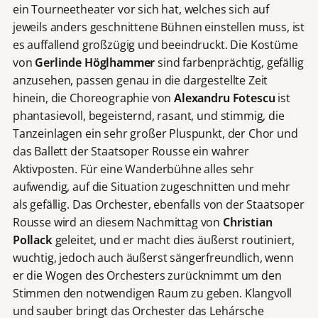
ein Tourneetheater vor sich hat, welches sich auf
jeweils anders geschnittene Bühnen einstellen muss, ist
es auffallend großzügig und beeindruckt. Die Kostüme
von
Gerlinde Höglhammer
sind farbenprächtig, gefällig
anzusehen, passen genau in die dargestellte Zeit
hinein, die Choreographie von
Alexandru Fotescu
ist
phantasievoll, begeisternd, rasant, und stimmig, die
Tanzeinlagen ein sehr großer Pluspunkt, der Chor und
das Ballett der Staatsoper Rousse ein wahrer
Aktivposten. Für eine Wanderbühne alles sehr
aufwendig, auf die Situation zugeschnitten und mehr
als gefällig. Das Orchester, ebenfalls von der Staatsoper
Rousse wird an diesem Nachmittag von
Christian
Pollack
geleitet, und er macht dies äußerst routiniert,
wuchtig, jedoch auch äußerst sängerfreundlich, wenn
er die Wogen des Orchesters zurücknimmt um den
Stimmen den notwendigen Raum zu geben. Klangvoll
und sauber bringt das Orchester das Lehársche