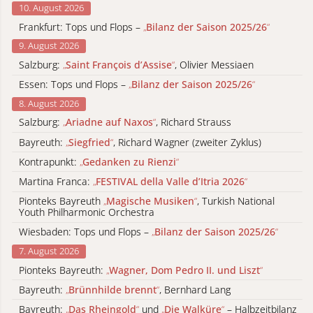
10. August 2026
Frankfurt: Tops und Flops –
„
Bilanz der Saison 2025/26
“
9. August 2026
Salzburg:
„
Saint François d’Assise
“
, Olivier Messiaen
Essen: Tops und Flops –
„
Bilanz der Saison 2025/26
“
8. August 2026
Salzburg:
„
Ariadne auf Naxos
“
, Richard Strauss
Bayreuth:
„
Siegfried
“
, Richard Wagner (zweiter Zyklus)
Kontrapunkt:
„
Gedanken zu Rienzi
“
Martina Franca:
„
FESTIVAL della Valle d’Itria 2026
“
Pionteks Bayreuth
„
Magische Musiken
“
, Turkish National
Youth Philharmonic Orchestra
Wiesbaden: Tops und Flops –
„
Bilanz der Saison 2025/26
“
7. August 2026
Pionteks Bayreuth:
„
Wagner, Dom Pedro II. und Liszt
“
Bayreuth:
„
Brünnhilde brennt
“
, Bernhard Lang
Bayreuth:
„
Das Rheingold
“
und
„
Die Walküre
“
– Halbzeitbilanz