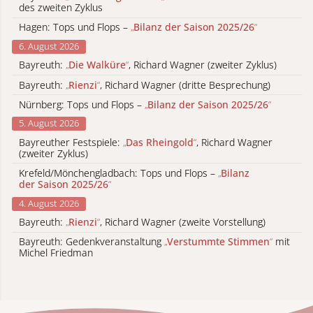
des zweiten Zyklus
Hagen: Tops und Flops –
„
Bilanz der Saison 2025/26
“
6. August 2026
Bayreuth:
„
Die Walküre
“
, Richard Wagner (zweiter Zyklus)
Bayreuth:
„
Rienzi
“
, Richard Wagner (dritte Besprechung)
Nürnberg: Tops und Flops –
„
Bilanz der Saison 2025/26
“
5. August 2026
Bayreuther Festspiele:
„
Das Rheingold
“
, Richard Wagner
(zweiter Zyklus)
Krefeld/Mönchengladbach: Tops und Flops –
„
Bilanz
der Saison 2025/26
“
4. August 2026
Bayreuth:
„
Rienzi
“
, Richard Wagner (zweite Vorstellung)
Bayreuth: Gedenkveranstaltung
„
Verstummte Stimmen
“
mit
Michel Friedman