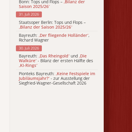
Bonn: Tops und Flops –
„
Bilanz der
Saison 2025/26
“
31. Juli 2026
Staatsoper Berlin: Tops und Flops –
„
Bilanz der Saison 2025/26
“
Bayreuth:
„
Der fliegende Holländer
“
,
Richard Wagner
30. Juli 2026
Bayreuth:
„
Das Rheingold
“
und
„
Die
Walküre
“
- Bilanz der ersten Hälfte des
„
KI-Rings
“
Pionteks Bayreuth:
„
Keine Festspiele im
Jubiläumsjahr?
“
- zur Ausstellung der
Siegfried-Wagner-Gesellschaft 2026