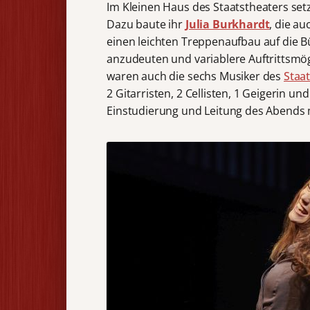
Im Kleinen Haus des Staatstheaters set
Dazu baute ihr
Julia Burkhardt
, die a
einen leichten Treppenaufbau auf die B
anzudeuten und variablere Auftrittsmög
waren auch die sechs Musiker des
Staa
2 Gitarristen, 2 Cellisten, 1 Geigerin und
Einstudierung und Leitung des Abends 