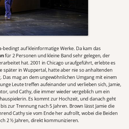
-bedingt auf kleinformatige Werke. Da kam das
wn
für 2 Personen und kleine Band sehr gelegen, der
rarbeitet hat. 2001 in Chicago uraufgeführt, erlebte es
e später in Wuppertal, hatte aber nie so anhaltenden
ung. Das mag an dem ungewöhnlichen Umgang mit einem
nge Leute treffen aufeinander und verlieben sich, Jamie,
utor, und Cathy, die immer wieder vergeblich um ein
auspielerin. Es kommt zur Hochzeit, und danach geht
bis zur Trennung nach 5 Jahren. Brown lässt Jamie die
rend Cathy sie vom Ende her aufrollt, wobei die Beiden
ach 2 ½ Jahren, direkt kommunizieren.