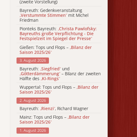
(zweite Vorstellung)
Bayreuth: Gedenkveranstaltung
„
Verstummte Stimmen
“
mit Michel
Friedman
Pionteks Bayreuth:
„
Christa Pawlofsky:
Bayreuths große Verpflichtung - Die
Festspielzeit im Spiegel der Presse
“
Gießen: Tops und Flops –
„
Bilanz der
Saison 2025/26
“
3. August 2026
Bayreuth:
„
Siegfried
“
und
„
Götterdämmerung
“
– Bilanz der zweiten
Hälfte des
„
KI-Rings
“
Wuppertal: Tops und Flops –
„
Bilanz der
Saison 2025/26
“
2. August 2026
Bayreuth:
„
Rienzi
“
, Richard Wagner
Mainz: Tops und Flops –
„
Bilanz der
Saison 2025/26
“
1. August 2026