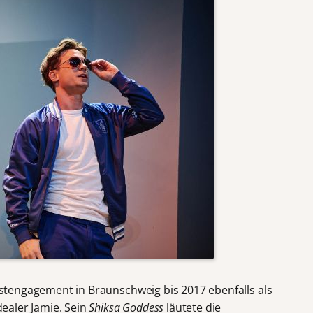
tengagement in Braunschweig bis 2017 ebenfalls als
idealer Jamie. Sein
Shiksa Goddess
läutete die