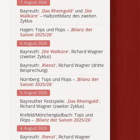
7. August 2026
Bayreuth:
„
Das Rheingold
“
und
„
Die
Walküre
“
– Halbzeitbilanz des zweiten
Zyklus
Hagen: Tops und Flops –
„
Bilanz der
Saison 2025/26
“
6. August 2026
Bayreuth:
„
Die Walküre
“
, Richard Wagner
(zweiter Zyklus)
Bayreuth:
„
Rienzi
“
, Richard Wagner (dritte
Besprechung)
Nürnberg: Tops und Flops –
„
Bilanz der
Saison 2025/26
“
5. August 2026
Bayreuther Festspiele:
„
Das Rheingold
“
,
Richard Wagner (zweiter Zyklus)
Krefeld/Mönchengladbach: Tops und
Flops –
„
Bilanz der Saison 2025/26
“
4. August 2026
Bayreuth:
„
Rienzi
“
, Richard Wagner