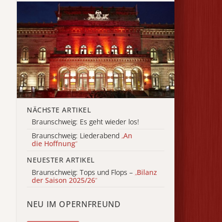
NÄCHSTE ARTIKEL
Braunschweig: Es geht wieder los!
Braunschweig: Liederabend
„
An
die Hoffnung
“
NEUESTER ARTIKEL
Braunschweig: Tops und Flops –
„
Bilanz
der Saison 2025/26
“
NEU IM OPERNFREUND