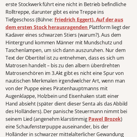
erste Stockwerk führt eine nicht in Betrieb befindliche
Rolltreppe, darunter gibt es eine Treppe ins
Tiefgeschoss (Bühne:
Friedrich Eggert). Auf der aus
dem ersten Stock herausragenden
Plattform
liegt der
Kadaver eines schwarzen Stiers (warum?). Aus dem
Hintergrund kommen Männer mit Mundschutz und
Taschenlampen, um sich dann auszuruhen. Nur dem
Text der Obertitel ist zu entnehmen, dass es sich um
Matrosen handelt – bis zu den albern überdrehten
Matrosenchören im 3.Akt gibt es nicht eine Spur von
nautischen Merkmalen irgendwelcher Art, wenn man
von der Puppe eines Piratenhauptmanns mit
Augenklappe, Holzbein und Eisenhaken statt einer
Hand absieht (später dient dieser Senta als das Abbild
des Holländers). Der panische Steuermann nimmt bei
seinem Lied (angenehm klarstimmig
Pawel Brozek
)
eine Schaufensterpuppe auseinander, bis der
Holländer in schwarzer mittelalterlicher Gewandung