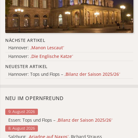
NÄCHSTE ARTIKEL
Hannover:
„
Manon Lescaut
“
Hannover:
„
Die Englische Katze
“
NEUESTER ARTIKEL
Hannover: Tops und Flops –
„
Bilanz der Saison 2025/26
“
NEU IM OPERNFREUND
9. August 2026
Essen: Tops und Flops –
„
Bilanz der Saison 2025/26
“
8. August 2026
Salzburg:
„
Ariadne auf Naxos
“
, Richard Strauss