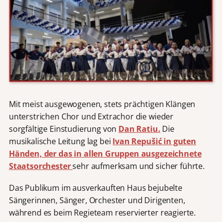
Mit meist ausgewogenen, stets prächtigen Klängen
unterstrichen Chor und Extrachor die wieder
sorgfältige Einstudierung von
Dan Ratiu.
Die
musikalische Leitung
lag bei
Ivan Repušić in guten
Händen, der das in allen Gruppen ausgezeichnete
Staatsorchester
sehr aufmerksam und sicher führte.
Das Publikum im ausverkauften Haus bejubelte
Sängerinnen, Sänger, Orchester und Dirigenten,
während es beim Regieteam reservierter reagierte.