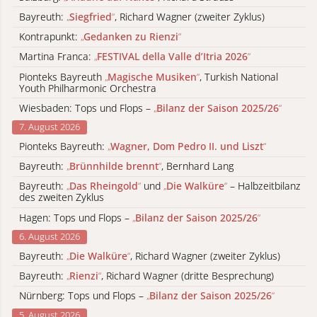
Bayreuth:
„
Siegfried
“
, Richard Wagner (zweiter Zyklus)
Kontrapunkt:
„
Gedanken zu Rienzi
“
Martina Franca:
„
FESTIVAL della Valle d’Itria 2026
“
Pionteks Bayreuth
„
Magische Musiken
“
, Turkish National
Youth Philharmonic Orchestra
Wiesbaden: Tops und Flops –
„
Bilanz der Saison 2025/26
“
7. August 2026
Pionteks Bayreuth:
„
Wagner, Dom Pedro II. und Liszt
“
Bayreuth:
„
Brünnhilde brennt
“
, Bernhard Lang
Bayreuth:
„
Das Rheingold
“
und
„
Die Walküre
“
– Halbzeitbilanz
des zweiten Zyklus
Hagen: Tops und Flops –
„
Bilanz der Saison 2025/26
“
6. August 2026
Bayreuth:
„
Die Walküre
“
, Richard Wagner (zweiter Zyklus)
Bayreuth:
„
Rienzi
“
, Richard Wagner (dritte Besprechung)
Nürnberg: Tops und Flops –
„
Bilanz der Saison 2025/26
“
5. August 2026