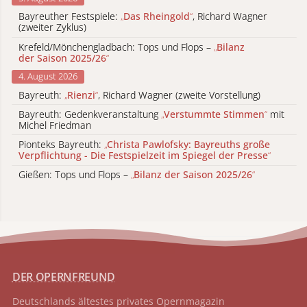
Bayreuther Festspiele:
„
Das Rheingold
“
, Richard Wagner
(zweiter Zyklus)
Krefeld/Mönchengladbach: Tops und Flops –
„
Bilanz
der Saison 2025/26
“
4. August 2026
Bayreuth:
„
Rienzi
“
, Richard Wagner (zweite Vorstellung)
Bayreuth: Gedenkveranstaltung
„
Verstummte Stimmen
“
mit
Michel Friedman
Pionteks Bayreuth:
„
Christa Pawlofsky: Bayreuths große
Verpflichtung - Die Festspielzeit im Spiegel der Presse
“
Gießen: Tops und Flops –
„
Bilanz der Saison 2025/26
“
DER OPERNFREUND
Deutschlands ältestes privates
Opernmagazin