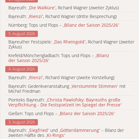
Bayreuth:
„
Die Walküre
“
, Richard Wagner (zweiter Zyklus)
Bayreuth:
„
Rienzi
“
, Richard Wagner (dritte Besprechung)
Nürnberg: Tops und Flops –
„
Bilanz der Saison 2025/26
“
5. August 2026
Bayreuther Festspiele:
„
Das Rheingold
“
, Richard Wagner (zweiter
Zyklus)
Krefeld/Mönchengladbach: Tops und Flops –
„
Bilanz
der Saison 2025/26
“
4. August 2026
Bayreuth:
„
Rienzi
“
, Richard Wagner (zweite Vorstellung)
Bayreuth: Gedenkveranstaltung
„
Verstummte Stimmen
“
mit
Michel Friedman
Pionteks Bayreuth:
„
Christa Pawlofsky: Bayreuths große
Verpflichtung - Die Festspielzeit im Spiegel der Presse
“
Gießen: Tops und Flops –
„
Bilanz der Saison 2025/26
“
3. August 2026
Bayreuth:
„
Siegfried
“
und
„
Götterdämmerung
“
– Bilanz der
zweiten Hälfte des
„
KI-Rings
“