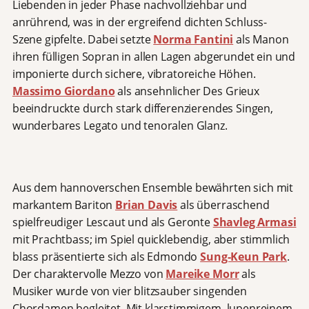
Liebenden in jeder Phase nachvollziehbar und
anrührend, was in der ergreifend dichten Schluss-
Szene gipfelte. Dabei
setzte
Norma Fantini
als Manon
ihren fülligen Sopran in allen Lagen abgerundet ein und
imponierte durch sichere, vibratoreiche Höhen.
Massimo Giordano
als ansehnlicher Des Grieux
beeindruckte durch stark differenzierendes Singen,
wunderbares Legato und tenoralen Glanz.
Aus dem hannoverschen Ensemble bewährten sich mit
markantem Bariton
Brian Davis
als überraschend
spielfreudiger Lescaut
und
als
Geronte
Shavleg Armasi
mit Prachtbass; im Spiel quicklebendig, aber stimmlich
blass präsentierte sich als Edmondo
Sung-Keun Park
.
Der charaktervolle Mezzo von
Mareike Morr
als
Musiker wurde von vier blitzsauber singenden
Chordamen begleitet. Mit klarstimmigem, lupenreinem