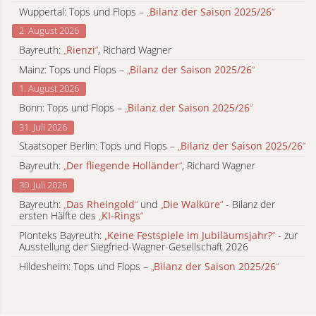
Wuppertal: Tops und Flops –
„
Bilanz der Saison 2025/26
“
2. August 2026
Bayreuth:
„
Rienzi
“
, Richard Wagner
Mainz: Tops und Flops –
„
Bilanz der Saison 2025/26
“
1. August 2026
Bonn: Tops und Flops –
„
Bilanz der Saison 2025/26
“
31. Juli 2026
Staatsoper Berlin: Tops und Flops –
„
Bilanz der Saison 2025/26
“
Bayreuth:
„
Der fliegende Holländer
“
, Richard Wagner
30. Juli 2026
Bayreuth:
„
Das Rheingold
“
und
„
Die Walküre
“
- Bilanz der
ersten Hälfte des
„
KI-Rings
“
Pionteks Bayreuth:
„
Keine Festspiele im Jubiläumsjahr?
“
- zur
Ausstellung der Siegfried-Wagner-Gesellschaft 2026
Hildesheim: Tops und Flops –
„
Bilanz der Saison 2025/26
“