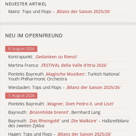
NEUESTER ARTIKEL
Mainz: Tops und Flops –
„
Bilanz der Saison 2025/26
“
NEU IM OPERNFREUND
8. August 2026
Kontrapunkt:
„
Gedanken zu Rienzi
“
Martina Franca:
„
FESTIVAL della Valle d’Itria 2026
“
Pionteks Bayreuth
„
Magische Musiken
“
, Turkish National
Youth Philharmonic Orchestra
Wiesbaden: Tops und Flops –
„
Bilanz der Saison 2025/26
“
7. August 2026
Pionteks Bayreuth:
„
Wagner, Dom Pedro II. und Liszt
“
Bayreuth:
„
Brünnhilde brennt
“
, Bernhard Lang
Bayreuth:
„
Das Rheingold
“
und
„
Die Walküre
“
– Halbzeitbilanz
des zweiten Zyklus
Hagen: Tops und Flops –
„
Bilanz der Saison 2025/26
“