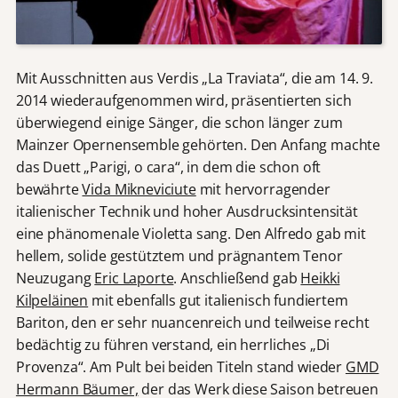
Mit Ausschnitten aus Verdis „La Traviata“, die am 14. 9.
2014 wiederaufgenommen wird, präsentierten sich
überwiegend einige Sänger, die schon länger zum
Mainzer Opernensemble gehörten. Den Anfang machte
das Duett „Parigi, o cara“, in dem die schon oft
bewährte
Vida Mikneviciute
mit hervorragender
italienischer Technik und hoher Ausdrucksintensität
eine phänomenale Violetta sang. Den Alfredo gab mit
hellem, solide gestütztem und prägnantem Tenor
Neuzugang
Eric Laporte
. Anschließend gab
Heikki
Kilpeläinen
mit ebenfalls gut italienisch fundiertem
Bariton, den er sehr nuancenreich und teilweise recht
bedächtig zu führen verstand, ein herrliches „Di
Provenza“. Am Pult bei beiden Titeln stand wieder
GMD
Hermann Bäumer,
der das Werk diese Saison betreuen