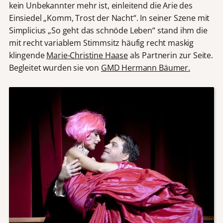
kein Unbekannter mehr ist, einleitend die Arie des
Einsiedel „Komm, Trost der Nacht“. In seiner Szene mit
Simplicius „So geht das schnöde Leben“ stand ihm die
mit recht variablem Stimmsitz häufig recht maskig
klingende
Marie-Christine Haase
als Partnerin zur Seite.
Begleitet wurden sie von
GMD Hermann Bäumer.