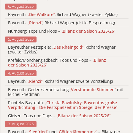
6. August 2026
Bayreuth:
„
Die Walküre
“
, Richard Wagner (zweiter Zyklus)
Bayreuth:
„
Rienzi
“
, Richard Wagner (dritte Besprechung)
Nürnberg: Tops und Flops –
„
Bilanz der Saison 2025/26
“
5. August 2026
Bayreuther Festspiele:
„
Das Rheingold
“
, Richard Wagner
(zweiter Zyklus)
Krefeld/Mönchengladbach: Tops und Flops –
„
Bilanz
der Saison 2025/26
“
4. August 2026
Bayreuth:
„
Rienzi
“
, Richard Wagner (zweite Vorstellung)
Bayreuth: Gedenkveranstaltung
„
Verstummte Stimmen
“
mit
Michel Friedman
Pionteks Bayreuth:
„
Christa Pawlofsky: Bayreuths große
Verpflichtung - Die Festspielzeit im Spiegel der Presse
“
Gießen: Tops und Flops –
„
Bilanz der Saison 2025/26
“
3. August 2026
Bayreuth:
„
Siegfried
“
und
„
Götterdämmerung
“
– Bilanz der