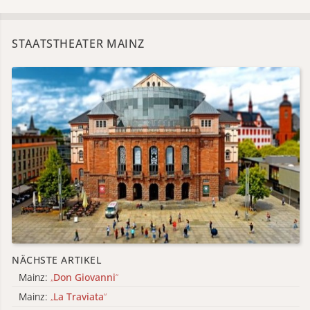
STAATSTHEATER MAINZ
NÄCHSTE ARTIKEL
Mainz:
„
Don Giovanni
“
Mainz:
„
La Traviata
“