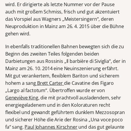
wird. Er dirigierte als letzte Nummer vor der Pause
auch mit großem Schmiss, frisch und gut akzentuiert
das Vorspiel aus Wagners „Meistersingern“, deren
Neuproduktion in Mainz am 26. 4. 2015 über die Bühne
gehen wird.
In ebenfalls traditionellen Bahnen bewegten sich die zu
Beginn des zweiten Teiles folgenden beiden
Darbietungen aus Rossinis „Il barbière di Siviglia“, der in
Mainz am 26. 10. 2014 eine Neuinszenierung erfährt.
Mit gut verankertem, flexiblem Bariton und sicherem
hohem a sang
Brett Carter
die Cavatine des Figaro
„Largo al factotum“. Übertroffen wurde er von
Geneviève King,
die mit prachtvoll ausladendem, sehr
energiegeladenem und in den Koloraturen recht
flexibel und gewandt geführtem dunklem Mezzosopran
und sicherer Höhe die Arie der Rosina „Una voce poco
fa“ sang.
Paul Johannes Kirschner
und das gut gelaunte