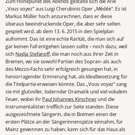
Zum Höhepunkt des Abends gestalte sich die Arie
„Vous voyez“ aus Luigi Cherubinis Oper „Médée“. Es ist
Markus Müller hoch anzurechnen, dass er diese
überaus beeindruckende Oper, die aber sehr selten
gespielt wird, ab dem 13. 6. 2015 in den Spielplan
aufnimmt. Das ist eine echte Rarität, die man sich auf
gar keinen Fall entgehen lassen sollte – noch dazu, weil
sich
Nadja Stefanoff,
die man noch aus ihrer Zeit in
Bremen, wo sie sowohl Partien des Sopran- als auch
des Mezzo-Fachs sehr erfolgreich gesungen hat, in
hervorragender Erinnerung hat, als Idealbesetzung für
die Titelpartie erweisen könnte. Das „Vous voyez“ sang
sie mit glutvoller, lodernder Dramatik und viel vokalem
Feuer, wobei ihr
Paul Johannes Kirschner
und die
Instrumentalisten trefflich zur Seite standen. Diese
ausgezeichnete Sängerin, die in Bremen einen der
ersten Plätze an der Sängerinnenspitze einnahm, für
Mainz gewonnen zu haben, kann sich für das Haus als