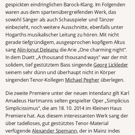
gespickten eindringlichen Barock-Klang. Im Folgenden
waren aus dem spartenübergreifenden Werk, das
sowohl Sänger als auch Schauspieler und Tänzer
einbezieht, noch weitere Ausschnitte, ebenfalls unter
Hogarths musikalischer Leitung zu hören. Mit nicht
gerade tiefgründigem, ausgesprochen kopfigem Altus
sang
Alin-Ionut Deleanu
die Arie „One charming night“.
In dem Duett „A thousand thousand ways“ war der mit
solidem, tief gestütztem Bass singende
Georg Lickleder
seinem sehr dünn und überhaupt nicht in Körper
singenden Tenor-Kollegen
Michael Pegher
überlegen.
Die zweite Premiere unter der neuen Intendanz gilt Karl
Amadeus Hartmanns selten gespielter Oper „Simplicius
Simplicissimus“, die am 18. 10. 2014 im Kleinen Haus
Premiere hat. Aus diesem interessanten Werk sang der
über tadelloses, gut gestütztes Tenor-Material
verfügende
Alexander Spemann,
der in Mainz indes