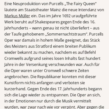
Eine Neuproduktion von Purcells „The Fairy Queen“
läutete am Staatstheater Mainz die neue Intendanz von
Markus Müller
ein. Das im Jahre 1692 uraufgeführte
Werk beruht auf Shakespeares gegen Ende des 16.
Jahrhunderts – wann genau ist nicht überliefert – aus
der Taufe gehobenem „Sommernachtstraum“. Purcells
Oper war damals in hohem Maße geeignet, das Stück
des Meisters aus Stratford einem breiten Publikum
wieder bekannt zu machen, nachdem es auf Befehl
Cromwells aufgrund seines losen Inhalts fast hundert
Jahre in der Versenkung verschwunden war. Auch für
die Oper waren unter Cromwell schwere Zeiten
angebrochen. Die Republikaner konnten mit dieser
Kunstform nichts anfangen und verboten sie
kurzerhand. Gegen Ende des 17. Jahrhunderts begann
sich die Lage wieder zu entspannen. Die Oper an sich,
in der Emotionen nur durch die Musik vermittelt
wurden, war zwar nach wie vor verpönt. Aber gegen die