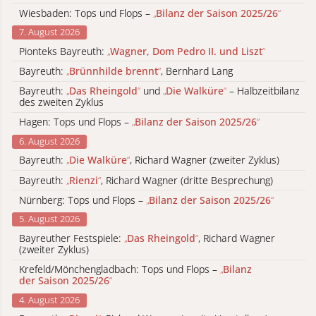
Wiesbaden: Tops und Flops –
„
Bilanz der Saison 2025/26
“
7. August 2026
Pionteks Bayreuth:
„
Wagner, Dom Pedro II. und Liszt
“
Bayreuth:
„
Brünnhilde brennt
“
, Bernhard Lang
Bayreuth:
„
Das Rheingold
“
und
„
Die Walküre
“
– Halbzeitbilanz
des zweiten Zyklus
Hagen: Tops und Flops –
„
Bilanz der Saison 2025/26
“
6. August 2026
Bayreuth:
„
Die Walküre
“
, Richard Wagner (zweiter Zyklus)
Bayreuth:
„
Rienzi
“
, Richard Wagner (dritte Besprechung)
Nürnberg: Tops und Flops –
„
Bilanz der Saison 2025/26
“
5. August 2026
Bayreuther Festspiele:
„
Das Rheingold
“
, Richard Wagner
(zweiter Zyklus)
Krefeld/Mönchengladbach: Tops und Flops –
„
Bilanz
der Saison 2025/26
“
4. August 2026