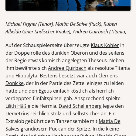
Michael Pegher (Tenor), Mattia De Salve (Puck), Ruben
Albelda Giner (Indischer Knabe), Andrea Quirbach (Titania)
Auf der Schauspielerseite überzeugte
Klaus Köhler
in
der Doppelrolle des dunklen Oberon und des seitens
der Regie etwas komisch angelegten Theseus. Neben
ihm bewährte sich
Andrea Quirbach
als resolute Titania
und Hippolyta. Bestens besetzt war auch
Clemens
Dönicke
, der in der Partie des Zettel einiges zu leiden
hatte und den Egeus einfach köstlich als herrlich
verdeppten Einfaltspinsel gab. Ansprechend spielte
Lilith Häßle
die Hermia.
David Schellenberg
legte den
Demetrius reichlich stolz und selbstsicher an. Ein
Extralob gebührt dem Tanzensemble mit
Mattia De
Salve
s grandiosem Puck an der Spitze. In die kleine