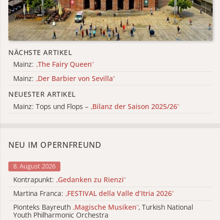
NÄCHSTE ARTIKEL
Mainz:
„
The Fairy Queen
“
Mainz:
„
Der Barbier von Sevilla
“
NEUESTER ARTIKEL
Mainz: Tops und Flops –
„
Bilanz der Saison 2025/26
“
NEU IM OPERNFREUND
8. August 2026
Kontrapunkt:
„
Gedanken zu Rienzi
“
Martina Franca:
„
FESTIVAL della Valle d’Itria 2026
“
Pionteks Bayreuth
„
Magische Musiken
“
, Turkish National
Youth Philharmonic Orchestra