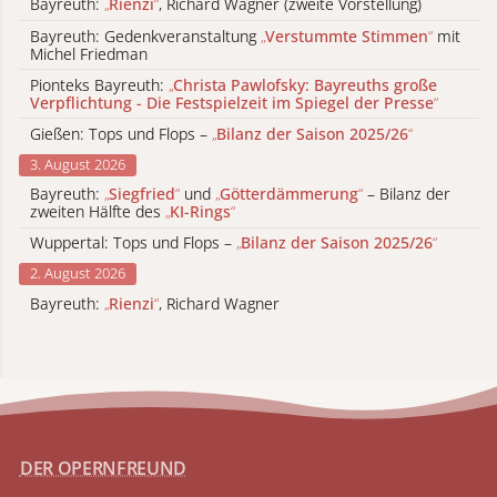
Bayreuth:
„
Rienzi
“
, Richard Wagner (zweite Vorstellung)
Bayreuth: Gedenkveranstaltung
„
Verstummte Stimmen
“
mit
Michel Friedman
Pionteks Bayreuth:
„
Christa Pawlofsky: Bayreuths große
Verpflichtung - Die Festspielzeit im Spiegel der Presse
“
Gießen: Tops und Flops –
„
Bilanz der Saison 2025/26
“
3. August 2026
Bayreuth:
„
Siegfried
“
und
„
Götterdämmerung
“
– Bilanz der
zweiten Hälfte des
„
KI-Rings
“
Wuppertal: Tops und Flops –
„
Bilanz der Saison 2025/26
“
2. August 2026
Bayreuth:
„
Rienzi
“
, Richard Wagner
DER OPERNFREUND