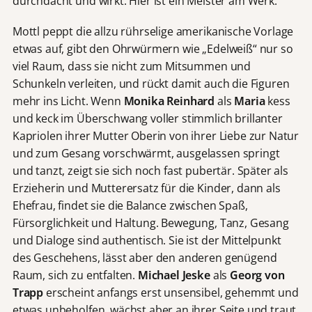
durchdacht und wirkt. Hier ist ein Meister am Werk.
Mottl peppt die allzu rührselige amerikanische Vorlage
etwas auf, gibt den Ohrwürmern wie „Edelweiß“ nur so
viel Raum, dass sie nicht zum Mitsummen und
Schunkeln verleiten, und rückt damit auch die Figuren
mehr ins Licht. Wenn
Monika Reinhard
als
Maria
kess
und keck im Überschwang voller stimmlich brillanter
Kapriolen ihrer Mutter Oberin von ihrer Liebe zur Natur
und zum Gesang vorschwärmt, ausgelassen springt
und tanzt, zeigt sie sich noch fast pubertär. Später als
Erzieherin und Mutterersatz für die Kinder, dann als
Ehefrau, findet sie die Balance zwischen Spaß,
Fürsorglichkeit und Haltung. Bewegung, Tanz, Gesang
und Dialoge sind authentisch. Sie ist der Mittelpunkt
des Geschehens, lässt aber den anderen genügend
Raum, sich zu entfalten.
Michael Jeske
als
Georg von
Trapp
erscheint anfangs erst unsensibel, gehemmt und
etwas unbeholfen, wächst aber an ihrer Seite und traut