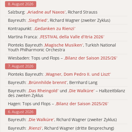
8. August 2026
Salzburg:
„
Ariadne auf Naxos
“
, Richard Strauss
Bayreuth:
„
Siegfried
“
, Richard Wagner (zweiter Zyklus)
Kontrapunkt:
„
Gedanken zu Rienzi
“
Martina Franca:
„
FESTIVAL della Valle d’Itria 2026
“
Pionteks Bayreuth
„
Magische Musiken
“
, Turkish National
Youth Philharmonic Orchestra
Wiesbaden: Tops und Flops –
„
Bilanz der Saison 2025/26
“
7. August 2026
Pionteks Bayreuth:
„
Wagner, Dom Pedro II. und Liszt
“
Bayreuth:
„
Brünnhilde brennt
“
, Bernhard Lang
Bayreuth:
„
Das Rheingold
“
und
„
Die Walküre
“
– Halbzeitbilanz
des zweiten Zyklus
Hagen: Tops und Flops –
„
Bilanz der Saison 2025/26
“
6. August 2026
Bayreuth:
„
Die Walküre
“
, Richard Wagner (zweiter Zyklus)
Bayreuth:
„
Rienzi
“
, Richard Wagner (dritte Besprechung)