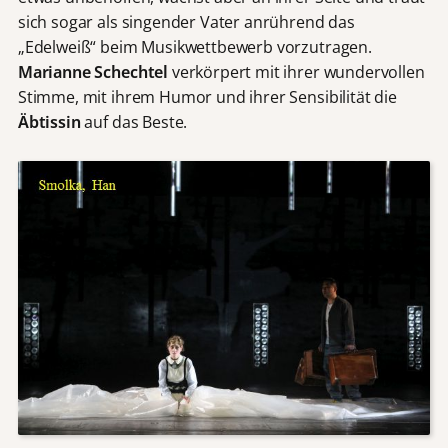
sich sogar als singender Vater anrührend das
„Edelweiß“ beim Musikwettbewerb vorzutragen.
Marianne Schechtel
verkörpert mit ihrer wundervollen
Stimme, mit ihrem Humor und ihrer Sensibilität die
Äbtissin
auf das Beste.