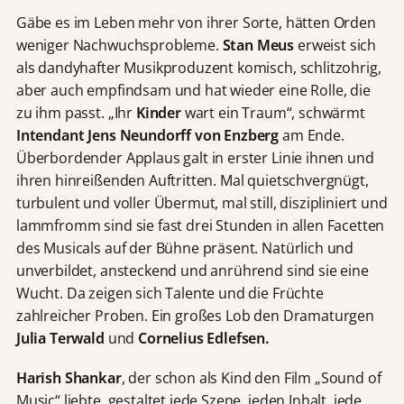
Gäbe es im Leben mehr von ihrer Sorte, hätten Orden
weniger Nachwuchsprobleme.
Stan Meus
erweist sich
als dandyhafter Musikproduzent komisch, schlitzohrig,
aber auch empfindsam und hat wieder eine Rolle, die
zu ihm passt. „Ihr
Kinder
wart ein Traum“, schwärmt
Intendant
Jens Neundorff von Enzberg
am Ende.
Überbordender Applaus galt in erster Linie ihnen und
ihren hinreißenden Auftritten. Mal quietschvergnügt,
turbulent und voller Übermut, mal still, diszipliniert und
lammfromm sind sie fast drei Stunden in allen Facetten
des Musicals auf der Bühne präsent. Natürlich und
unverbildet, ansteckend und anrührend sind sie eine
Wucht. Da zeigen sich Talente und die Früchte
zahlreicher Proben. Ein großes Lob den Dramaturgen
Julia Terwald
und
Cornelius Edlefsen.
Harish Shankar
, der schon als Kind den Film „Sound of
Music“ liebte, gestaltet jede Szene, jeden Inhalt, jede