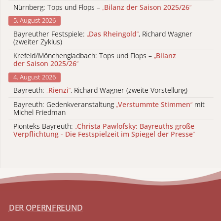
Nürnberg: Tops und Flops –
„
Bilanz der Saison 2025/26
“
5. August 2026
Bayreuther Festspiele:
„
Das Rheingold
“
, Richard Wagner
(zweiter Zyklus)
Krefeld/Mönchengladbach: Tops und Flops –
„
Bilanz
der Saison 2025/26
“
4. August 2026
Bayreuth:
„
Rienzi
“
, Richard Wagner (zweite Vorstellung)
Bayreuth: Gedenkveranstaltung
„
Verstummte Stimmen
“
mit
Michel Friedman
Pionteks Bayreuth:
„
Christa Pawlofsky: Bayreuths große
Verpflichtung - Die Festspielzeit im Spiegel der Presse
“
DER OPERNFREUND