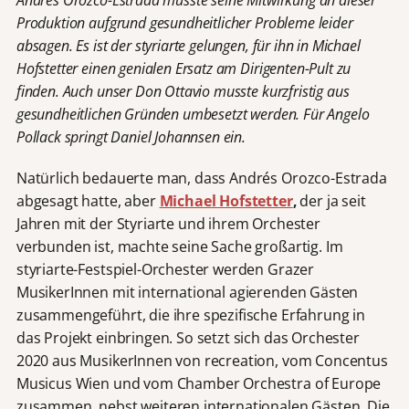
Andrés Orozco-Estrada musste seine Mitwirkung an dieser
Produktion aufgrund gesundheitlicher Probleme leider
absagen. Es ist der styriarte gelungen, für ihn in Michael
Hofstetter einen genialen Ersatz am Dirigenten-Pult zu
finden. Auch unser Don Ottavio musste kurzfristig aus
gesundheitlichen Gründen umbesetzt werden. Für Angelo
Pollack springt Daniel Johannsen ein.
Natürlich bedauerte man, dass Andrés Orozco-Estrada
abgesagt hatte, aber
Michael Hofstetter
,
der ja seit
Jahren mit der Styriarte und ihrem Orchester
verbunden ist, machte seine Sache großartig. Im
styriarte-Festspiel-Orchester werden Grazer
MusikerInnen mit international agierenden Gästen
zusammengeführt, die ihre spezifische Erfahrung in
das Projekt einbringen. So setzt sich das Orchester
2020 aus MusikerInnen von recreation, vom Concentus
Musicus Wien und vom Chamber Orchestra of Europe
zusammen, nebst weiteren internationalen Gästen. Die