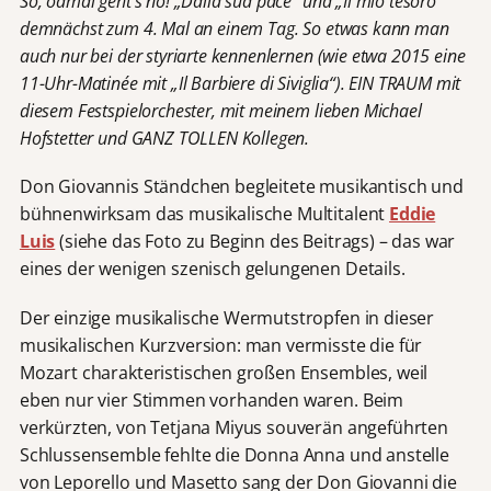
So, oamål geht’s no! „Dalla sua pace“ und „Il mio tesoro“
demnächst zum 4. Mal an einem Tag. So etwas kann man
auch nur bei der styriarte kennenlernen (wie etwa 2015 eine
11-Uhr-Matinée mit „Il Barbiere di Siviglia“). EIN TRAUM mit
diesem Festspielorchester, mit meinem lieben Michael
Hofstetter und GANZ TOLLEN Kollegen.
Don Giovannis Ständchen begleitete musikantisch und
bühnenwirksam das musikalische Multitalent
Eddie
Luis
(siehe das Foto zu Beginn des Beitrags) – das war
eines der wenigen szenisch gelungenen Details.
Der einzige musikalische Wermutstropfen in dieser
musikalischen Kurzversion: man vermisste die für
Mozart charakteristischen großen Ensembles, weil
eben nur vier Stimmen vorhanden waren. Beim
verkürzten, von Tetjana Miyus souverän angeführten
Schlussensemble fehlte die Donna Anna und anstelle
von Leporello und Masetto sang der Don Giovanni die