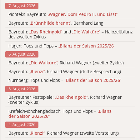
7. August 2026
Pionteks Bayreuth:
„
Wagner, Dom Pedro II. und Liszt
“
Bayreuth:
„
Brünnhilde brennt
“
, Bernhard Lang
Bayreuth:
„
Das Rheingold
“
und
„
Die Walküre
“
– Halbzeitbilanz
des zweiten Zyklus
Hagen: Tops und Flops –
„
Bilanz der Saison 2025/26
“
6. August 2026
Bayreuth:
„
Die Walküre
“
, Richard Wagner (zweiter Zyklus)
Bayreuth:
„
Rienzi
“
, Richard Wagner (dritte Besprechung)
Nürnberg: Tops und Flops –
„
Bilanz der Saison 2025/26
“
5. August 2026
Bayreuther Festspiele:
„
Das Rheingold
“
, Richard Wagner
(zweiter Zyklus)
Krefeld/Mönchengladbach: Tops und Flops –
„
Bilanz
der Saison 2025/26
“
4. August 2026
Bayreuth:
„
Rienzi
“
, Richard Wagner (zweite Vorstellung)