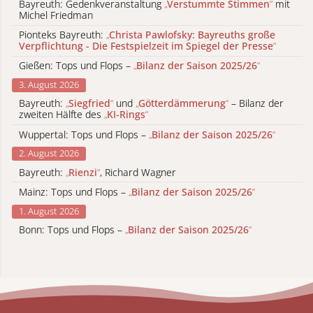
Bayreuth: Gedenkveranstaltung
„
Verstummte Stimmen
“
mit
Michel Friedman
Pionteks Bayreuth:
„
Christa Pawlofsky: Bayreuths große
Verpflichtung - Die Festspielzeit im Spiegel der Presse
“
Gießen: Tops und Flops –
„
Bilanz der Saison 2025/26
“
3. August 2026
Bayreuth:
„
Siegfried
“
und
„
Götterdämmerung
“
– Bilanz der
zweiten Hälfte des
„
KI-Rings
“
Wuppertal: Tops und Flops –
„
Bilanz der Saison 2025/26
“
2. August 2026
Bayreuth:
„
Rienzi
“
, Richard Wagner
Mainz: Tops und Flops –
„
Bilanz der Saison 2025/26
“
1. August 2026
Bonn: Tops und Flops –
„
Bilanz der Saison 2025/26
“