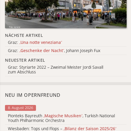
NÄCHSTE ARTIKEL
Graz:
„
Una notte veneziana
“
Graz:
„
Geschenke der Nacht
“
, Johann Joseph Fux
NEUESTER ARTIKEL
Graz: Styriarte 2022 – Zweimal Meister Jordi Savall
zum Abschluss
NEU IM OPERNFREUND
8. August 2026
Pionteks Bayreuth
„
Magische Musiken
“
, Turkish National
Youth Philharmonic Orchestra
Wiesbaden: Tops und Flops –
„
Bilanz der Saison 2025/26
“