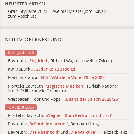
NEUESTER ARTIKEL
Graz: Styriarte 2022 – Zweimal Meister Jordi Savall
zum Abschluss
NEU IM OPERNFREUND
8. August 2026
Bayreuth:
„
Siegfried
“
, Richard Wagner (zweiter Zyklus)
Kontrapunkt:
„
Gedanken zu Rienzi
“
Martina Franca:
„
FESTIVAL della Valle d’Itria 2026
“
Pionteks Bayreuth
„
Magische Musiken
“
, Turkish National
Youth Philharmonic Orchestra
Wiesbaden: Tops und Flops –
„
Bilanz der Saison 2025/26
“
7. August 2026
Pionteks Bayreuth:
„
Wagner, Dom Pedro II. und Liszt
“
Bayreuth:
„
Brünnhilde brennt
“
, Bernhard Lang
Bayreuth:
„
Das Rheingold
“
und
„
Die Walküre
“
– Halbzeitbilanz