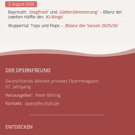
3. August 2026
Bayreuth:
„
Siegfried
“
und
„
Götterdämmerung
“
– Bilanz der
zweiten Hälfte des
„
KI-Rings
“
Wuppertal: Tops und Flops –
„
Bilanz der Saison 2025/26
“
DER OPERNFREUND
Deutschlands ältestes privates
Opernmagazin
57. Jahrgang
Herausgeber
: Peter Bilsing
Kontakt
:
opera@e.mail.de
ENTDECKEN