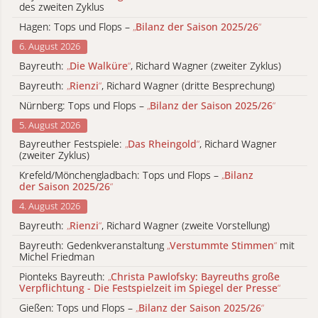
des zweiten Zyklus
Hagen: Tops und Flops –
„
Bilanz der Saison 2025/26
“
6. August 2026
Bayreuth:
„
Die Walküre
“
, Richard Wagner (zweiter Zyklus)
Bayreuth:
„
Rienzi
“
, Richard Wagner (dritte Besprechung)
Nürnberg: Tops und Flops –
„
Bilanz der Saison 2025/26
“
5. August 2026
Bayreuther Festspiele:
„
Das Rheingold
“
, Richard Wagner
(zweiter Zyklus)
Krefeld/Mönchengladbach: Tops und Flops –
„
Bilanz
der Saison 2025/26
“
4. August 2026
Bayreuth:
„
Rienzi
“
, Richard Wagner (zweite Vorstellung)
Bayreuth: Gedenkveranstaltung
„
Verstummte Stimmen
“
mit
Michel Friedman
Pionteks Bayreuth:
„
Christa Pawlofsky: Bayreuths große
Verpflichtung - Die Festspielzeit im Spiegel der Presse
“
Gießen: Tops und Flops –
„
Bilanz der Saison 2025/26
“