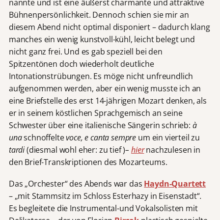
nannte und ist eine äußerst charmante und attraktive
Bühnenpersönlichkeit. Dennoch schien sie mir an
diesem Abend nicht optimal disponiert – dadurch klang
manches ein wenig kunstvoll-kühl, leicht belegt und
nicht ganz frei. Und es gab speziell bei den
Spitzentönen doch wiederholt deutliche
Intonationstrübungen. Es möge nicht unfreundlich
aufgenommen werden, aber ein wenig musste ich an
eine Briefstelle des erst 14-jährigen Mozart denken, als
er in seinem köstlichen Sprachgemisch an seine
Schwester über eine italienische Sängerin schrieb:
à
una
schnoffelte
voce, e canta sempre
um ein vierteil zu
tardi
(diesmal wohl eher: zu tief )
–
hier
nachzulesen in
den Brief-Transkriptionen des Mozarteums.
Das „Orchester“ des Abends war das
Haydn-Quartett
– „mit Stammsitz im Schloss Esterhazy in Eisenstadt“
.
Es begleitete die Instrumental-und Vokalsolisten mit