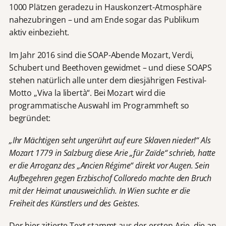
1000 Plätzen geradezu in Hauskonzert-Atmosphäre
nahezubringen – und am Ende sogar das Publikum
aktiv einbezieht.
Im Jahr 2016 sind die SOAP-Abende Mozart, Verdi,
Schubert und Beethoven gewidmet – und diese SOAPS
stehen natürlich alle unter dem diesjährigen Festival-
Motto „Viva la libertà“. Bei Mozart wird die
programmatische Auswahl im Programmheft so
begründet:
„Ihr Mächtigen seht ungerührt auf eure Sklaven nieder!“ Als
Mozart 1779 in Salzburg diese Arie „für Zaïde“ schrieb, hatte
er die Arroganz des „Ancien Régime“ direkt vor Augen. Sein
Aufbegehren gegen Erzbischof Colloredo machte den Bruch
mit der Heimat unausweichlich. In Wien suchte er die
Freiheit des Künstlers und des Geistes.
Der hier zitierte Text stammt aus der ersten Arie, die an