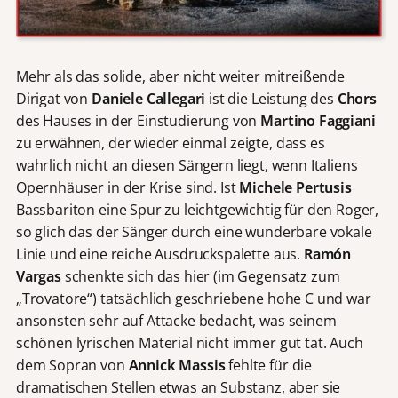
Mehr als das solide, aber nicht weiter mitreißende
Dirigat von
Daniele Callegari
ist die Leistung des
Chors
des Hauses in der Einstudierung von
Martino Faggiani
zu erwähnen, der wieder einmal zeigte, dass es
wahrlich nicht an diesen Sängern liegt, wenn Italiens
Opernhäuser in der Krise sind. Ist
Michele Pertusis
Bassbariton eine Spur zu leichtgewichtig für den Roger,
so glich das der Sänger durch eine wunderbare vokale
Linie und eine reiche Ausdruckspalette aus.
Ram
ó
n
Vargas
schenkte sich das hier (im Gegensatz zum
„Trovatore“) tatsächlich geschriebene hohe C und war
ansonsten sehr auf Attacke bedacht, was seinem
schönen lyrischen Material nicht immer gut tat. Auch
dem Sopran von
Annick Massis
fehlte für die
dramatischen Stellen etwas an Substanz, aber sie