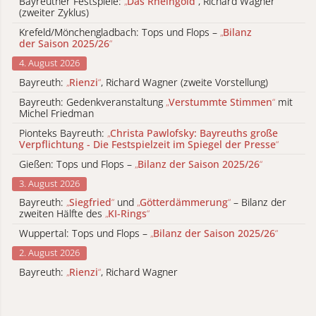
Bayreuther Festspiele:
„
Das Rheingold
“
, Richard Wagner
(zweiter Zyklus)
Krefeld/Mönchengladbach: Tops und Flops –
„
Bilanz
der Saison 2025/26
“
4. August 2026
Bayreuth:
„
Rienzi
“
, Richard Wagner (zweite Vorstellung)
Bayreuth: Gedenkveranstaltung
„
Verstummte Stimmen
“
mit
Michel Friedman
Pionteks Bayreuth:
„
Christa Pawlofsky: Bayreuths große
Verpflichtung - Die Festspielzeit im Spiegel der Presse
“
Gießen: Tops und Flops –
„
Bilanz der Saison 2025/26
“
3. August 2026
Bayreuth:
„
Siegfried
“
und
„
Götterdämmerung
“
– Bilanz der
zweiten Hälfte des
„
KI-Rings
“
Wuppertal: Tops und Flops –
„
Bilanz der Saison 2025/26
“
2. August 2026
Bayreuth:
„
Rienzi
“
, Richard Wagner