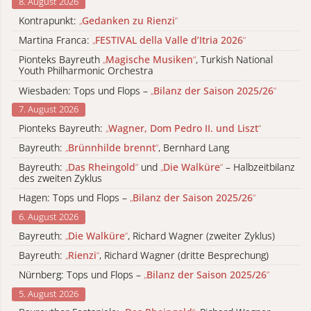
8. August 2026
Kontrapunkt:
„
Gedanken zu Rienzi
“
Martina Franca:
„
FESTIVAL della Valle d’Itria 2026
“
Pionteks Bayreuth
„
Magische Musiken
“
, Turkish National
Youth Philharmonic Orchestra
Wiesbaden: Tops und Flops –
„
Bilanz der Saison 2025/26
“
7. August 2026
Pionteks Bayreuth:
„
Wagner, Dom Pedro II. und Liszt
“
Bayreuth:
„
Brünnhilde brennt
“
, Bernhard Lang
Bayreuth:
„
Das Rheingold
“
und
„
Die Walküre
“
– Halbzeitbilanz
des zweiten Zyklus
Hagen: Tops und Flops –
„
Bilanz der Saison 2025/26
“
6. August 2026
Bayreuth:
„
Die Walküre
“
, Richard Wagner (zweiter Zyklus)
Bayreuth:
„
Rienzi
“
, Richard Wagner (dritte Besprechung)
Nürnberg: Tops und Flops –
„
Bilanz der Saison 2025/26
“
5. August 2026