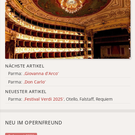
NÄCHSTE ARTIKEL
Parma:
„
Giovanna d’Arco
“
Parma:
„
Don Carlo
“
NEUESTER ARTIKEL
Parma:
„
Festival Verdi 2025
“
, Otello, Falstaff, Requiem
NEU IM OPERNFREUND