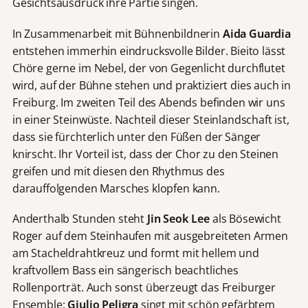
Gesichtsausdruck ihre Partie singen.
In Zusammenarbeit mit Bühnenbildnerin
Aida Guardia
entstehen immerhin eindrucksvolle Bilder. Bieito lässt
Chöre gerne im Nebel, der von Gegenlicht durchflutet
wird, auf der Bühne stehen und praktiziert dies auch in
Freiburg. Im zweiten Teil des Abends befinden wir uns
in einer Steinwüste. Nachteil dieser Steinlandschaft ist,
dass sie fürchterlich unter den Füßen der Sänger
knirscht. Ihr Vorteil ist, dass der Chor zu den Steinen
greifen und mit diesen den Rhythmus des
darauffolgenden Marsches klopfen kann.
Anderthalb Stunden steht
Jin Seok Lee
als Bösewicht
Roger auf dem Steinhaufen mit ausgebreiteten Armen
am Stacheldrahtkreuz und formt mit hellem und
kraftvollem Bass ein sängerisch beachtliches
Rollenporträt. Auch sonst überzeugt das Freiburger
Ensemble:
Giulio Peligra
singt mit schön gefärbtem