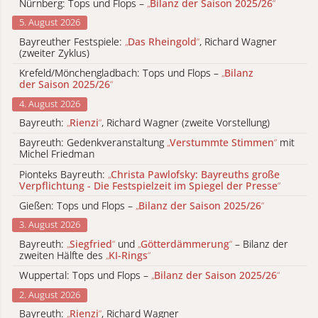
Nürnberg: Tops und Flops –
„
Bilanz der Saison 2025/26
“
5. August 2026
Bayreuther Festspiele:
„
Das Rheingold
“
, Richard Wagner
(zweiter Zyklus)
Krefeld/Mönchengladbach: Tops und Flops –
„
Bilanz
der Saison 2025/26
“
4. August 2026
Bayreuth:
„
Rienzi
“
, Richard Wagner (zweite Vorstellung)
Bayreuth: Gedenkveranstaltung
„
Verstummte Stimmen
“
mit
Michel Friedman
Pionteks Bayreuth:
„
Christa Pawlofsky: Bayreuths große
Verpflichtung - Die Festspielzeit im Spiegel der Presse
“
Gießen: Tops und Flops –
„
Bilanz der Saison 2025/26
“
3. August 2026
Bayreuth:
„
Siegfried
“
und
„
Götterdämmerung
“
– Bilanz der
zweiten Hälfte des
„
KI-Rings
“
Wuppertal: Tops und Flops –
„
Bilanz der Saison 2025/26
“
2. August 2026
Bayreuth:
„
Rienzi
“
, Richard Wagner