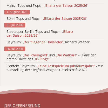
Mainz: Tops und Flops –
„
Bilanz der Saison 2025/26
“
1. August 2026
Bonn: Tops und Flops –
„
Bilanz der Saison 2025/26
“
31. Juli 2026
Staatsoper Berlin: Tops und Flops –
„
Bilanz
der Saison 2025/26
“
Bayreuth:
„
Der fliegende Holländer
“
, Richard Wagner
30. Juli 2026
Bayreuth:
„
Das Rheingold
“
und
„
Die Walküre
“
- Bilanz der
ersten Hälfte des
„
KI-Rings
“
Pionteks Bayreuth:
„
Keine Festspiele im Jubiläumsjahr?
“
- zur
Ausstellung der Siegfried-Wagner-Gesellschaft 2026
DER OPERNFREUND