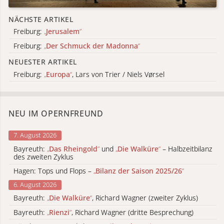
NÄCHSTE ARTIKEL
Freiburg:
„
Jerusalem
“
Freiburg:
„
Der Schmuck der Madonna
“
NEUESTER ARTIKEL
Freiburg:
„
Europa
“
, Lars von Trier / Niels Vørsel
NEU IM OPERNFREUND
7. August 2026
Bayreuth:
„
Das Rheingold
“
und
„
Die Walküre
“
– Halbzeitbilanz
des zweiten Zyklus
Hagen: Tops und Flops –
„
Bilanz der Saison 2025/26
“
6. August 2026
Bayreuth:
„
Die Walküre
“
, Richard Wagner (zweiter Zyklus)
Bayreuth:
„
Rienzi
“
, Richard Wagner (dritte Besprechung)