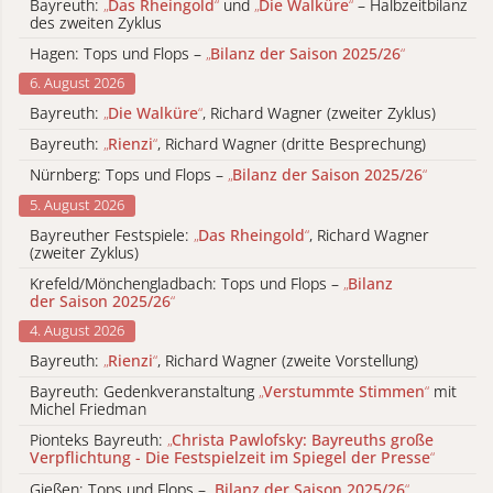
Bayreuth:
„
Das Rheingold
“
und
„
Die Walküre
“
– Halbzeitbilanz
des zweiten Zyklus
Hagen: Tops und Flops –
„
Bilanz der Saison 2025/26
“
6. August 2026
Bayreuth:
„
Die Walküre
“
, Richard Wagner (zweiter Zyklus)
Bayreuth:
„
Rienzi
“
, Richard Wagner (dritte Besprechung)
Nürnberg: Tops und Flops –
„
Bilanz der Saison 2025/26
“
5. August 2026
Bayreuther Festspiele:
„
Das Rheingold
“
, Richard Wagner
(zweiter Zyklus)
Krefeld/Mönchengladbach: Tops und Flops –
„
Bilanz
der Saison 2025/26
“
4. August 2026
Bayreuth:
„
Rienzi
“
, Richard Wagner (zweite Vorstellung)
Bayreuth: Gedenkveranstaltung
„
Verstummte Stimmen
“
mit
Michel Friedman
Pionteks Bayreuth:
„
Christa Pawlofsky: Bayreuths große
Verpflichtung - Die Festspielzeit im Spiegel der Presse
“
Gießen: Tops und Flops –
„
Bilanz der Saison 2025/26
“