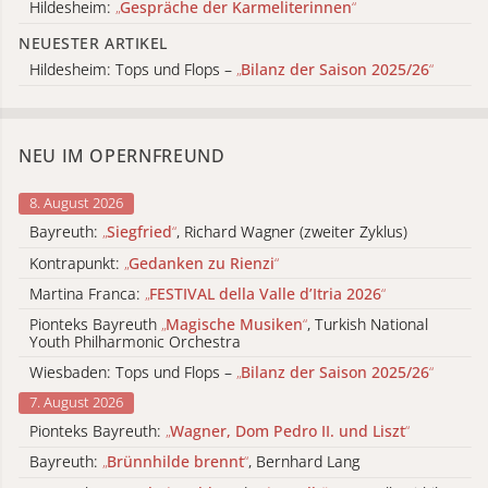
Hildesheim:
„
Gespräche der Karmeliterinnen
“
NEUESTER ARTIKEL
Hildesheim: Tops und Flops –
„
Bilanz der Saison 2025/26
“
NEU IM OPERNFREUND
8. August 2026
Bayreuth:
„
Siegfried
“
, Richard Wagner (zweiter Zyklus)
Kontrapunkt:
„
Gedanken zu Rienzi
“
Martina Franca:
„
FESTIVAL della Valle d’Itria 2026
“
Pionteks Bayreuth
„
Magische Musiken
“
, Turkish National
Youth Philharmonic Orchestra
Wiesbaden: Tops und Flops –
„
Bilanz der Saison 2025/26
“
7. August 2026
Pionteks Bayreuth:
„
Wagner, Dom Pedro II. und Liszt
“
Bayreuth:
„
Brünnhilde brennt
“
, Bernhard Lang