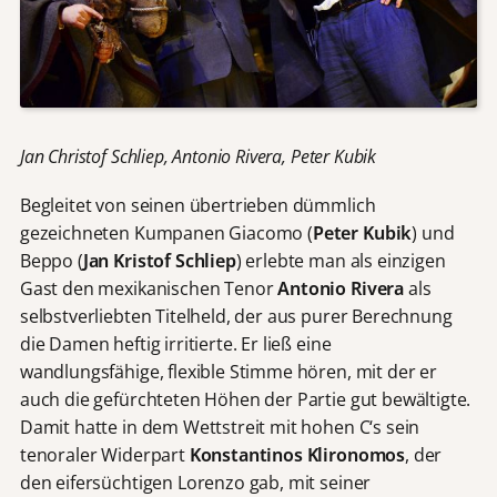
Jan Christof Schliep, Antonio Rivera, Peter Kubik
Begleitet von seinen übertrieben dümmlich
gezeichneten Kumpanen Giacomo
(
Peter Kubik
) und
Beppo
(
Jan Kristof Schliep
) erlebte man als einzigen
Gast den mexikanischen Tenor
Antonio Rivera
als
selbstverliebten Titelheld, der aus purer Berechnung
die Damen heftig irritierte. Er ließ eine
wandlungsfähige, flexible Stimme hören, mit der er
auch die gefürchteten Höhen der Partie gut bewältigte.
Damit hatte in dem Wettstreit mit hohen C‘s sein
tenoraler Widerpart
Konstantinos
Klironomos
,
der
den eifersüchtigen Lorenzo gab, mit seiner