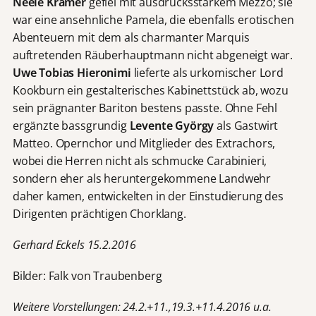
Neele
Kramer
gefiel mit ausdrucksstarkem Mezzo; sie
war eine ansehnliche Pamela, die
ebenfalls erotischen
Abenteuern
mit dem als charmanter Marquis
auftretenden Räuberhauptmann nicht abgeneigt war.
Uwe Tobias Hieronimi
lieferte als urkomischer Lord
Kookburn ein gestalterisches Kabinettstück ab, wozu
sein prägnanter Bariton bestens passte. Ohne Fehl
ergänzte bassgrundig
Levente György
als Gastwirt
Matteo. Opernchor und Mitglieder des Extrachors,
wobei die Herren nicht als schmucke Carabinieri,
sondern eher als heruntergekommene Landwehr
daher kamen, entwickelten in der Einstudierung des
Dirigenten prächtigen Chorklang.
Gerhard Eckels 15.2.2016
Bilder: Falk von Traubenberg
Weitere Vorstellungen: 24.2.+11.,19.3.+11.4.2016 u.a.