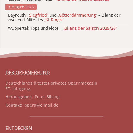
3. August 2026
Bayreuth:
„
Siegfried
“
und
„
Götterdämmerung
“
– Bilanz der
zweiten Hälfte des
„
KI-Rings
“
Wuppertal: Tops und Flops –
„
Bilanz der Saison 2025/26
“
DER OPERNFREUND
Deutschlands ältestes privates
Opernmagazin
57. Jahrgang
Herausgeber
: Peter Bilsing
Kontakt
:
opera@e.mail.de
ENTDECKEN