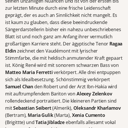
seinen unzähligen Nuancen und ist von der ersten bis
zur letzten Minute durch eine frische Leidenschaft
geprägt, der es auch an Sinnlichkeit nicht mangelt. Es
ist kaum zu glauben, dass diese beeindruckende
Sängerdarstellerin bisher ein nahezu unbeschriebenes
Blatt ist und noch ganz am Anfang ihrer vermutlich
großartigen Karriere steht. Der ägyptische Tenor
Ragaa
Eldin
zeichnet den Vaudémont mit lyrischer
Stimmfarbe, die mit heldisch anmutender Kraft gepaart
ist. König René wird mit sonorem schwarzen Bass von
Matteo Maria Ferretti
verkörpert. Alle drei entpuppen
sich als Idealbesetzung. Schönstimmig verkörpert
Samuel Chan
den Robert und der Arzt Ibn-Hakia wird
mit auftrumpfendem Bariton von
Alexey Zelenkov
rollendeckend portraitiert. Die kleineren Partien sind
mit
Sebastian Seibert
(Almerik),
Oleksandr Kharlamov
(Bertram),
Maria Gulik
(Marta),
Xenia Cumento
(Brigittte) und
Tatia Jibladze
ebenfalls allesamt vokal