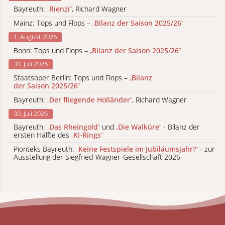
Bayreuth:
„
Rienzi
“
, Richard Wagner
Mainz: Tops und Flops –
„
Bilanz der Saison 2025/26
“
1. August 2026
Bonn: Tops und Flops –
„
Bilanz der Saison 2025/26
“
31. Juli 2026
Staatsoper Berlin: Tops und Flops –
„
Bilanz
der Saison 2025/26
“
Bayreuth:
„
Der fliegende Holländer
“
, Richard Wagner
30. Juli 2026
Bayreuth:
„
Das Rheingold
“
und
„
Die Walküre
“
- Bilanz der
ersten Hälfte des
„
KI-Rings
“
Pionteks Bayreuth:
„
Keine Festspiele im Jubiläumsjahr?
“
- zur
Ausstellung der Siegfried-Wagner-Gesellschaft 2026