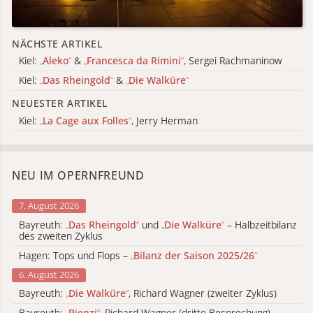
NÄCHSTE ARTIKEL
Kiel:
„
Aleko
“
&
„
Francesca da Rimini
“
, Sergei Rachmaninow
Kiel:
„
Das Rheingold
“
&
„
Die Walküre
“
NEUESTER ARTIKEL
Kiel:
„
La Cage aux Folles
“
, Jerry Herman
NEU IM OPERNFREUND
7. August 2026
Bayreuth:
„
Das Rheingold
“
und
„
Die Walküre
“
– Halbzeitbilanz
des zweiten Zyklus
Hagen: Tops und Flops –
„
Bilanz der Saison 2025/26
“
6. August 2026
Bayreuth:
„
Die Walküre
“
, Richard Wagner (zweiter Zyklus)
Bayreuth:
„
Rienzi
“
, Richard Wagner (dritte Besprechung)