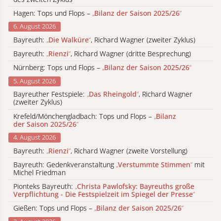
Hagen: Tops und Flops –
„
Bilanz der Saison 2025/26
“
6. August 2026
Bayreuth:
„
Die Walküre
“
, Richard Wagner (zweiter Zyklus)
Bayreuth:
„
Rienzi
“
, Richard Wagner (dritte Besprechung)
Nürnberg: Tops und Flops –
„
Bilanz der Saison 2025/26
“
5. August 2026
Bayreuther Festspiele:
„
Das Rheingold
“
, Richard Wagner
(zweiter Zyklus)
Krefeld/Mönchengladbach: Tops und Flops –
„
Bilanz
der Saison 2025/26
“
4. August 2026
Bayreuth:
„
Rienzi
“
, Richard Wagner (zweite Vorstellung)
Bayreuth: Gedenkveranstaltung
„
Verstummte Stimmen
“
mit
Michel Friedman
Pionteks Bayreuth:
„
Christa Pawlofsky: Bayreuths große
Verpflichtung - Die Festspielzeit im Spiegel der Presse
“
Gießen: Tops und Flops –
„
Bilanz der Saison 2025/26
“