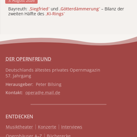
3. August 2026
Bayreuth:
„
Siegfried
“
und
„
Götterdämmerung
“
– Bilanz der
zweiten Hälfte des
„
KI-Rings
“
DER OPERNFREUND
Deutschlands ältestes privates
Opernmagazin
57. Jahrgang
Herausgeber
: Peter Bilsing
Kontakt
:
opera@e.mail.de
ENTDECKEN
Musiktheater
Konzerte
Interviews
Opernhäuser A–Z
Bücherecke