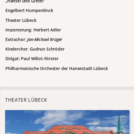
„Hänsel und Gretel“
Engelbert Humperdinck
Theater Lübeck
Inszenierung
:
Herbert Adler
Extrachor
:
Jan-Michael Krüger
Kinderchor
:
Gudrun Schröder
Dirigat:
Paul Willot-Förster
Philharmonische Orchester der Hansestadt Lübeck
THEATER LÜBECK