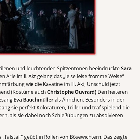
antilenen und leuchtenden Spitzentönen beeindruckte
Sara
en Arie im II. Akt gelang das „leise leise fromme Weise“
färbung wie die Kavatine im III. Akt, Unschuld jetzt
ichend (Kostüme auch
Christophe Ouvrard)
Den heiteren
Gesang
Eva Bauchmüller
als Ännchen. Besonders in der
ang sie perfekt Koloraturen, Triller und traf spielend die
ern, als sie dabei noch Schießübungen zu absolvieren
s „Falstaff“ geübt in Rollen von Bösewichtern. Das zeigte