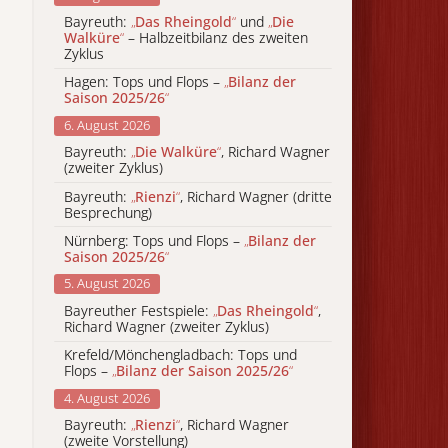
Bayreuth:
„
Das Rheingold
“
und
„
Die
Walküre
“
– Halbzeitbilanz des zweiten
Zyklus
Hagen: Tops und Flops –
„
Bilanz der
Saison 2025/26
“
6. August 2026
Bayreuth:
„
Die Walküre
“
, Richard Wagner
(zweiter Zyklus)
Bayreuth:
„
Rienzi
“
, Richard Wagner (dritte
Besprechung)
Nürnberg: Tops und Flops –
„
Bilanz der
Saison 2025/26
“
5. August 2026
Bayreuther Festspiele:
„
Das Rheingold
“
,
Richard Wagner (zweiter Zyklus)
Krefeld/Mönchengladbach: Tops und
Flops –
„
Bilanz der Saison 2025/26
“
4. August 2026
Bayreuth:
„
Rienzi
“
, Richard Wagner
(zweite Vorstellung)