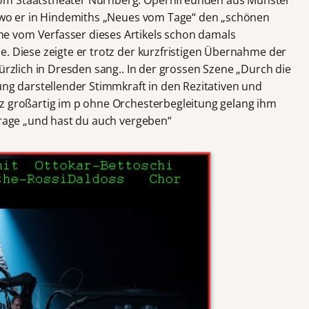
om Staatstheater Nürnberg. Opernfreunden aus Münster
, wo er in Hindemiths „Neues vom Tage“ den „schönen
e vom Verfasser dieses Artikels schon damals
e. Diese zeigte er trotz der kurzfristigen Übernahme der
kürzlich in Dresden sang.. In der grossen Szene „Durch die
ung darstellender Stimmkraft in den Rezitativen und
z großartig im p ohne Orchesterbegleitung gelang ihm
 Frage „und hast du auch vergeben“