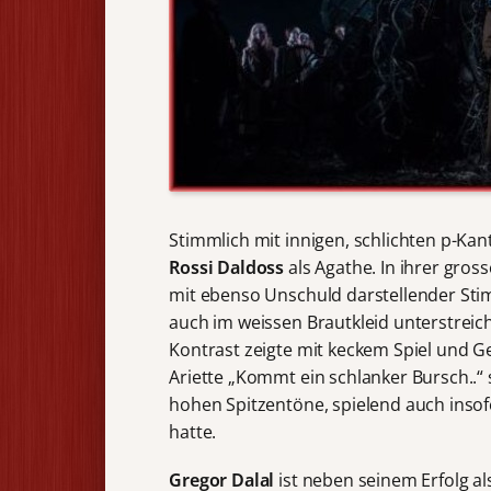
Stimmlich mit innigen, schlichten p-K
Rossi Daldoss
als Agathe. In ihrer gross
mit ebenso Unschuld darstellender Stimm
auch im weissen Brautkleid unterstre
Kontrast zeigte mit keckem Spiel und 
Ariette „Kommt ein schlanker Bursch..“ s
hohen Spitzentöne, spielend auch insof
hatte.
Gregor Dalal
ist neben seinem Erfolg al