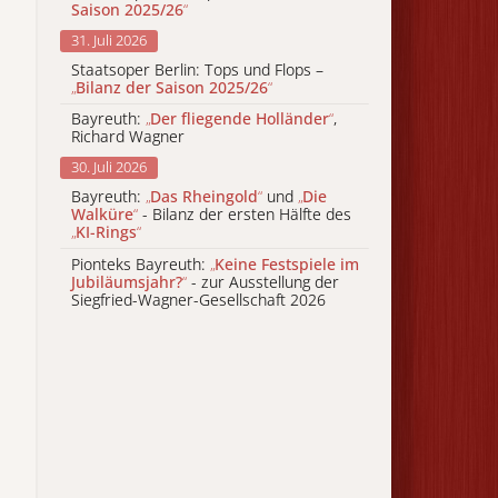
Saison 2025/26
“
31. Juli 2026
Staatsoper Berlin: Tops und Flops –
„
Bilanz der Saison 2025/26
“
Bayreuth:
„
Der fliegende Holländer
“
,
Richard Wagner
30. Juli 2026
Bayreuth:
„
Das Rheingold
“
und
„
Die
Walküre
“
- Bilanz der ersten Hälfte des
„
KI-Rings
“
Pionteks Bayreuth:
„
Keine Festspiele im
Jubiläumsjahr?
“
- zur Ausstellung der
Siegfried-Wagner-Gesellschaft 2026