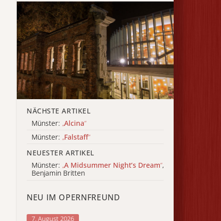
NÄCHSTE ARTIKEL
Münster:
„
Alcina
“
Münster:
„
Falstaff
“
NEUESTER ARTIKEL
Münster:
„
A Midsummer Night’s Dream
“
,
Benjamin Britten
NEU IM OPERNFREUND
7. August 2026