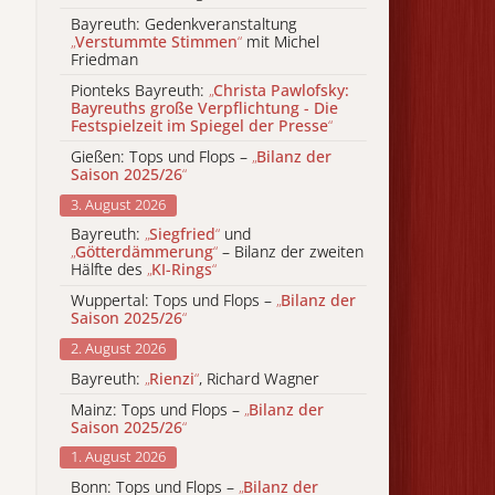
Bayreuth: Gedenkveranstaltung
„
Verstummte Stimmen
“
mit Michel
Friedman
Pionteks Bayreuth:
„
Christa Pawlofsky:
Bayreuths große Verpflichtung - Die
Festspielzeit im Spiegel der Presse
“
Gießen: Tops und Flops –
„
Bilanz der
Saison 2025/26
“
3. August 2026
Bayreuth:
„
Siegfried
“
und
„
Götterdämmerung
“
– Bilanz der zweiten
Hälfte des
„
KI-Rings
“
Wuppertal: Tops und Flops –
„
Bilanz der
Saison 2025/26
“
2. August 2026
Bayreuth:
„
Rienzi
“
, Richard Wagner
Mainz: Tops und Flops –
„
Bilanz der
Saison 2025/26
“
1. August 2026
Bonn: Tops und Flops –
„
Bilanz der