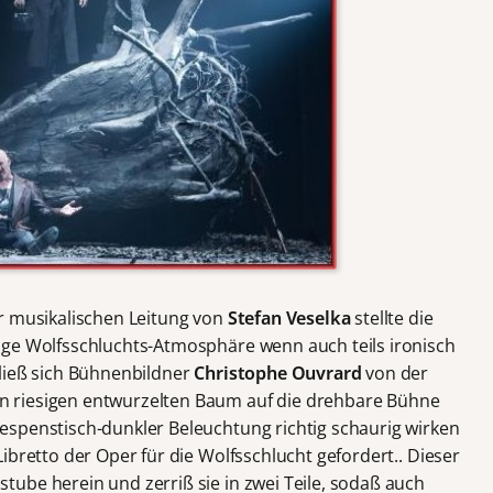
r musikalischen Leitung von
Stefan Veselka
stellte die
ige
Wolfsschluchts-Atmosphäre wenn auch teils ironisch
ließ sich Bühnenbildner
Christophe Ouvrard
von der
n riesigen entwurzelten Baum auf die drehbare Bühne
espenstisch-dunkler Beleuchtung richtig schaurig wirken
ibretto der Oper für die Wolfsschlucht gefordert.. Dieser
ube herein und zerriß sie in zwei Teile, sodaß auch