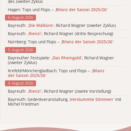
des zweiten Zyklus
Hagen: Tops und Flops –
„
Bilanz der Saison 2025/26
“
6. August 2026
Bayreuth:
„
Die Walküre
“
, Richard Wagner (zweiter Zyklus)
Bayreuth:
„
Rienzi
“
, Richard Wagner (dritte Besprechung)
Nürnberg: Tops und Flops –
„
Bilanz der Saison 2025/26
“
5. August 2026
Bayreuther Festspiele:
„
Das Rheingold
“
, Richard Wagner
(zweiter Zyklus)
Krefeld/Mönchengladbach: Tops und Flops –
„
Bilanz
der Saison 2025/26
“
4. August 2026
Bayreuth:
„
Rienzi
“
, Richard Wagner (zweite Vorstellung)
Bayreuth: Gedenkveranstaltung
„
Verstummte Stimmen
“
mit
Michel Friedman