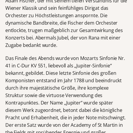
Adam Fischer, der mit seinem tiefen Verständnis für die
Wiener Klassik und sein feinfühliges Dirigat das
Orchester zu Höchstleistungen anspornte. Die
dynamische Bandbreite, die Fischer dem Orchester
entlockte, trugen maßgeblich zur Gesamtwirkung des
Konzerts bei. Abermals Jubel, der von Rana mit einer
Zugabe bedankt wurde.
Das Finale des Abends wurde von Mozarts Sinfonie Nr.
41 in C-Dur KV 551, liebevoll als „Jupiter-Sinfonie“
bekannt, gebildet. Diese letzte Sinfonie des großen
Komponisten entstand im Jahr 1788 und beeindruckt
durch ihre majestätische Größe, ihre komplexe
Struktur sowie die virtuose Verwendung des
Kontrapunktes. Der Name „Jupiter“ wurde später
diesem Werk zugeordnet, betont dabei die königliche
Pracht und Erhabenheit, die in jeder Note mitschwingt.
Der erste Satz wurde von der Academy of St Martin in
the Fields mit sprühender Energie und großer