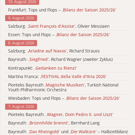
10. August 2026
Frankfurt: Tops und Flops –
„
Bilanz der Saison 2025/26
“
9. August 2026
Salzburg:
„
Saint François d’Assise
“
, Olivier Messiaen
Essen: Tops und Flops –
„
Bilanz der Saison 2025/26
“
8. August 2026
Salzburg:
„
Ariadne auf Naxos
“
, Richard Strauss
Bayreuth:
„
Siegfried
“
, Richard Wagner (zweiter Zyklus)
Kontrapunkt:
„
Gedanken zu Rienzi
“
Martina Franca:
„
FESTIVAL della Valle d’Itria 2026
“
Pionteks Bayreuth
„
Magische Musiken
“
, Turkish National
Youth Philharmonic Orchestra
Wiesbaden: Tops und Flops –
„
Bilanz der Saison 2025/26
“
7. August 2026
Pionteks Bayreuth:
„
Wagner, Dom Pedro II. und Liszt
“
Bayreuth:
„
Brünnhilde brennt
“
, Bernhard Lang
Bayreuth:
„
Das Rheingold
“
und
„
Die Walküre
“
– Halbzeitbilanz