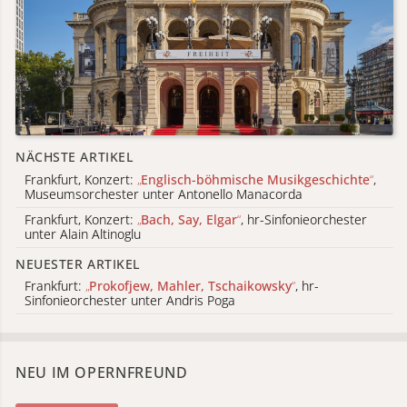
NÄCHSTE ARTIKEL
Frankfurt, Konzert:
„
Englisch-böhmische Musikgeschichte
“
,
Museumsorchester unter Antonello Manacorda
Frankfurt, Konzert:
„
Bach, Say, Elgar
“
, hr-Sinfonieorchester
unter Alain Altinoglu
NEUESTER ARTIKEL
Frankfurt:
„
Prokofjew, Mahler, Tschaikowsky
“
, hr-
Sinfonieorchester unter Andris Poga
NEU IM OPERNFREUND