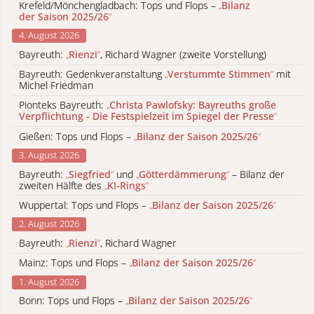
Krefeld/Mönchengladbach: Tops und Flops –
„
Bilanz
der Saison 2025/26
“
4. August 2026
Bayreuth:
„
Rienzi
“
, Richard Wagner (zweite Vorstellung)
Bayreuth: Gedenkveranstaltung
„
Verstummte Stimmen
“
mit
Michel Friedman
Pionteks Bayreuth:
„
Christa Pawlofsky: Bayreuths große
Verpflichtung - Die Festspielzeit im Spiegel der Presse
“
Gießen: Tops und Flops –
„
Bilanz der Saison 2025/26
“
3. August 2026
Bayreuth:
„
Siegfried
“
und
„
Götterdämmerung
“
– Bilanz der
zweiten Hälfte des
„
KI-Rings
“
Wuppertal: Tops und Flops –
„
Bilanz der Saison 2025/26
“
2. August 2026
Bayreuth:
„
Rienzi
“
, Richard Wagner
Mainz: Tops und Flops –
„
Bilanz der Saison 2025/26
“
1. August 2026
Bonn: Tops und Flops –
„
Bilanz der Saison 2025/26
“