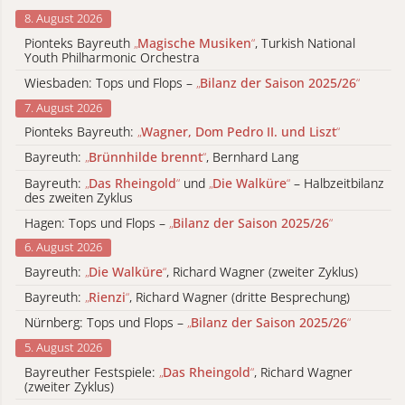
8. August 2026
Pionteks Bayreuth
„
Magische Musiken
“
, Turkish National
Youth Philharmonic Orchestra
Wiesbaden: Tops und Flops –
„
Bilanz der Saison 2025/26
“
7. August 2026
Pionteks Bayreuth:
„
Wagner, Dom Pedro II. und Liszt
“
Bayreuth:
„
Brünnhilde brennt
“
, Bernhard Lang
Bayreuth:
„
Das Rheingold
“
und
„
Die Walküre
“
– Halbzeitbilanz
des zweiten Zyklus
Hagen: Tops und Flops –
„
Bilanz der Saison 2025/26
“
6. August 2026
Bayreuth:
„
Die Walküre
“
, Richard Wagner (zweiter Zyklus)
Bayreuth:
„
Rienzi
“
, Richard Wagner (dritte Besprechung)
Nürnberg: Tops und Flops –
„
Bilanz der Saison 2025/26
“
5. August 2026
Bayreuther Festspiele:
„
Das Rheingold
“
, Richard Wagner
(zweiter Zyklus)