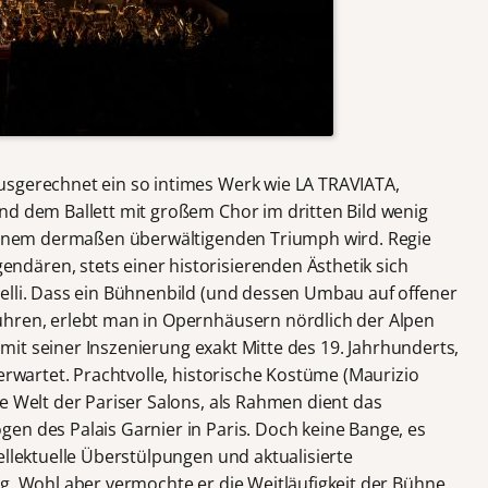
usgerechnet ein so intimes Werk wie LA TRAVIATA,
nd dem Ballett mit großem Chor im dritten Bild wenig
u einem dermaßen überwältigenden Triumph wird. Regie
dären, stets einer historisierenden Ästhetik sich
elli. Dass ein Bühnenbild (und dessen Umbau auf offener
ühren, erlebt man in Opernhäusern nördlich der Alpen
t mit seiner Inszenierung exakt Mitte des 19. Jahrhunderts,
 erwartet. Prachtvolle, historische Kostüme (Maurizio
e Welt der Pariser Salons, als Rahmen dient das
en des Palais Garnier in Paris. Doch keine Bange, es
ellektuelle Überstülpungen und aktualisierte
ng. Wohl aber vermochte er die Weitläufigkeit der Bühne