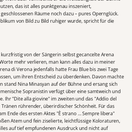
tzen, das ist alles punktgenau inszeniert,
n geschlossenen Räume noch dazu – pures Opernglück.
blikum von Bild zu Bild ruhiger wurde, spricht für die
kurzfristig von der Sängerin selbst gecancelte Arena
e Worte mehr verlieren, man kann alles dazu in meiner
rena di Verona jedenfalls hatte Frau Blue bis zwei Tage
elassen, um ihren Entscheid zu überdenken. Davon machte
n stand Nina Minasyan auf der Bühne und ersang sich
rmenische Sopranistin verfügt über eine samtweich und
 Ihr "Dite alla giovine" im zweiten und das "Addio del
u Tränen rührender, überirdischer Schönheit. Für das
am Ende des ersten Aktes "È strano … Sempre libera"
ßen Atem und fein ziselierte, leichtfüssige Koloraturen,
lles auf tief empfundenen Ausdruck und nicht auf