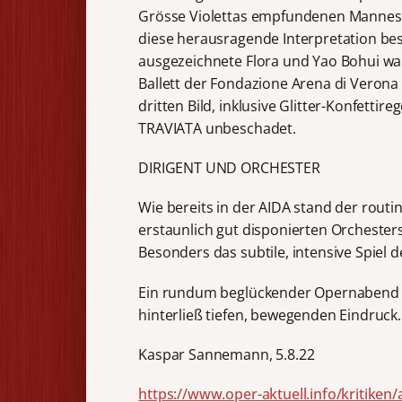
Grösse Violettas empfundenen Mannes p
diese herausragende Interpretation bes
ausgezeichnete Flora und Yao Bohui wa
Ballett der Fondazione Arena di Verona 
dritten Bild, inklusive Glitter-Konfettir
TRAVIATA unbeschadet.
DIRIGENT UND ORCHESTER
Wie bereits in der AIDA stand der rout
erstaunlich gut disponierten Orchesters 
Besonders das subtile, intensive Spiel 
Ein rundum beglückender Opernabend in
hinterließ tiefen, bewegenden Eindruck.
Kaspar Sannemann, 5.8.22
https://www.oper-aktuell.info/kritiken/