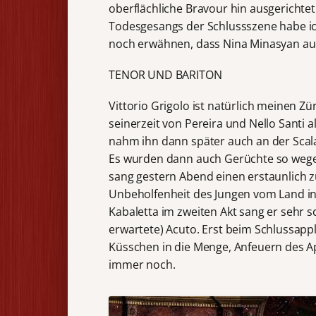
oberflächliche Bravour hin ausgericht
Todesgesangs der Schlussszene habe ich
noch erwähnen, dass Nina Minasyan auc
TENOR UND BARITON
Vittorio Grigolo ist natürlich meinen 
seinerzeit von Pereira und Nello Santi a
nahm ihn dann später auch an der Scala 
Es wurden dann auch Gerüchte so wege
sang gestern Abend einen erstaunlich z
Unbeholfenheit des Jungen vom Land in
Kabaletta im zweiten Akt sang er sehr s
erwartete) Acuto. Erst beim Schlussappl
Küsschen in die Menge, Anfeuern des Ap
immer noch.