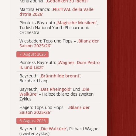
Kontrapunkt:
„
Gedanken zu Rienzi
“
Martina Franca:
„
FESTIVAL della Valle
d’Itria 2026
“
Pionteks Bayreuth
„
Magische Musiken
“
,
Turkish National Youth Philharmonic
Orchestra
Wiesbaden: Tops und Flops –
„
Bilanz der
Saison 2025/26
“
7. August 2026
Pionteks Bayreuth:
„
Wagner, Dom Pedro
II. und Liszt
“
Bayreuth:
„
Brünnhilde brennt
“
,
Bernhard Lang
Bayreuth:
„
Das Rheingold
“
und
„
Die
Walküre
“
– Halbzeitbilanz des zweiten
Zyklus
Hagen: Tops und Flops –
„
Bilanz der
Saison 2025/26
“
6. August 2026
Bayreuth:
„
Die Walküre
“
, Richard Wagner
(zweiter Zyklus)