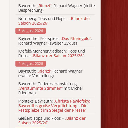
Bayreuth:
„
Rienzi
“
, Richard Wagner (dritte
Besprechung)
Nürnberg: Tops und Flops –
„
Bilanz der
Saison 2025/26
“
5. August 2026
Bayreuther Festspiele:
„
Das Rheingold
“
,
Richard Wagner (zweiter Zyklus)
Krefeld/Mönchengladbach: Tops und
Flops –
„
Bilanz der Saison 2025/26
“
4. August 2026
Bayreuth:
„
Rienzi
“
, Richard Wagner
(zweite Vorstellung)
Bayreuth: Gedenkveranstaltung
„
Verstummte Stimmen
“
mit Michel
Friedman
Pionteks Bayreuth:
„
Christa Pawlofsky:
Bayreuths große Verpflichtung - Die
Festspielzeit im Spiegel der Presse
“
Gießen: Tops und Flops –
„
Bilanz der
Saison 2025/26
“