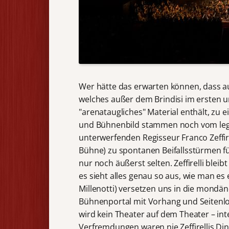
Wer hätte das erwarten können, dass a
welches außer dem Brindisi im ersten u
"arenataugliches" Material enthält, z
und Bühnenbild stammen noch vom legen
unterwerfenden Regisseur Franco Zeffir
Bühne) zu spontanen Beifallsstürmen f
nur noch äußerst selten. Zeffirelli bleib
es sieht alles genau so aus, wie man es
Millenotti) versetzen uns in die mondän
Bühnenportal mit Vorhang und Seitenlog
wird kein Theater auf dem Theater – int
Verfremdungen waren nie Zeffirellis Di