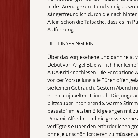
in der Arena gekonnt und sinnig auszunu
sängerfreundlich durch die nach hinte
Allein schon die Tatsache, dass es im Pu
Aufführung.
DIE "EINSPRINGERIN"
Über das vorgesehene und dann relativ 
Debüt von Angel Blue will ich hier kein
AIDA-Kritik nachlesen. Die Fondazione A
vor der Vorstellung alle Türen offen g
sie keinen Gebrauch. Gestern Abend nu
einen umjubelten Triumph. Die junge a
blitzsauber intonierende, warme Stimme.
passato" im letzten Bild gelangen mit z
"Amami, Alfredo" und die grosse Szene 
verfügte sie über den erforderlichen gro
ohne je unschön forcieren zu müssen, a