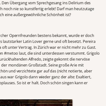
et. Den Übergang vom Sprechgesang ins Delirium des
 noch nie so kunstfertig erlebt! Darf man heutzutage
h eine außergewöhnliche Schönheit ist?
Zürcher Opernfreunden bestens bekannt, wurde er doch
ls lautstarker Latin Lover gerne und oft besetzt. Pereira
oft unter Vertrag. In Zürich war er nicht mehr zu Gast.
n #metoo laut, die sind unterdessen verstummt. Grigolo
urückhaltenden Alfredo, zeigte gekonnt die nervöse
 der mondänen Großstadt. Seine große Arie mit
chön und verzichtete gar auf das (nicht notierte, aber
aus war Grigolo dann wieder ganz der alte: Exaltiert,
plauses. So ist er halt. Doch schön singen kann er