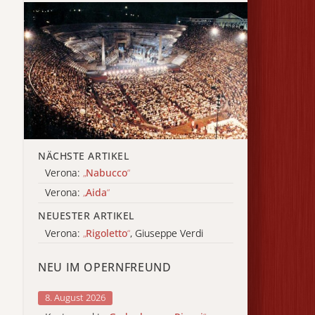
NÄCHSTE ARTIKEL
Verona:
„
Nabucco
“
Verona:
„
Aida
“
NEUESTER ARTIKEL
Verona:
„
Rigoletto
“
, Giuseppe Verdi
NEU IM OPERNFREUND
8. August 2026