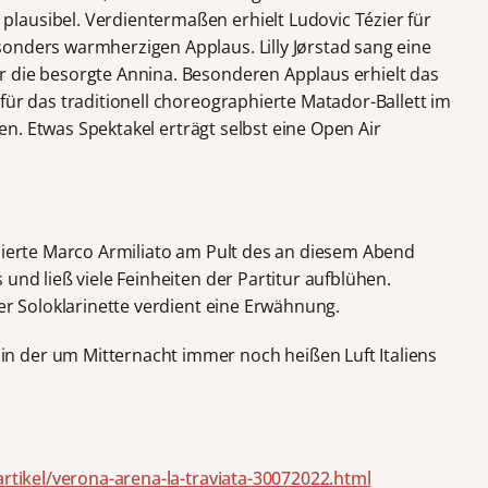
lausibel. Verdientermaßen erhielt Ludovic Tézier für
onders warmherzigen Applaus. Lilly Jørstad sang eine
r die besorgte Annina. Besonderen Applaus erhielt das
für das traditionell choreographierte Matador-Ballett im
egen. Etwas Spektakel erträgt selbst eine Open Air
inierte Marco Armiliato am Pult des an diesem Abend
und ließ viele Feinheiten der Partitur aufblühen.
der Soloklarinette verdient eine Erwähnung.
 der um Mitternacht immer noch heißen Luft Italiens
artikel/verona-arena-la-traviata-30072022.html