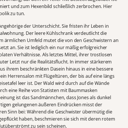
hmiert und zum Hexenbild schließlich zerbrochen. Hier
olik zu tun.
ngehörige der Unterschicht. Sie fristen ihr Leben in
ialwohnung. Der leere Kühlschrank verdeutlicht die
sem ärmlichen Umfeld mutet die von den Geschwistern an
tzt an. Sie ist lediglich ein nur mäßig erfolgreicher
ten Verhältnisse. Als letztes Mittel, ihrer trostlosen
uter Letzt nur die Realitätsflucht. In immer stärkerem
us ihrem beschränkten Dasein hinaus in eine bessere
 ein Herrensalon mit Flügeltüren, der bis auf eine längs
setafel leer ist. Der Wald wird durch auf die Wände
rch eine Reihe von Statisten mit Baummasken
cheinung ist das Sandmännchen, dass Jones als dunkel
artigen gelungenen äußeren Eindrücken misst der
eren Sinn bei: Während die Geschwister übermütig die
 gepflückt haben, beschmieren sie sich mit deren rotem
blutüberströmt zu sein scheinen.