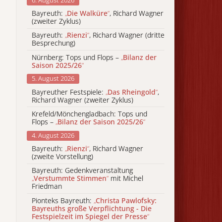
Bayreuth:
„
Die Walküre
“
, Richard Wagner
(zweiter Zyklus)
Bayreuth:
„
Rienzi
“
, Richard Wagner (dritte
Besprechung)
Nürnberg: Tops und Flops –
„
Bilanz der
Saison 2025/26
“
5. August 2026
Bayreuther Festspiele:
„
Das Rheingold
“
,
Richard Wagner (zweiter Zyklus)
Krefeld/Mönchengladbach: Tops und
Flops –
„
Bilanz der Saison 2025/26
“
4. August 2026
Bayreuth:
„
Rienzi
“
, Richard Wagner
(zweite Vorstellung)
Bayreuth: Gedenkveranstaltung
„
Verstummte Stimmen
“
mit Michel
Friedman
Pionteks Bayreuth:
„
Christa Pawlofsky:
Bayreuths große Verpflichtung - Die
Festspielzeit im Spiegel der Presse
“