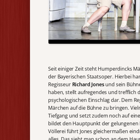
Seit einiger Zeit steht Humperdincks 
der Bayerischen Staatsoper. Hierbei ha
Regisseur
Richard Jones
und sein Bühn
haben, stellt aufregendes und trefflic
psychologischen Einschlag dar. Dem Reg
Märchen auf die Bühne zu bringen. Vie
Tiefgang und setzt zudem noch auf ein
bildet den Hauptpunkt der gelungenen
Völlerei führt Jones gleichermaßen ein
alles. Das sieht man schon an dem Haupt