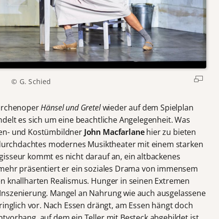
© G. Schied
Märchenoper
Hänsel und Gretel
wieder auf dem Spielplan
ndelt es sich um eine beachtliche Angelegenheit. Was
en- und Kostümbildner
John Macfarlane
hier zu bieten
h durchdachtes modernes Musiktheater mit einem starken
isseur kommt es nicht darauf an, ein altbackenes
lmehr präsentiert er ein soziales Drama von immensem
en knallharten Realismus. Hunger in seinen Extremen
 Inszenierung. Mangel an Nahrung wie auch ausgelassene
dringlich vor. Nach Essen drängt, am Essen hängt doch
vorhang, auf dem ein Teller mit Besteck abgebildet ist.