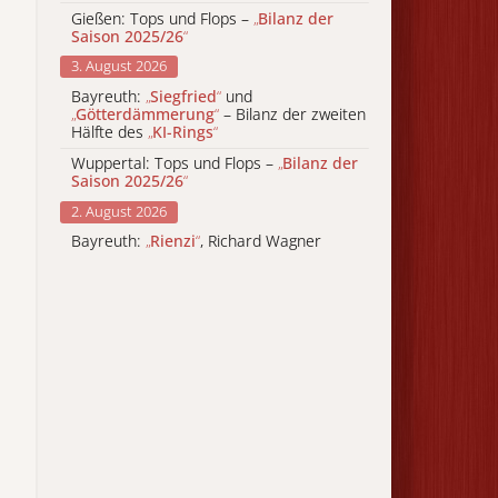
Gießen: Tops und Flops –
„
Bilanz der
Saison 2025/26
“
3. August 2026
Bayreuth:
„
Siegfried
“
und
„
Götterdämmerung
“
– Bilanz der zweiten
Hälfte des
„
KI-Rings
“
Wuppertal: Tops und Flops –
„
Bilanz der
Saison 2025/26
“
2. August 2026
Bayreuth:
„
Rienzi
“
, Richard Wagner