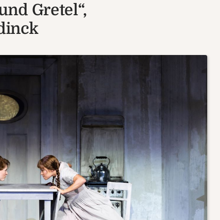
nd Gretel“,
dinck