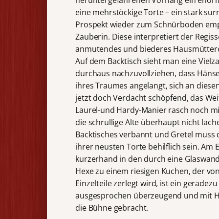
heruntergefahrenen Vorhang ein enorme
eine mehrstöckige Torte – ein stark surr
Prospekt wieder zum Schnürboden empor
Zauberin. Diese interpretiert der Regiss
anmutendes und biederes Hausmütterche
Auf dem Backtisch sieht man eine Vielza
durchaus nachzuvollziehen, dass Hänse
ihres Traumes angelangt, sich an diesen
jetzt doch Verdacht schöpfend, das Weit
Laurel-und Hardy-Manier rasch noch mi
die schrullige Alte überhaupt nicht lac
Backtisches verbannt und Gretel muss 
ihrer neusten Torte behilflich sein. Am
kurzerhand in den durch eine Glaswand
Hexe zu einem riesigen Kuchen, der vo
Einzelteile zerlegt wird, ist ein geradez
ausgesprochen überzeugend und mit Hi
die Bühne gebracht.