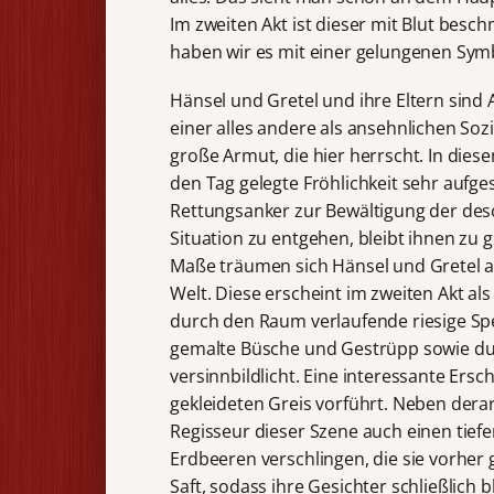
Im zweiten Akt ist dieser mit Blut besc
haben wir es mit einer gelungenen Symb
Hänsel und Gretel und ihre Eltern sind A
einer alles andere als ansehnlichen Soz
große Armut, die hier herrscht. In die
den Tag gelegte Fröhlichkeit sehr aufgese
Rettungsanker zur Bewältigung der desola
Situation zu entgehen, bleibt ihnen zu g
Maße träumen sich Hänsel und Gretel a
Welt. Diese erscheint im zweiten Akt als
durch den Raum verlaufende riesige Spei
gemalte Büsche und Gestrüpp sowie du
versinnbildlicht. Eine interessante Ers
gekleideten Greis vorführt. Neben der
Regisseur dieser Szene auch einen tief
Erdbeeren verschlingen, die sie vorher
Saft, sodass ihre Gesichter schließlich 