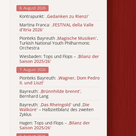
8. August 2026
Kontrapunkt:
„
Gedanken zu Rienzi
“
Martina Franca:
„
FESTIVAL della Valle
d’Itria 2026
“
Pionteks Bayreuth
„
Magische Musiken
“
,
Turkish National Youth Philharmonic
Orchestra
Wiesbaden: Tops und Flops –
„
Bilanz der
Saison 2025/26
“
7. August 2026
Pionteks Bayreuth:
„
Wagner, Dom Pedro
II. und Liszt
“
Bayreuth:
„
Brünnhilde brennt
“
,
Bernhard Lang
Bayreuth:
„
Das Rheingold
“
und
„
Die
Walküre
“
– Halbzeitbilanz des zweiten
Zyklus
Hagen: Tops und Flops –
„
Bilanz der
Saison 2025/26
“
6. August 2026