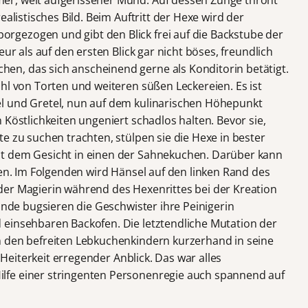
r, weit aufgerissener Mund. Auf dessen Zunge thront
ealistisches Bild. Beim Auftritt der Hexe wird der
gezogen und gibt den Blick frei auf die Backstube der
eur als auf den ersten Blick gar nicht böses, freundlich
n, das sich anscheinend gerne als Konditorin betätigt.
hl von Torten und weiteren süßen Leckereien. Es ist
l und Gretel, nun auf dem kulinarischen Höhepunkt
 Köstlichkeiten ungeniert schadlos halten. Bevor sie,
e zu suchen trachten, stülpen sie die Hexe in bester
t dem Gesicht in einen der Sahnekuchen. Darüber kann
hen. Im Folgenden wird Hänsel auf den linken Rand des
der Magierin während des Hexenrittes bei der Kreation
 Ende bugsieren die Geschwister ihre Peinigerin
 einsehbaren Backofen. Die letztendliche Mutation der
n den befreiten Lebkuchenkindern kurzerhand in seine
u Heiterkeit erregender Anblick. Das war alles
lfe einer stringenten Personenregie auch spannend auf