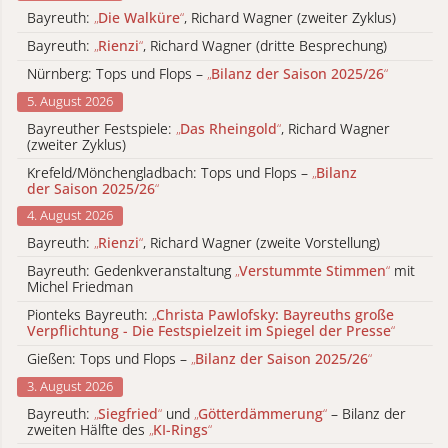
Bayreuth:
„
Die Walküre
“
, Richard Wagner (zweiter Zyklus)
Bayreuth:
„
Rienzi
“
, Richard Wagner (dritte Besprechung)
Nürnberg: Tops und Flops –
„
Bilanz der Saison 2025/26
“
5. August 2026
Bayreuther Festspiele:
„
Das Rheingold
“
, Richard Wagner
(zweiter Zyklus)
Krefeld/Mönchengladbach: Tops und Flops –
„
Bilanz
der Saison 2025/26
“
4. August 2026
Bayreuth:
„
Rienzi
“
, Richard Wagner (zweite Vorstellung)
Bayreuth: Gedenkveranstaltung
„
Verstummte Stimmen
“
mit
Michel Friedman
Pionteks Bayreuth:
„
Christa Pawlofsky: Bayreuths große
Verpflichtung - Die Festspielzeit im Spiegel der Presse
“
Gießen: Tops und Flops –
„
Bilanz der Saison 2025/26
“
3. August 2026
Bayreuth:
„
Siegfried
“
und
„
Götterdämmerung
“
– Bilanz der
zweiten Hälfte des
„
KI-Rings
“