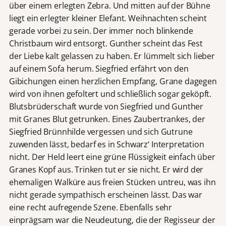
über einem erlegten Zebra. Und mitten auf der Bühne
liegt ein erlegter kleiner Elefant. Weihnachten scheint
gerade vorbei zu sein. Der immer noch blinkende
Christbaum wird entsorgt. Gunther scheint das Fest
der Liebe kalt gelassen zu haben. Er lümmelt sich lieber
auf einem Sofa herum. Siegfried erfährt von den
Gibichungen einen herzlichen Empfang, Grane dagegen
wird von ihnen gefoltert und schließlich sogar geköpft.
Blutsbrüderschaft wurde von Siegfried und Gunther
mit Granes Blut getrunken. Eines Zaubertrankes, der
Siegfried Brünnhilde vergessen und sich Gutrune
zuwenden lässt, bedarf es in Schwarz‘ Interpretation
nicht. Der Held leert eine grüne Flüssigkeit einfach über
Granes Kopf aus. Trinken tut er sie nicht. Er wird der
ehemaligen Walküre aus freien Stücken untreu, was ihn
nicht gerade sympathisch erscheinen lässt. Das war
eine recht aufregende Szene. Ebenfalls sehr
einprägsam war die Neudeutung, die der Regisseur der