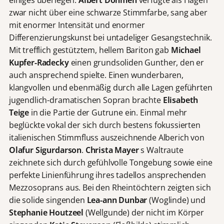
einiges überlegen.
Albert Dohmen
verfügte als Hagen
zwar nicht über eine schwarze Stimmfarbe, sang aber
mit enormer Intensität und enormer
Differenzierungskunst bei untadeliger Gesangstechnik.
Mit trefflich gestütztem, hellem Bariton gab
Michael
Kupfer-Radecky
einen grundsoliden Gunther, den er
auch ansprechend spielte. Einen wunderbaren,
klangvollen und ebenmäßig durch alle Lagen geführten
jugendlich-dramatischen Sopran brachte
Elisabeth
Teige
in die Partie der Gutrune ein. Einmal mehr
beglückte vokal der sich durch bestens fokussierten
italienischen Stimmfluss auszeichnende Alberich von
Olafur Sigurdarson
.
Christa Mayer
s Waltraute
zeichnete sich durch gefühlvolle Tongebung sowie eine
perfekte Linienführung ihres tadellos ansprechenden
Mezzosoprans aus. Bei den Rheintöchtern zeigten sich
die solide singenden
Lea-ann Dunbar
(Woglinde) und
Stephanie Houtzeel
(Wellgunde) der nicht im Körper