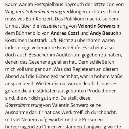
Kaum war im Festspielhaus Bayreuth der letzte Ton von
Wagners
Götterdämmerung
verklungen, erhob sich ein
massives Buh-Konzert. Das Publikum machte seinem
Unmut über die Inszenierung von
Valentin Schwarz
in
dem Bühnenbild von
Andrea Cozzi
und
Andy Besuch
s
Kostümen lautstark Luft. Nicht zu überhören waren
indes einige vehemente Bravo-Rufe. Es scheint also
doch auch Besucher im Auditorium gegeben zu haben,
denen das Gesehene gefallen hat. Dem schließe ich
mich voll und ganz an. Was das Regieteam an diesem
Abend auf die Bühne gebracht hat, war in hohem Maße
ansprechend. Wieder einmal wurde deutlich, dass es
gerade die am stärksten ausgebuhten Produktionen
sind, die wirklich gut sind. Da stellt diese
Götterdämmerung
von Valentin Schwarz keine
Ausnahme dar. Er hat das Werk trefflich durchdacht,
mit viel Neuem aufgewartet und die Personen
hervorragend zu führen verstanden. Langweilig wurde