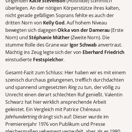
singenden
Katie Stevenson
(Floßhilde) stimmlich
überlegen. An der nötigen Körperstütze ihres kalten,
nicht gerade gefälligen Soprans fehlte es auch der
dritten Norn von
Kelly God
. Auf hohem Niveau
bewegten sich dagegen
Okka von der Damerau
(Erste
Norn) und
Stéphanie Müther
(Zweite Norn). Die
stumme Rolle des Grane war
Igor Schwab
anvertraut.
Mächtig ins Zeug legte sich der von
Eberhard Friedrich
einstudierte
Festspielchor
.
Gesamt-Fazit zum Schluss: Hier haben wir es mit einem
szenisch durchaus gelungenen, trefflich durchdachten
und spannend umgesetzten
Ring
zu tun, der völlig zu
Unrecht einen derart schlechten Ruf genießt. Valentin
Schwarz hat hier wirklich ansprechende Arbeit
geleistet. Ein Vergleich mit Patrice Chéreaus
Jahrhundertring
drängt sich auf: Dieser wurde im
Premierenjahr 1976 von Publikum und Presse
gleichermaßen vehement verteufelt, aber als er 1980