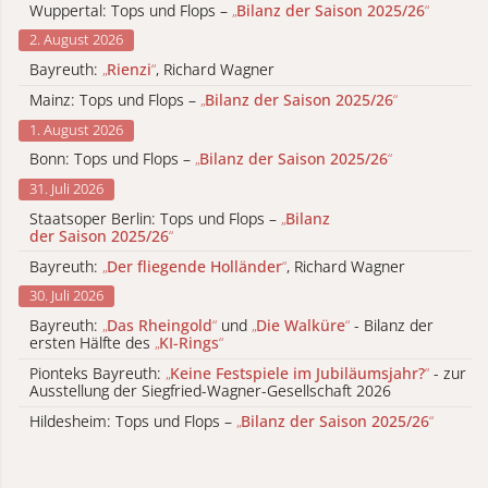
Wuppertal: Tops und Flops –
„
Bilanz der Saison 2025/26
“
2. August 2026
Bayreuth:
„
Rienzi
“
, Richard Wagner
Mainz: Tops und Flops –
„
Bilanz der Saison 2025/26
“
1. August 2026
Bonn: Tops und Flops –
„
Bilanz der Saison 2025/26
“
31. Juli 2026
Staatsoper Berlin: Tops und Flops –
„
Bilanz
der Saison 2025/26
“
Bayreuth:
„
Der fliegende Holländer
“
, Richard Wagner
30. Juli 2026
Bayreuth:
„
Das Rheingold
“
und
„
Die Walküre
“
- Bilanz der
ersten Hälfte des
„
KI-Rings
“
Pionteks Bayreuth:
„
Keine Festspiele im Jubiläumsjahr?
“
- zur
Ausstellung der Siegfried-Wagner-Gesellschaft 2026
Hildesheim: Tops und Flops –
„
Bilanz der Saison 2025/26
“