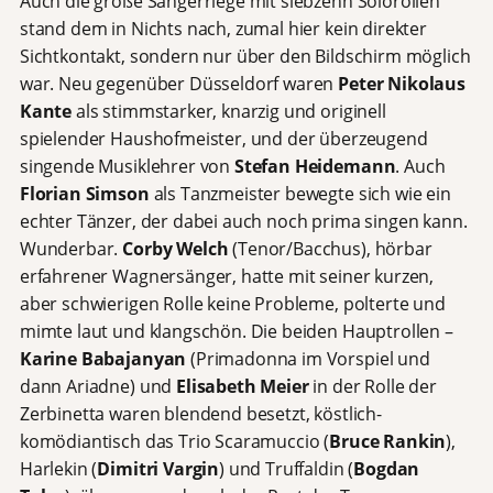
Auch die große Sängerriege mit siebzehn Solorollen
stand dem in Nichts nach, zumal hier kein direkter
Sichtkontakt, sondern nur über den Bildschirm möglich
war. Neu gegenüber Düsseldorf waren
Peter Nikolaus
Kante
als stimmstarker, knarzig und originell
spielender Haushofmeister, und der überzeugend
singende Musiklehrer von
Stefan Heidemann
. Auch
Florian Simson
als Tanzmeister bewegte sich wie ein
echter Tänzer, der dabei auch noch prima singen kann.
Wunderbar.
Corby Welch
(Tenor/Bacchus), hörbar
erfahrener Wagnersänger, hatte mit seiner kurzen,
aber schwierigen Rolle keine Probleme, polterte und
mimte laut und klangschön. Die beiden Hauptrollen –
Karine Babajanyan
(Primadonna im Vorspiel und
dann Ariadne) und
Elisabeth Meier
in der Rolle der
Zerbinetta waren blendend besetzt, köstlich-
komödiantisch das Trio Scaramuccio (
Bruce Rankin
),
Harlekin (
Dimitri Vargin
) und Truffaldin (
Bogdan