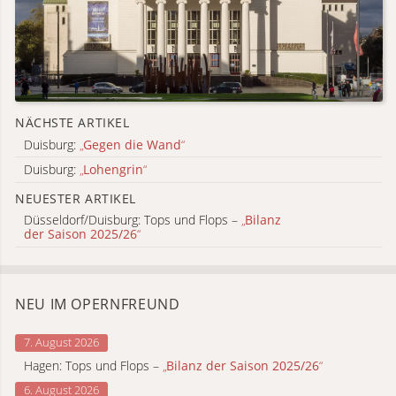
NÄCHSTE ARTIKEL
Duisburg:
„
Gegen die Wand
“
Duisburg:
„
Lohengrin
“
NEUESTER ARTIKEL
Düsseldorf/Duisburg: Tops und Flops –
„
Bilanz
der Saison 2025/26
“
NEU IM OPERNFREUND
7. August 2026
Hagen: Tops und Flops –
„
Bilanz der Saison 2025/26
“
6. August 2026