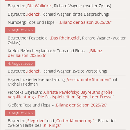
Bayreuth:
„
Die Walküre
“
, Richard Wagner (zweiter Zyklus)
Bayreuth:
„
Rienzi
“
, Richard Wagner (dritte Besprechung)
Nürnberg: Tops und Flops –
„
Bilanz der Saison 2025/26
“
5. August 2026
Bayreuther Festspiele:
„
Das Rheingold
“
, Richard Wagner (zweiter
Zyklus)
Krefeld/Mönchengladbach: Tops und Flops –
„
Bilanz
der Saison 2025/26
“
4. August 2026
Bayreuth:
„
Rienzi
“
, Richard Wagner (zweite Vorstellung)
Bayreuth: Gedenkveranstaltung
„
Verstummte Stimmen
“
mit
Michel Friedman
Pionteks Bayreuth:
„
Christa Pawlofsky: Bayreuths große
Verpflichtung - Die Festspielzeit im Spiegel der Presse
“
Gießen: Tops und Flops –
„
Bilanz der Saison 2025/26
“
3. August 2026
Bayreuth:
„
Siegfried
“
und
„
Götterdämmerung
“
– Bilanz der
zweiten Hälfte des
„
KI-Rings
“