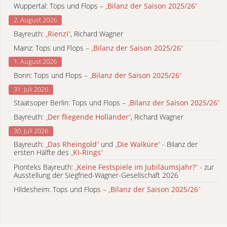
Wuppertal: Tops und Flops –
„
Bilanz der Saison 2025/26
“
2. August 2026
Bayreuth:
„
Rienzi
“
, Richard Wagner
Mainz: Tops und Flops –
„
Bilanz der Saison 2025/26
“
1. August 2026
Bonn: Tops und Flops –
„
Bilanz der Saison 2025/26
“
31. Juli 2026
Staatsoper Berlin: Tops und Flops –
„
Bilanz der Saison 2025/26
“
Bayreuth:
„
Der fliegende Holländer
“
, Richard Wagner
30. Juli 2026
Bayreuth:
„
Das Rheingold
“
und
„
Die Walküre
“
- Bilanz der
ersten Hälfte des
„
KI-Rings
“
Pionteks Bayreuth:
„
Keine Festspiele im Jubiläumsjahr?
“
- zur
Ausstellung der Siegfried-Wagner-Gesellschaft 2026
Hildesheim: Tops und Flops –
„
Bilanz der Saison 2025/26
“