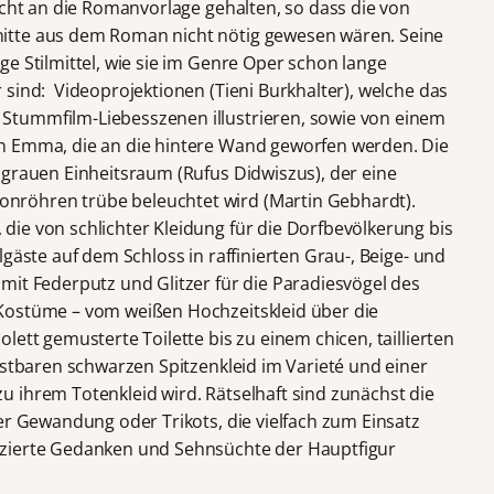
icht an die Romanvorlage gehalten, so dass die von
itte aus dem Roman nicht nötig gewesen wären. Seine
e Stilmittel, wie sie im Genre Oper schon lange
sind: Videoprojektionen (Tieni Burkhalter), welche das
tummfilm-Liebesszenen illustrieren, sowie von einem
n Emma, die an die hintere Wand geworfen werden. Die
 grauen Einheitsraum (Rufus Didwiszus), der eine
röhren trübe beleuchtet wird (Martin Gebhardt).
ie von schlichter Kleidung für die Dorfbevölkerung bis
lgäste auf dem Schloss in raffinierten Grau-, Beige- und
mit Federputz und Glitzer für die Paradiesvögel des
Kostüme – vom weißen Hochzeitskleid über die
lett gemusterte Toilette bis zu einem chicen, taillierten
ostbaren schwarzen Spitzenkleid im Varieté und einer
 ihrem Totenkleid wird. Rätselhaft sind zunächst die
er Gewandung oder Trikots, die vielfach zum Einsatz
izierte Gedanken und Sehnsüchte der Hauptfigur