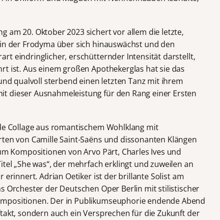
 am 20. Oktober 2023 sichert vor allem die letzte,
, in der Frodyma über sich hinauswächst und den
t eindringlicher, erschütternder Intensität darstellt,
rt ist. Aus einem großen Apothekerglas hat sie das
 und qualvoll sterbend einen letzten Tanz mit ihrem
t dieser Ausnahmeleistung für den Rang einer Ersten
nde Collage aus romantischem Wohlklang mit
rten von Camille Saint-Saëns und dissonanten Klängen
t um Kompositionen von Arvo Pärt, Charles Ives und
itel „She was“, der mehrfach erklingt und zuweilen an
 erinnert. Adrian Oetiker ist der brillante Solist am
s Orchester der Deutschen Oper Berlin mit stilistischer
ompositionen. Der in Publikumseuphorie endende Abend
takt, sondern auch ein Versprechen für die Zukunft der