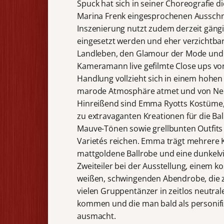
Spuck hat sich in seiner Choreografie d
Marina Frenk eingesprochenen Ausschn
Inszenierung nutzt zudem derzeit gängig
eingesetzt werden und eher verzichtbar 
Landleben, den Glamour der Mode und S
Kameramann live gefilmte Close ups vo
Handlung vollzieht sich in einem hohen
marode Atmosphäre atmet und von Neon
Hinreißend sind Emma Ryotts Kostüme, d
zu extravaganten Kreationen für die Bal
Mauve-Tönen sowie grellbunten Outfits 
Varietés reichen. Emma trägt mehrere 
mattgoldene Ballrobe und eine dunkelvio
Zweiteiler bei der Ausstellung, einem k
weißen, schwingenden Abendrobe, die zu
vielen Gruppentänzer in zeitlos neutral
kommen und die man bald als personif
ausmacht.