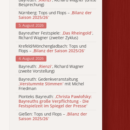
Besprechung)
Nürnberg: Tops und Flops –
„
Bilanz der
Saison 2025/26
“
5. August 2026
Bayreuther Festspiele:
„
Das Rheingold
“
,
Richard Wagner (zweiter Zyklus)
Krefeld/Mönchengladbach: Tops und
Flops –
„
Bilanz der Saison 2025/26
“
4. August 2026
Bayreuth:
„
Rienzi
“
, Richard Wagner
(zweite Vorstellung)
Bayreuth: Gedenkveranstaltung
„
Verstummte Stimmen
“
mit Michel
Friedman
Pionteks Bayreuth:
„
Christa Pawlofsky:
Bayreuths große Verpflichtung - Die
Festspielzeit im Spiegel der Presse
“
Gießen: Tops und Flops –
„
Bilanz der
Saison 2025/26
“