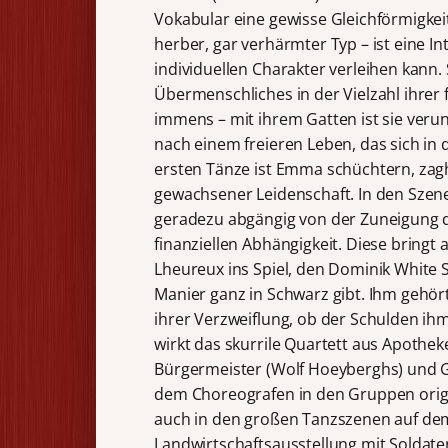
Vokabular eine gewisse Gleichförmigkei
herber, gar verhärmter Typ – ist eine I
individuellen Charakter verleihen kann. 
Übermenschliches in der Vielzahl ihrer
immens – mit ihrem Gatten ist sie verun
nach einem freieren Leben, das sich in
ersten Tänze ist Emma schüchtern, zagha
gewachsener Leidenschaft. In den Sze
geradezu abgängig von der Zuneigung d
finanziellen Abhängigkeit. Diese bringt
Lheureux ins Spiel, den Dominik White S
Manier ganz in Schwarz gibt. Ihm gehört
ihrer Verzweiflung, ob der Schulden ih
wirkt das skurrile Quartett aus Apothe
Bürgermeister (Wolf Hoeyberghs) und G
dem Choreografen in den Gruppen origin
auch in den großen Tanzszenen auf dem 
Landwirtschaftsausstellung mit Solda