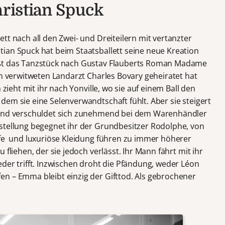
hristian Spuck
tt nach all den Zwei- und Dreiteilern mit vertanzter
ian Spuck hat beim Staatsballett seine neue Kreation
ißt das Tanzstück nach Gustav Flauberts Roman Madame
en verwitweten Landarzt Charles Bovary geheiratet hat
 zieht mit ihr nach Yonville, wo sie auf einem Ball den
em sie eine Selenverwandtschaft fühlt. Aber sie steigert
 und verschuldet sich zunehmend bei dem Warenhändler
stellung begegnet ihr der Grundbesitzer Rodolphe, von
ufe und luxuriöse Kleidung führen zu immer höherer
 fliehen, der sie jedoch verlässt. Ihr Mann fährt mit ihr
der trifft. Inzwischen droht die Pfändung, weder Léon
n – Emma bleibt einzig der Gifttod. Als gebrochener