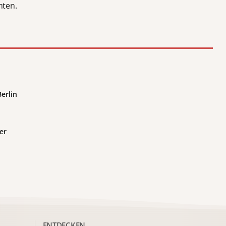
nten.
Berlin
er
ENTDECKEN