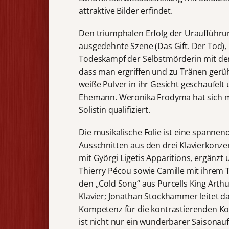
attraktive Bilder erfindet.
Den triumphalen Erfolg der Uraufführung
ausgedehnte Szene (Das Gift. Der Tod)
Todeskampf der Selbstmörderin mit derar
dass man ergriffen und zu Tränen gerüh
weiße Pulver in ihr Gesicht geschaufelt
Ehemann. Weronika Frodyma hat sich mi
Solistin qualifiziert.
Die musikalische Folie ist eine spanne
Ausschnitten aus den drei Klavierkonze
mit Györgi Ligetis Apparitions, ergänz
Thierry Pécou sowie Camille mit ihrem T
den „Cold Song“ aus Purcells King Arthur
Klavier; Jonathan Stockhammer leitet da
Kompetenz für die kontrastierenden K
ist nicht nur ein wunderbarer Saisonauf