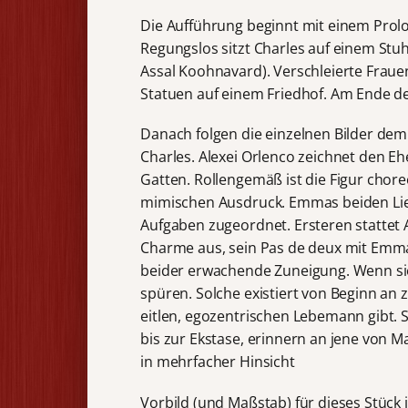
Die Aufführung beginnt mit einem Prol
Regungslos sitzt Charles auf einem Stuh
Assal Koohnavard). Verschleierte Fraue
Statuen auf einem Friedhof. Am Ende d
Danach folgen die einzelnen Bilder d
Charles. Alexei Orlenco zeichnet den 
Gatten. Rollengemäß ist die Figur choreo
mimischen Ausdruck. Emmas beiden Lie
Aufgaben zugeordnet. Ersteren stattet
Charme aus, sein Pas de deux mit Emma
beider erwachende Zuneigung. Wenn sie
spüren. Solche existiert von Beginn a
eitlen, egozentrischen Lebemann gibt. 
bis zur Ekstase, erinnern an jene von
in mehrfacher Hinsicht
Vorbild (und Maßstab) für dieses Stück