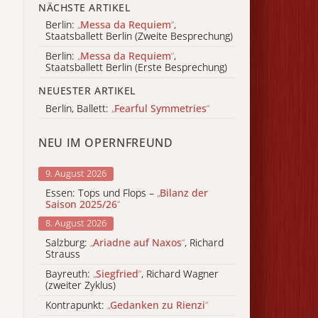
NÄCHSTE ARTIKEL
Berlin:
„
Messa da Requiem
“
,
Staatsballett Berlin (Zweite Besprechung)
Berlin:
„
Messa da Requiem
“
,
Staatsballett Berlin (Erste Besprechung)
NEUESTER ARTIKEL
Berlin, Ballett:
„
Fearful Symmetries
“
NEU IM OPERNFREUND
9. August 2026
Essen: Tops und Flops –
„
Bilanz der
Saison 2025/26
“
8. August 2026
Salzburg:
„
Ariadne auf Naxos
“
, Richard
Strauss
Bayreuth:
„
Siegfried
“
, Richard Wagner
(zweiter Zyklus)
Kontrapunkt:
„
Gedanken zu Rienzi
“