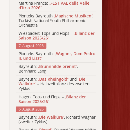
Martina Franca:
„
FESTIVAL della Valle
d’Itria 2026
“
Pionteks Bayreuth
„
Magische Musiken
“
,
Turkish National Youth Philharmonic
Orchestra
Wiesbaden: Tops und Flops –
„
Bilanz der
Saison 2025/26
“
7. August 2026
Pionteks Bayreuth:
„
Wagner, Dom Pedro
II. und Liszt
“
Bayreuth:
„
Brünnhilde brennt
“
,
Bernhard Lang
Bayreuth:
„
Das Rheingold
“
und
„
Die
Walküre
“
– Halbzeitbilanz des zweiten
Zyklus
Hagen: Tops und Flops –
„
Bilanz der
Saison 2025/26
“
6. August 2026
Bayreuth:
„
Die Walküre
“
, Richard Wagner
(zweiter Zyklus)
Bayreuth:
„
Rienzi
“
, Richard Wagner (dritte