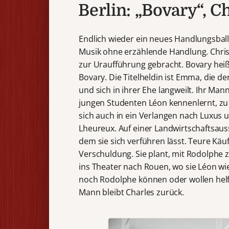
Berlin: „Bovary“, C
Endlich wieder ein neues Handlungsballe
Musik ohne erzählende Handlung. Christ
zur Uraufführung gebracht. Bovary he
Bovary. Die Titelheldin ist Emma, die d
und sich in ihrer Ehe langweilt. Ihr Mann
jungen Studenten Léon kennenlernt, zu d
sich auch in ein Verlangen nach Luxus
Lheureux. Auf einer Landwirtschaftsaus
dem sie sich verführen lässt. Teure Kä
Verschuldung. Sie plant, mit Rodolphe zu
ins Theater nach Rouen, wo sie Léon wie
noch Rodolphe können oder wollen helfe
Mann bleibt Charles zurück.