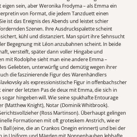
t eigen sein, aber Weronika Frodyma – als Emma ein
nterpretin von Format, die jedem Tanzduett einen
Sie ist das Ereignis des Abends und leistet schier
 fordernden Szenen. Ihre Ausdruckspalette scheint
sichert, kühl und distanziert. Man spürt ihre Sehnsucht
 der Begegnung mit Léon anzubahnen scheint. In beide
ft, versteift, später dann voller Hingabe und
nen mit Rodolphe sieht man eine andere Emma –
es Geliebten, unterwürfig und demütig wegen ihrer
 auch die faszinierende Figur des Warenhändlers
lavkovsky als expressionistische Figur in offenbachscher
 einer der letzten Pas de deux mit Emma, die sich in
m sogar hingeben will. Wie seine spukhafte Entourage
ker (Matthew Knight), Notar (Dominik Whitbrook).
erichtsvollzieher (Ross Martinson). Überhaupt gelingen
elle Formationen mit oft groteskem Anstrich, wie er
Ball (eine, die an Crankos Onegin erinnert) und bei der
ten in Uniform und Mägden mit Nonnenhauben lebhafte,