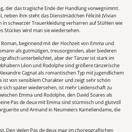
og, der das tragische Ende der Handlung vorwegnimmt.
l, neben ihm steht das Dienstmädchen Félicité (Vivian
n in schwarzer Trauerkleidung verharren auf Stühlen wie
es Stückes wird man sie wiedersehen.
em Roman, beginnend mit der Hochzeit von Emma und
Ehemann als gutmütigen, treusorgenden, aber biederen
grafisch unterbelichtet, aber der Tänzer ist stark im
bhabern Léon und Rodolphe sind größere tänzerische
 Alexandre Cagnat als romantischen Typ mit jugendlichem
 ist von sensiblem Charakter und zeigt sehr schön
 sich später wiedersehen, ist mehr Leidenschaft zu
n zwischen Emma und Rodolphe, den David Soares als
Seine Pas de deux mit Emma sind stürmisch und glutvoll
 Marguerite und Armand in Neumeiers Kameliendame, die
 ist. Den vielen Pas de deux mag im choreografischen