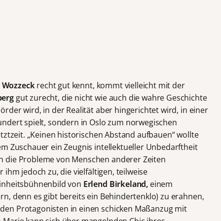
s
Wozzeck
recht gut kennt, kommt vielleicht mit der
berg
gut zurecht, die nicht wie auch die wahre Geschichte
der wird, in der Realität aber hingerichtet wird, in einer
undert spielt, sondern in Oslo zum norwegischen
tztzeit. „Keinen historischen Abstand aufbauen“ wollte
em Zuschauer ein Zeugnis intellektueller Unbedarftheit
n die Probleme von Menschen anderer Zeiten
ihm jedoch zu, die vielfältigen, teilweise
Einheitsbühnenbild von
Erlend Birkeland,
einem
n, denn es gibt bereits ein Behindertenklo) zu erahnen,
den Protagonisten in einen schicken Maßanzug mit
 Marie kann sich über mangelnden Chic ihres