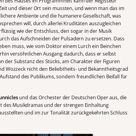
n des Hauses im Programmheft kann der Regisseur
Zeit und dieser Ort sein mussten, und wenn man das im
ndlichere Ambiente und die humanere Gesellschaft, was
prechen will, durch allerlei Kruditäten auszugleichen
rflüssig wie der Entschluss, den sogar in der Musik
rch das Aufschneiden der Pulsadern zu ersetzen. Dass
eben muss, wie vom Doktor einem Lurch ein Beinchen
rhin versöhnlichen Ausgang dadurch, dass er selbst
 an der Substanz des Stücks, am Charakter der Figuren
nd Wozzeck nicht den Beliebtheits- und Bekanntheitsgrad
Aufstand des Publikums, sondern freundlichen Beifall für
unnicles
und das Orchester der Deutschen Oper aus, die
ät des Musikdramas und der strengen Einhaltung
usstellten und im zur Tonalität zurückgekehrten Schluss