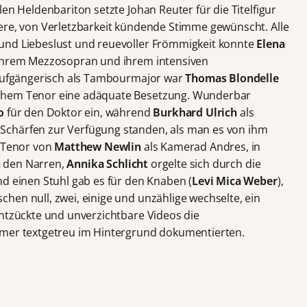
en Heldenbariton setzte Johan Reuter für die Titelfigur
ere, von Verletzbarkeit kündende Stimme gewünscht. Alle
und Liebeslust und reuevoller Frömmigkeit konnte
Elena
t ihrem Mezzosopran und ihrem intensiven
raufgängerisch als Tambourmajor war
Thomas Blondelle
chem Tenor eine adäquate Besetzung. Wunderbar
o
für den Doktor ein, während
Burkhard Ulrich
als
Schärfen zur Verfügung standen, als man es von ihm
r Tenor von
Matthew Newlin
als Kamerad Andres, in
n
den Narren,
Annika Schlicht
orgelte sich durch die
nd einen Stuhl gab es für den Knaben (
Levi Mica Weber
),
hen null, zwei, einige und unzählige wechselte, ein
entzückte und unverzichtbare Videos die
mmer textgetreu im Hintergrund dokumentierten.