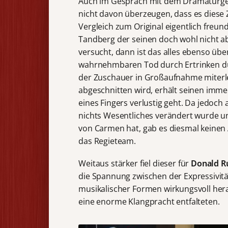
Auch im Gespräch mit dem Dramaturge
nicht davon überzeugen, dass es diese 
Vergleich zum Original eigentlich freu
Tandberg der seinen doch wohl nicht abs
versucht, dann ist das alles ebenso übe
wahrnehmbaren Tod durch Ertrinken du
der Zuschauer in Großaufnahme miterl
abgeschnitten wird, erhält seinen imme
eines Fingers verlustig geht. Da jedoch
nichts Wesentliches verändert wurde u
von Carmen hat, gab es diesmal keinen 
das Regieteam.
Weitaus stärker fiel dieser für
Donald R
die Spannung zwischen der Expressivit
musikalischer Formen wirkungsvoll hera
eine enorme Klangpracht entfalteten.