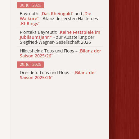
30. Juli 2026
Bayreuth:
„
Das Rheingold
“
und
„
Die
Walküre
“
- Bilanz der ersten Hälfte des
„
KI-Rings
“
Pionteks Bayreuth:
„
Keine Festspiele im
Jubiläumsjahr?
“
- zur Ausstellung der
Siegfried-Wagner-Gesellschaft 2026
Hildesheim: Tops und Flops –
„
Bilanz der
Saison 2025/26
“
29. Juli 2026
Dresden: Tops und Flops –
„
Bilanz der
Saison 2025/26
“