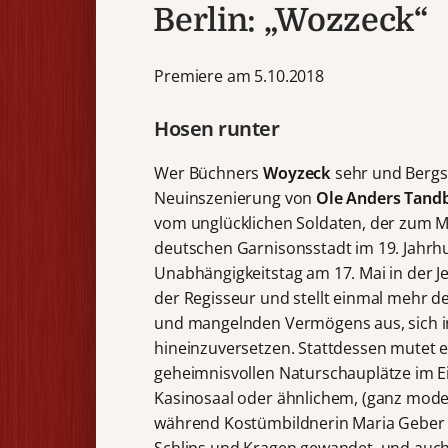
Berlin: „Wozzeck“
Premiere am 5.10.2018
Hosen runter
Wer Büchners
Woyzeck
sehr und Berg
Neuinszenierung von
Ole Anders Tand
vom unglücklichen Soldaten, der zum Mör
deutschen Garnisonsstadt im 19. Jahrh
Unabhängigkeitstag am 17. Mai in der Je
der Regisseur und stellt einmal mehr d
und mangelnden Vermögens aus, sich i
hineinzuversetzen. Stattdessen mutet er 
geheimnisvollen Naturschauplätze im 
Kasinosaal
oder ähnlichem, (ganz moder
während Kostümbildnerin Maria Geber 
Schlips und Kragen gewandet, und auch