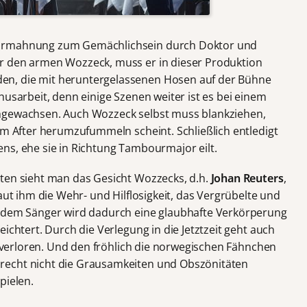
 Ermahnung zum Gemächlichsein durch Doktor und
r den armen Wozzeck, muss er in dieser Produktion
n, die mit heruntergelassenen Hosen auf der Bühne
husarbeit, denn einige Szenen weiter ist es bei einem
hgewachsen. Auch Wozzeck selbst muss blankziehen,
im After herumzufummeln scheint. Schließlich entledigt
ns, ehe sie in Richtung Tambourmajor eilt.
ten sieht man das Gesicht Wozzecks, d.h.
Johan Reuters
,
aut ihm die Wehr- und Hilflosigkeit, das Vergrübelte und
, dem Sänger wird dadurch eine glaubhafte Verkörperung
ichtert. Durch die Verlegung in die Jetztzeit geht auch
ls verloren. Und den fröhlich die norwegischen Fähnchen
recht nicht die Grausamkeiten und Obszönitäten
pielen.