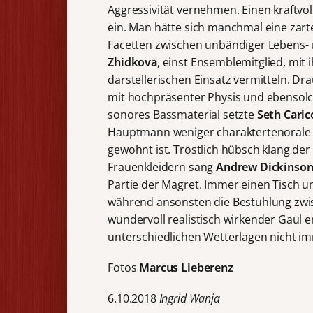
Aggressivität vernehmen. Einen kraftvoll
ein. Man hätte sich manchmal eine zart
Facetten zwischen unbändiger Lebens- 
Zhidkova
, einst Ensemblemitglied, mi
darstellerischen Einsatz vermitteln. D
mit hochpräsenter Physis und ebensol
sonores Bassmaterial setzte
Seth Caric
Hauptmann weniger charaktertenorale 
gewohnt ist. Tröstlich hübsch klang de
Frauenkleidern sang
Andrew Dickinso
Partie der Magret. Immer einen Tisch u
während ansonsten die Bestuhlung zwisc
wundervoll realistisch wirkender Gaul 
unterschiedlichen Wetterlagen nicht i
Fotos
Marcus Lieberenz
6.10.2018
Ingrid Wanja