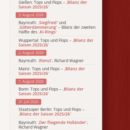
Gießen: Tops und Flops –
„
Bilanz der
Saison 2025/26
“
3. August 2026
Bayreuth:
„
Siegfried
“
und
„
Götterdämmerung
“
– Bilanz der zweiten
Hälfte des
„
KI-Rings
“
Wuppertal: Tops und Flops –
„
Bilanz der
Saison 2025/26
“
2. August 2026
Bayreuth:
„
Rienzi
“
, Richard Wagner
Mainz: Tops und Flops –
„
Bilanz der
Saison 2025/26
“
1. August 2026
Bonn: Tops und Flops –
„
Bilanz der
Saison 2025/26
“
31. Juli 2026
Staatsoper Berlin: Tops und Flops –
„
Bilanz der Saison 2025/26
“
Bayreuth:
„
Der fliegende Holländer
“
,
Richard Wagner