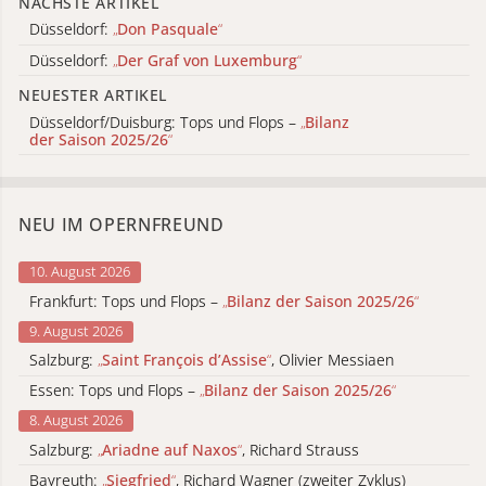
NÄCHSTE ARTIKEL
Düsseldorf:
„
Don Pasquale
“
Düsseldorf:
„
Der Graf von Luxemburg
“
NEUESTER ARTIKEL
Düsseldorf/Duisburg: Tops und Flops –
„
Bilanz
der Saison 2025/26
“
NEU IM OPERNFREUND
10. August 2026
Frankfurt: Tops und Flops –
„
Bilanz der Saison 2025/26
“
9. August 2026
Salzburg:
„
Saint François d’Assise
“
, Olivier Messiaen
Essen: Tops und Flops –
„
Bilanz der Saison 2025/26
“
8. August 2026
Salzburg:
„
Ariadne auf Naxos
“
, Richard Strauss
Bayreuth:
„
Siegfried
“
, Richard Wagner (zweiter Zyklus)