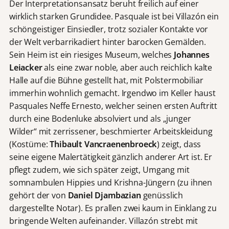
Der Interpretationsansatz beruht freilich auf einer
wirklich starken Grundidee. Pasquale ist bei Villazón ein
schöngeistiger Einsiedler, trotz sozialer Kontakte vor
der Welt verbarrikadiert hinter barocken Gemälden.
Sein Heim ist ein riesiges Museum, welches
Johannes
Leiacker
als eine zwar noble, aber auch reichlich kalte
Halle auf die Bühne gestellt hat, mit Polstermobiliar
immerhin wohnlich gemacht. Irgendwo im Keller haust
Pasquales Neffe Ernesto, welcher seinen ersten Auftritt
durch eine Bodenluke absolviert und als „junger
Wilder“ mit zerrissener, beschmierter Arbeitskleidung
(Kostüme:
Thibault Vancraenenbroeck
) zeigt, dass
seine eigene Malertätigkeit gänzlich anderer Art ist. Er
pflegt zudem, wie sich später zeigt, Umgang mit
somnambulen Hippies und Krishna-Jüngern (zu ihnen
gehört der von
Daniel Djambazian
genüsslich
dargestellte Notar). Es prallen zwei kaum in Einklang zu
bringende Welten aufeinander. Villazón strebt mit