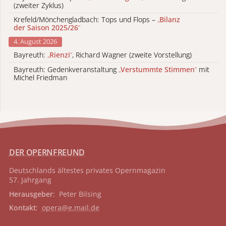
(zweiter Zyklus)
Krefeld/Mönchengladbach: Tops und Flops –
„
Bilanz
der Saison 2025/26
“
4. August 2026
Bayreuth:
„
Rienzi
“
, Richard Wagner (zweite Vorstellung)
Bayreuth: Gedenkveranstaltung
„
Verstummte Stimmen
“
mit
Michel Friedman
DER OPERNFREUND
Deutschlands ältestes privates
Opernmagazin
57. Jahrgang
Herausgeber
: Peter Bilsing
Kontakt
:
opera@e.mail.de