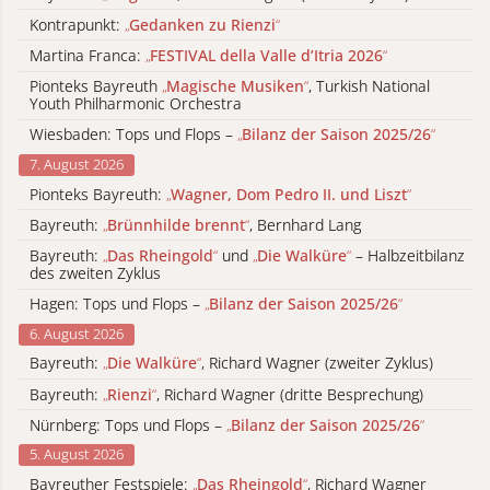
Kontrapunkt:
„
Gedanken zu Rienzi
“
Martina Franca:
„
FESTIVAL della Valle d’Itria 2026
“
Pionteks Bayreuth
„
Magische Musiken
“
, Turkish National
Youth Philharmonic Orchestra
Wiesbaden: Tops und Flops –
„
Bilanz der Saison 2025/26
“
7. August 2026
Pionteks Bayreuth:
„
Wagner, Dom Pedro II. und Liszt
“
Bayreuth:
„
Brünnhilde brennt
“
, Bernhard Lang
Bayreuth:
„
Das Rheingold
“
und
„
Die Walküre
“
– Halbzeitbilanz
des zweiten Zyklus
Hagen: Tops und Flops –
„
Bilanz der Saison 2025/26
“
6. August 2026
Bayreuth:
„
Die Walküre
“
, Richard Wagner (zweiter Zyklus)
Bayreuth:
„
Rienzi
“
, Richard Wagner (dritte Besprechung)
Nürnberg: Tops und Flops –
„
Bilanz der Saison 2025/26
“
5. August 2026
Bayreuther Festspiele:
„
Das Rheingold
“
, Richard Wagner