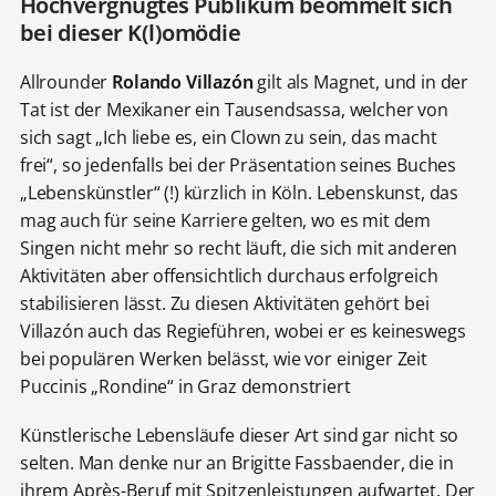
Hochvergnügtes Publikum beömmelt sich
bei dieser K(l)omödie
Allrounder
Rolando Villazón
gilt als Magnet, und in der
Tat ist der Mexikaner ein Tausendsassa, welcher von
sich sagt „Ich liebe es, ein Clown zu sein, das macht
frei“, so jedenfalls bei der Präsentation seines Buches
„Lebenskünstler“ (!) kürzlich in Köln. Lebenskunst, das
mag auch für seine Karriere gelten, wo es mit dem
Singen nicht mehr so recht läuft, die sich mit anderen
Aktivitäten aber offensichtlich durchaus erfolgreich
stabilisieren lässt. Zu diesen Aktivitäten gehört bei
Villazón auch das Regieführen, wobei er es keineswegs
bei populären Werken belässt, wie vor einiger Zeit
Puccinis „Rondine“ in Graz demonstriert
Künstlerische Lebensläufe dieser Art sind gar nicht so
selten. Man denke nur an Brigitte Fassbaender, die in
ihrem Après-Beruf mit Spitzenleistungen aufwartet. Der