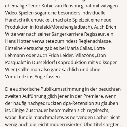
ehemalige Tenor Kobie van Rensburg hat mit witzigen
Video-Spielen sogar eine besonders individuelle
Handschrift entwickelt (nächste Spielzeit eine neue
Produktion in Krefeld/Mönchengladbach). Auch Erich
Witte war nach seiner Sängerkarriere Regisseur, ein
Hans Hotter verwaltete zumindest Regienachlässe.
Einzelne Versuche gab es bei Maria Callas, Lotte
Lehmann oder auch Frida Leider. Villazóns „Don
Pasquale“ in Düsseldorf (Koproduktion mit Volksoper
Wien) sollte man also ganz sachlich und ohne
Vorurteile ins Auge fassen.
Die euphorische Publikumsstimmung in der besuchten
zweiten Aufführung glich jener in der Premiere, wenn
der häufig nachgedruckten dpa-Rezension zu glauben
ist. Einige Zuschauer beömmelten sich regelrecht,
wobei für die manchmal etwas nervenden Lacher nicht
wenig auch die leicht modernisierten Übertitel sorgten.