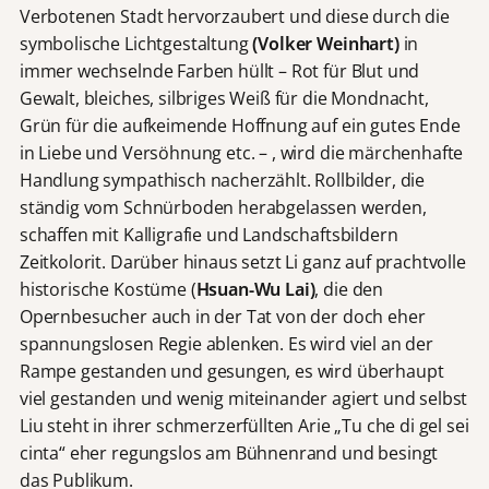
Verbotenen Stadt hervorzaubert und diese durch die
symbolische Lichtgestaltung
(Volker Weinhart)
in
immer wechselnde Farben hüllt – Rot für Blut und
Gewalt, bleiches, silbriges Weiß für die Mondnacht,
Grün für die aufkeimende Hoffnung auf ein gutes Ende
in Liebe und Versöhnung etc. – , wird die märchenhafte
Handlung sympathisch nacherzählt. Rollbilder, die
ständig vom Schnürboden herabgelassen werden,
schaffen mit Kalligrafie und Landschaftsbildern
Zeitkolorit. Darüber hinaus setzt Li ganz auf prachtvolle
historische Kostüme (
Hsuan-Wu Lai)
, die den
Opernbesucher auch in der Tat von der doch eher
spannungslosen Regie ablenken. Es wird viel an der
Rampe gestanden und gesungen, es wird überhaupt
viel gestanden und wenig miteinander agiert und selbst
Liu steht in ihrer schmerzerfüllten Arie „Tu che di gel sei
cinta“ eher regungslos am Bühnenrand und besingt
das Publikum.