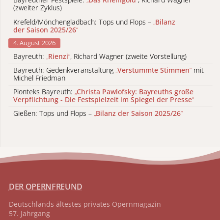
(zweiter Zyklus)
Krefeld/Mönchengladbach: Tops und Flops –
„
Bilanz
der Saison 2025/26
“
4. August 2026
Bayreuth:
„
Rienzi
“
, Richard Wagner (zweite Vorstellung)
Bayreuth: Gedenkveranstaltung
„
Verstummte Stimmen
“
mit
Michel Friedman
Pionteks Bayreuth:
„
Christa Pawlofsky: Bayreuths große
Verpflichtung - Die Festspielzeit im Spiegel der Presse
“
Gießen: Tops und Flops –
„
Bilanz der Saison 2025/26
“
DER OPERNFREUND
Deutschlands ältestes privates
Opernmagazin
57. Jahrgang