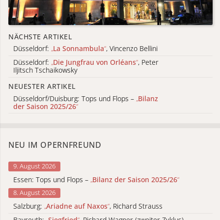
NÄCHSTE ARTIKEL
Düsseldorf:
„
La Sonnambula
“
, Vincenzo Bellini
Düsseldorf:
„
Die Jungfrau von Orléans
“
, Peter
Iljitsch Tschaikowsky
NEUESTER ARTIKEL
Düsseldorf/Duisburg: Tops und Flops –
„
Bilanz
der Saison 2025/26
“
NEU IM OPERNFREUND
9. August 2026
Essen: Tops und Flops –
„
Bilanz der Saison 2025/26
“
8. August 2026
Salzburg:
„
Ariadne auf Naxos
“
, Richard Strauss
Bayreuth:
„
Siegfried
“
, Richard Wagner (zweiter Zyklus)