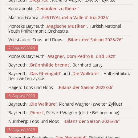
Kontrapunkt:
„
Gedanken zu Rienzi
“
Martina Franca:
„
FESTIVAL della Valle d’Itria 2026
“
Pionteks Bayreuth
„
Magische Musiken
“
, Turkish National
Youth Philharmonic Orchestra
Wiesbaden: Tops und Flops –
„
Bilanz der Saison 2025/26
“
7. August 2026
Pionteks Bayreuth:
„
Wagner, Dom Pedro II. und Liszt
“
Bayreuth:
„
Brünnhilde brennt
“
, Bernhard Lang
Bayreuth:
„
Das Rheingold
“
und
„
Die Walküre
“
– Halbzeitbilanz
des zweiten Zyklus
Hagen: Tops und Flops –
„
Bilanz der Saison 2025/26
“
6. August 2026
Bayreuth:
„
Die Walküre
“
, Richard Wagner (zweiter Zyklus)
Bayreuth:
„
Rienzi
“
, Richard Wagner (dritte Besprechung)
Nürnberg: Tops und Flops –
„
Bilanz der Saison 2025/26
“
5. August 2026
Bayreuther Festspiele:
„
Das Rheingold
“
, Richard Wagner