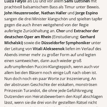
Luiza Fatyol
als Liu und vor allem
Sami Luttinen
mit
prachtvoll balsamischem Bass als Timur unter Beweis.
John Heuzenroeder, Nathan Haller
und
Jorge Espino
sangen die drei Minister klangschön und spielten tapfer
gegen die auch ihnen weitgehend von der Regie
auferlegte Zurückhaltung an.
Chor
und
Extrachor
der
deutschen Oper am Rhein
(Einstudierung:
Gerhard
Michalski)
sowie die
Düsseldorfer Symphoniker
unter
der Leitung von
Vitali Alekseenok
liefen im Verlauf des
Abends immer mehr zu großer Form auf und legten
einen samtweichen, dann auch wieder groß
auftrumpfenden Puccini-Klangteppich, wenn auch vor
allem bei den Bläsern noch einige Luft nach oben ist.
Nun doch noch ein paar Worte zur Inszenierung. An
der abstrusen Geschichte der eiskalten, monströsen
Prinzessin Turandot, die ohne jede Gefühlsregung
Dutzenden von Heiratsbewerbern den Kopf abschlagen
lässt, wenn sie die drei von ihr gestellten Rätsel nicht