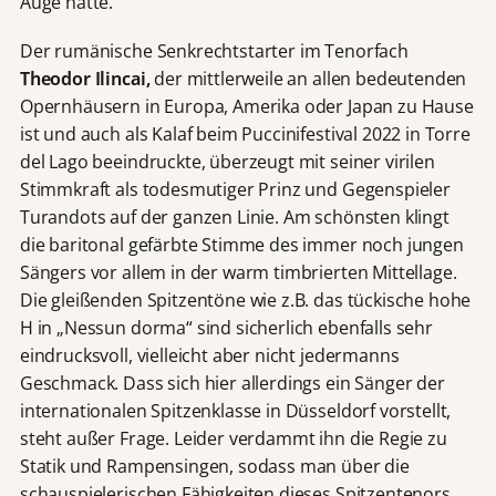
Auge hatte.
Der rumänische Senkrechtstarter im Tenorfach
Theodor Ilincai,
der mittlerweile an allen bedeutenden
Opernhäusern in Europa, Amerika oder Japan zu Hause
ist und auch als Kalaf beim Puccinifestival 2022 in Torre
del Lago beeindruckte, überzeugt mit seiner virilen
Stimmkraft als todesmutiger Prinz und Gegenspieler
Turandots auf der ganzen Linie. Am schönsten klingt
die baritonal gefärbte Stimme des immer noch jungen
Sängers vor allem in der warm timbrierten Mittellage.
Die gleißenden Spitzentöne wie z.B. das tückische hohe
H in „Nessun dorma“ sind sicherlich ebenfalls sehr
eindrucksvoll, vielleicht aber nicht jedermanns
Geschmack. Dass sich hier allerdings ein Sänger der
internationalen Spitzenklasse in Düsseldorf vorstellt,
steht außer Frage. Leider verdammt ihn die Regie zu
Statik und Rampensingen, sodass man über die
schauspielerischen Fähigkeiten dieses Spitzentenors