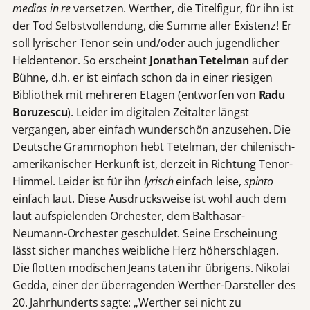
medias in re
versetzen. Werther, die Titelfigur, für ihn ist
der Tod Selbstvollendung, die Summe aller Existenz! Er
soll lyrischer Tenor sein und/oder auch jugendlicher
Heldentenor. So erscheint
Jonathan Tetelman
auf der
Bühne, d.h. er ist einfach schon da in einer riesigen
Bibliothek mit mehreren Etagen (entworfen von
Radu
Boruzescu
). Leider im digitalen Zeitalter längst
vergangen, aber einfach wunderschön anzusehen. Die
Deutsche Grammophon hebt Tetelman, der chilenisch-
amerikanischer Herkunft ist, derzeit in Richtung Tenor-
Himmel. Leider ist für ihn
lyrisch
einfach leise,
spinto
einfach laut. Diese Ausdrucksweise ist wohl auch dem
laut aufspielenden Orchester, dem Balthasar-
Neumann-Orchester geschuldet. Seine Erscheinung
lässt sicher manches weibliche Herz höherschlagen.
Die flotten modischen Jeans taten ihr übrigens. Nikolai
Gedda, einer der überragenden Werther-Darsteller des
20. Jahrhunderts sagte: „Werther sei nicht zu