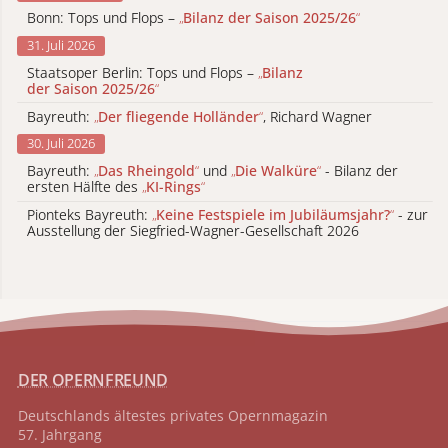
Bonn: Tops und Flops –
„
Bilanz der Saison 2025/26
“
31. Juli 2026
Staatsoper Berlin: Tops und Flops –
„
Bilanz
der Saison 2025/26
“
Bayreuth:
„
Der fliegende Holländer
“
, Richard Wagner
30. Juli 2026
Bayreuth:
„
Das Rheingold
“
und
„
Die Walküre
“
- Bilanz der
ersten Hälfte des
„
KI-Rings
“
Pionteks Bayreuth:
„
Keine Festspiele im Jubiläumsjahr?
“
- zur
Ausstellung der Siegfried-Wagner-Gesellschaft 2026
DER OPERNFREUND
Deutschlands ältestes privates
Opernmagazin
57. Jahrgang