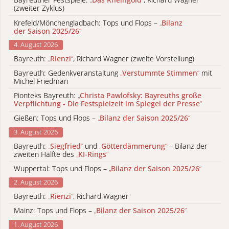
(zweiter Zyklus)
Krefeld/Mönchengladbach: Tops und Flops –
„
Bilanz
der Saison 2025/26
“
4. August 2026
Bayreuth:
„
Rienzi
“
, Richard Wagner (zweite Vorstellung)
Bayreuth: Gedenkveranstaltung
„
Verstummte Stimmen
“
mit
Michel Friedman
Pionteks Bayreuth:
„
Christa Pawlofsky: Bayreuths große
Verpflichtung - Die Festspielzeit im Spiegel der Presse
“
Gießen: Tops und Flops –
„
Bilanz der Saison 2025/26
“
3. August 2026
Bayreuth:
„
Siegfried
“
und
„
Götterdämmerung
“
– Bilanz der
zweiten Hälfte des
„
KI-Rings
“
Wuppertal: Tops und Flops –
„
Bilanz der Saison 2025/26
“
2. August 2026
Bayreuth:
„
Rienzi
“
, Richard Wagner
Mainz: Tops und Flops –
„
Bilanz der Saison 2025/26
“
1. August 2026