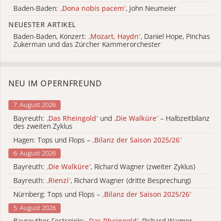
Baden-Baden:
„
Dona nobis pacem
“
, John Neumeier
NEUESTER ARTIKEL
Baden-Baden, Konzert:
„
Mozart, Haydn
“
, Daniel Hope, Pinchas
Zukerman und das Zürcher Kammerorchester
NEU IM OPERNFREUND
7. August 2026
Bayreuth:
„
Das Rheingold
“
und
„
Die Walküre
“
– Halbzeitbilanz
des zweiten Zyklus
Hagen: Tops und Flops –
„
Bilanz der Saison 2025/26
“
6. August 2026
Bayreuth:
„
Die Walküre
“
, Richard Wagner (zweiter Zyklus)
Bayreuth:
„
Rienzi
“
, Richard Wagner (dritte Besprechung)
Nürnberg: Tops und Flops –
„
Bilanz der Saison 2025/26
“
5. August 2026
Bayreuther Festspiele:
„
Das Rheingold
“
, Richard Wagner