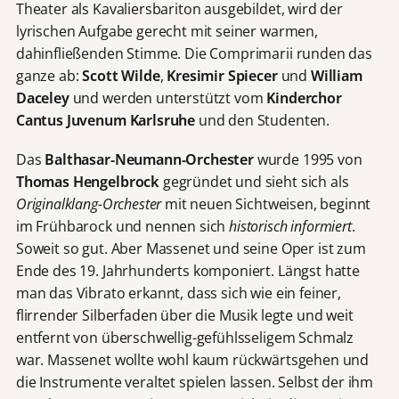
Theater als Kavaliersbariton ausgebildet, wird der
lyrischen Aufgabe gerecht mit seiner warmen,
dahinfließenden Stimme. Die Comprimarii runden das
ganze ab:
Scott Wilde
,
Kresimir Spiecer
und
William
Daceley
und werden unterstützt vom
Kinderchor
Cantus Juvenum Karlsruhe
und den Studenten.
Das
Balthasar-Neumann-Orchester
wurde 1995 von
Thomas Hengelbrock
gegründet und sieht sich als
Originalklang-Orchester
mit neuen Sichtweisen, beginnt
im Frühbarock und nennen sich
historisch informiert
.
Soweit so gut. Aber Massenet und seine Oper ist zum
Ende des 19. Jahrhunderts komponiert. Längst hatte
man das Vibrato erkannt, dass sich wie ein feiner,
flirrender Silberfaden über die Musik legte und weit
entfernt von überschwellig-gefühlsseligem Schmalz
war. Massenet wollte wohl kaum rückwärtsgehen und
die Instrumente veraltet spielen lassen. Selbst der ihm