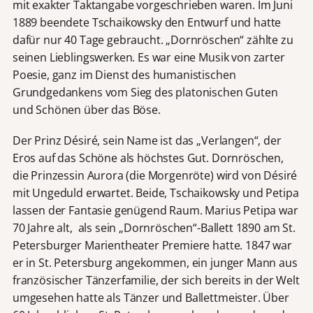
mit exakter Taktangabe vorgeschrieben waren. Im Juni
1889 beendete Tschaikowsky den Entwurf und hatte
dafür nur 40 Tage gebraucht. „Dornröschen“ zählte zu
seinen Lieblingswerken. Es war eine Musik von zarter
Poesie, ganz im Dienst des humanistischen
Grundgedankens vom Sieg des platonischen Guten
und Schönen über das Böse.
Der Prinz Désiré, sein Name ist das „Verlangen“, der
Eros auf das Schöne als höchstes Gut. Dornröschen,
die Prinzessin Aurora (die Morgenröte) wird von Désiré
mit Ungeduld erwartet. Beide, Tschaikowsky und Petipa
lassen der Fantasie genügend Raum. Marius Petipa war
70 Jahre alt, als sein „Dornröschen“-Ballett 1890 am St.
Petersburger Marientheater Premiere hatte. 1847 war
er in St. Petersburg angekommen, ein junger Mann aus
französischer Tänzerfamilie, der sich bereits in der Welt
umgesehen hatte als Tänzer und Ballettmeister. Über