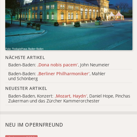
NÄCHSTE ARTIKEL
Baden-Baden:
„
Dona nobis pacem
“
, John Neumeier
Baden-Baden:
„
Berliner Philharmoniker
“
, Mahler
und Schönberg
NEUESTER ARTIKEL
Baden-Baden, Konzert:
„
Mozart, Haydn
“
, Daniel Hope, Pinchas
Zukerman und das Zürcher Kammerorchester
NEU IM OPERNFREUND