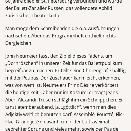
60 Jahre blieb er St. Petersburg verbunden und wurde
der Ballett-Zar aller Russen, das vollendete Abbild
zaristischer Theaterkultur.
Man möge dem Schreibenden die o.a. Ausführungen
nachsehen. Aber das Programmheft enthielt nichts
Dergleichen.
John Neumeier fasst den Zipfel dieses Fadens, um
„Dornröschen“ in unserer Zeit für das Ballettpublikum
begreifbar zu machen. Er teilt seine Choreografie hälftig
mit der Petipas. Der Zuschauer kann leicht erkennen,
was von wem ist. Neumeiers Prinz Désiré verkörpert
die heutige Zeit – aber nur im Kostüm: er trägt Jeans.
Aber: Alexandr Trusch schlägt ihm ein Schnippchen. Er
tanzt atemberaubend, ja, „göttlich“, wenn man dies
Adjektiv weltlich benutzen darf. Assemblé, Fouetté, Flic-
Flac, Grand jeté en avant, ein in der Luft zweimal
gedrehter Sprung und vieles mehr, sowie der Pas de