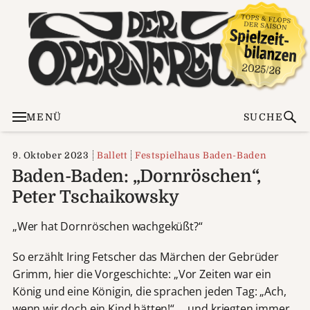
MENÜ
SUCHE
9. Oktober 2023
Ballett
Festspielhaus Baden-Baden
Baden-Baden: „Dornröschen“,
Peter Tschaikowsky
„Wer hat Dornröschen wachgeküßt?“
So erzählt Iring Fetscher das Märchen der Gebrüder
Grimm, hier die Vorgeschichte: „Vor Zeiten war ein
König und eine Königin, die sprachen jeden Tag: „Ach,
wenn wir doch ein Kind hätten!“ … und kriegten immer