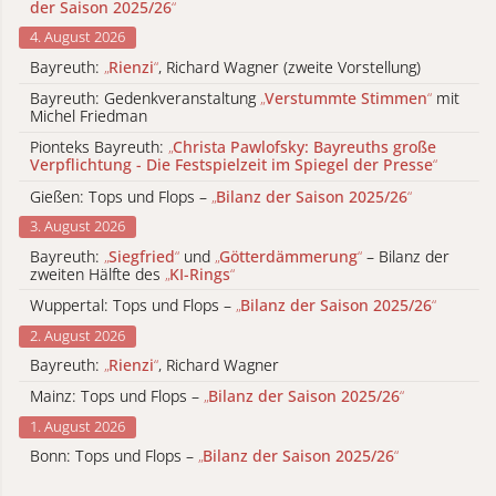
der Saison 2025/26
“
4. August 2026
Bayreuth:
„
Rienzi
“
, Richard Wagner (zweite Vorstellung)
Bayreuth: Gedenkveranstaltung
„
Verstummte Stimmen
“
mit
Michel Friedman
Pionteks Bayreuth:
„
Christa Pawlofsky: Bayreuths große
Verpflichtung - Die Festspielzeit im Spiegel der Presse
“
Gießen: Tops und Flops –
„
Bilanz der Saison 2025/26
“
3. August 2026
Bayreuth:
„
Siegfried
“
und
„
Götterdämmerung
“
– Bilanz der
zweiten Hälfte des
„
KI-Rings
“
Wuppertal: Tops und Flops –
„
Bilanz der Saison 2025/26
“
2. August 2026
Bayreuth:
„
Rienzi
“
, Richard Wagner
Mainz: Tops und Flops –
„
Bilanz der Saison 2025/26
“
1. August 2026
Bonn: Tops und Flops –
„
Bilanz der Saison 2025/26
“