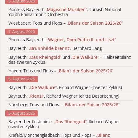
8. August 2026
Pionteks Bayreuth
„
Magische Musiken
“
, Turkish National
Youth Philharmonic Orchestra
Wiesbaden: Tops und Flops –
„
Bilanz der Saison 2025/26
“
7. August 2026
Pionteks Bayreuth:
„
Wagner, Dom Pedro II. und Liszt
“
Bayreuth:
„
Brünnhilde brennt
“
, Bernhard Lang
Bayreuth:
„
Das Rheingold
“
und
„
Die Walküre
“
– Halbzeitbilanz
des zweiten Zyklus
Hagen: Tops und Flops –
„
Bilanz der Saison 2025/26
“
6. August 2026
Bayreuth:
„
Die Walküre
“
, Richard Wagner (zweiter Zyklus)
Bayreuth:
„
Rienzi
“
, Richard Wagner (dritte Besprechung)
Nürnberg: Tops und Flops –
„
Bilanz der Saison 2025/26
“
5. August 2026
Bayreuther Festspiele:
„
Das Rheingold
“
, Richard Wagner
(zweiter Zyklus)
Krefeld/Mönchengladbach: Tops und Flops –
„
Bilanz