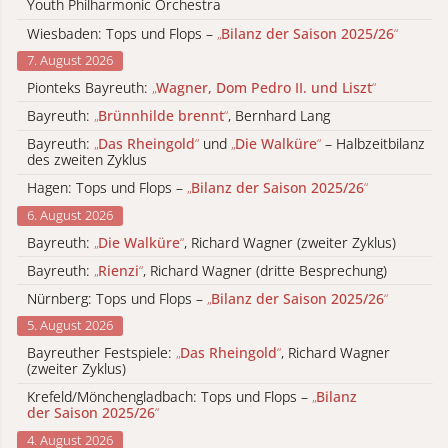
Youth Philharmonic Orchestra
Wiesbaden: Tops und Flops –
„
Bilanz der Saison 2025/26
“
7. August 2026
Pionteks Bayreuth:
„
Wagner, Dom Pedro II. und Liszt
“
Bayreuth:
„
Brünnhilde brennt
“
, Bernhard Lang
Bayreuth:
„
Das Rheingold
“
und
„
Die Walküre
“
– Halbzeitbilanz
des zweiten Zyklus
Hagen: Tops und Flops –
„
Bilanz der Saison 2025/26
“
6. August 2026
Bayreuth:
„
Die Walküre
“
, Richard Wagner (zweiter Zyklus)
Bayreuth:
„
Rienzi
“
, Richard Wagner (dritte Besprechung)
Nürnberg: Tops und Flops –
„
Bilanz der Saison 2025/26
“
5. August 2026
Bayreuther Festspiele:
„
Das Rheingold
“
, Richard Wagner
(zweiter Zyklus)
Krefeld/Mönchengladbach: Tops und Flops –
„
Bilanz
der Saison 2025/26
“
4. August 2026