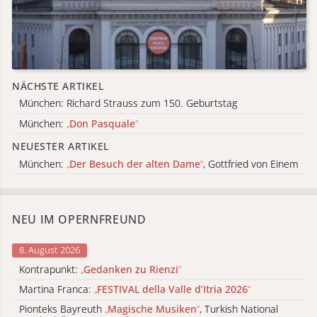
NÄCHSTE ARTIKEL
München: Richard Strauss zum 150. Geburtstag
München:
„
Don Pasquale
“
NEUESTER ARTIKEL
München:
„
Der Besuch der alten Dame
“
, Gottfried von Einem
NEU IM OPERNFREUND
8. August 2026
Kontrapunkt:
„
Gedanken zu Rienzi
“
Martina Franca:
„
FESTIVAL della Valle d’Itria 2026
“
Pionteks Bayreuth
„
Magische Musiken
“
, Turkish National