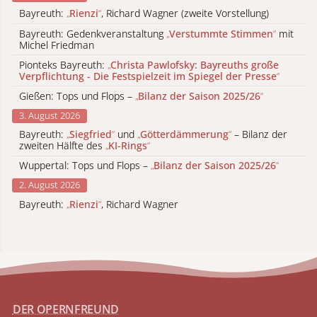
Bayreuth:
„
Rienzi
“
, Richard Wagner (zweite Vorstellung)
Bayreuth: Gedenkveranstaltung
„
Verstummte Stimmen
“
mit
Michel Friedman
Pionteks Bayreuth:
„
Christa Pawlofsky: Bayreuths große
Verpflichtung - Die Festspielzeit im Spiegel der Presse
“
Gießen: Tops und Flops –
„
Bilanz der Saison 2025/26
“
3. August 2026
Bayreuth:
„
Siegfried
“
und
„
Götterdämmerung
“
– Bilanz der
zweiten Hälfte des
„
KI-Rings
“
Wuppertal: Tops und Flops –
„
Bilanz der Saison 2025/26
“
2. August 2026
Bayreuth:
„
Rienzi
“
, Richard Wagner
DER OPERNFREUND