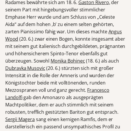
Radames bewährte sich am 18. 6.
Gaston Rivero,
der
seinem Part mit hingebungsvoller stimmlicher
Emphase Herr wurde und am Schluss von „Celeste
Aida“ auf dem hohen ‚b’ zu einem selten gehörten,
zarten Pianissimo fähig war. Um dieses machte
Angus
Wood
(20. 6.) zwar einen Bogen, konnte insgesamt aber
mit seinem gut italienisch durchgebildeten, prägnanten
und höhensicherem Spinto-Tenor ebenfalls gut
überzeugen. Sowohl
Monika Bohinec
(18. 6.) als auch
Dubravka Musovic
(20. 6.) stürzten sich mit großer
Intensität in die Rolle der Amneris und wurden der
Königstochter beide mit volltönenden, runden
Mezzospranen voll und ganz gerecht.
Francesco
Landolfi
gab den Amonasro als ausgeprägten
Machtpolitiker, dem er auch stimmlich mit seinem
robusten, trefflich gestützten Bariton gut entsprach.
Sergii Magera
sang einen kernigen Ramfis, dem er
darstellerisch ein passend unsympathisches Profil zu