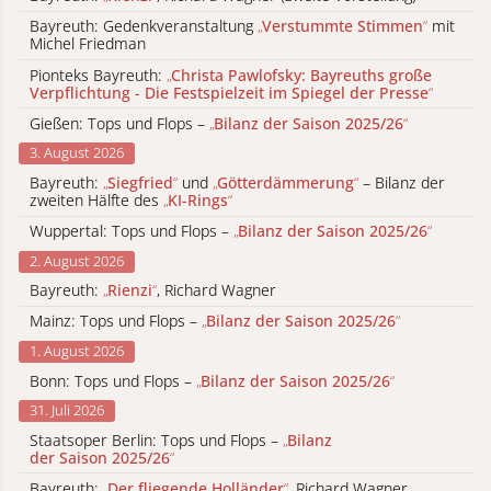
Bayreuth: Gedenkveranstaltung
„
Verstummte Stimmen
“
mit
Michel Friedman
Pionteks Bayreuth:
„
Christa Pawlofsky: Bayreuths große
Verpflichtung - Die Festspielzeit im Spiegel der Presse
“
Gießen: Tops und Flops –
„
Bilanz der Saison 2025/26
“
3. August 2026
Bayreuth:
„
Siegfried
“
und
„
Götterdämmerung
“
– Bilanz der
zweiten Hälfte des
„
KI-Rings
“
Wuppertal: Tops und Flops –
„
Bilanz der Saison 2025/26
“
2. August 2026
Bayreuth:
„
Rienzi
“
, Richard Wagner
Mainz: Tops und Flops –
„
Bilanz der Saison 2025/26
“
1. August 2026
Bonn: Tops und Flops –
„
Bilanz der Saison 2025/26
“
31. Juli 2026
Staatsoper Berlin: Tops und Flops –
„
Bilanz
der Saison 2025/26
“
Bayreuth:
„
Der fliegende Holländer
“
, Richard Wagner