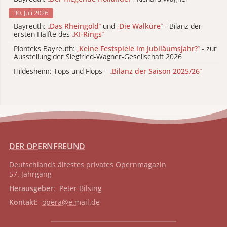
30. Juli 2026
Bayreuth:
„
Das Rheingold
“
und
„
Die Walküre
“
- Bilanz der
ersten Hälfte des
„
KI-Rings
“
Pionteks Bayreuth:
„
Keine Festspiele im Jubiläumsjahr?
“
- zur
Ausstellung der Siegfried-Wagner-Gesellschaft 2026
Hildesheim: Tops und Flops –
„
Bilanz der Saison 2025/26
“
DER OPERNFREUND
Deutschlands ältestes privates
Opernmagazin
57. Jahrgang
Herausgeber
: Peter Bilsing
Kontakt
:
opera@e.mail.de