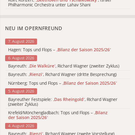
Philharmonic Orchestra unter Lahav Shani
NEU IM OPERNFREUND
7. August 2026
Hagen: Tops und Flops –
„
Bilanz der Saison 2025/26
“
6. August 2026
Bayreuth:
„
Die Walküre
“
, Richard Wagner (zweiter Zyklus)
Bayreuth:
„
Rienzi
“
, Richard Wagner (dritte Besprechung)
Nürnberg: Tops und Flops –
„
Bilanz der Saison 2025/26
“
5. August 2026
Bayreuther Festspiele:
„
Das Rheingold
“
, Richard Wagner
(zweiter Zyklus)
Krefeld/Mönchengladbach: Tops und Flops –
„
Bilanz
der Saison 2025/26
“
4. August 2026
Bayreuth:
„
Rienzi
“
, Richard Wagner (zweite Vorstellung)