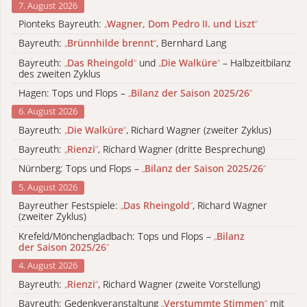
7. August 2026
Pionteks Bayreuth:
„
Wagner, Dom Pedro II. und Liszt
“
Bayreuth:
„
Brünnhilde brennt
“
, Bernhard Lang
Bayreuth:
„
Das Rheingold
“
und
„
Die Walküre
“
– Halbzeitbilanz
des zweiten Zyklus
Hagen: Tops und Flops –
„
Bilanz der Saison 2025/26
“
6. August 2026
Bayreuth:
„
Die Walküre
“
, Richard Wagner (zweiter Zyklus)
Bayreuth:
„
Rienzi
“
, Richard Wagner (dritte Besprechung)
Nürnberg: Tops und Flops –
„
Bilanz der Saison 2025/26
“
5. August 2026
Bayreuther Festspiele:
„
Das Rheingold
“
, Richard Wagner
(zweiter Zyklus)
Krefeld/Mönchengladbach: Tops und Flops –
„
Bilanz
der Saison 2025/26
“
4. August 2026
Bayreuth:
„
Rienzi
“
, Richard Wagner (zweite Vorstellung)
Bayreuth: Gedenkveranstaltung
„
Verstummte Stimmen
“
mit