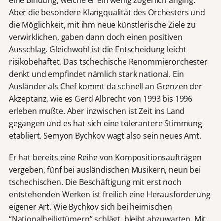
eine Bindung, welche er ein wenig zögerlich anging.
Aber die besondere Klangqualität des Orchesters und
die Möglichkeit, mit ihm neue künstlerische Ziele zu
verwirklichen, gaben dann doch einen positiven
Ausschlag. Gleichwohl ist die Entscheidung leicht
risikobehaftet. Das tschechische Renommierorchester
denkt und empfindet nämlich stark national. Ein
Ausländer als Chef kommt da schnell an Grenzen der
Akzeptanz, wie es Gerd Albrecht von 1993 bis 1996
erleben mußte. Aber inzwischen ist Zeit ins Land
gegangen und es hat sich eine tolerantere Stimmung
etabliert. Semyon Bychkov wagt also sein neues Amt.
Er hat bereits eine Reihe von Kompositionsaufträgen
vergeben, fünf bei ausländischen Musikern, neun bei
tschechischen. Die Beschäftigung mit erst noch
entstehenden Werken ist freilich eine Herausforderung
eigener Art. Wie Bychkov sich bei heimischen
“Nationalheiligtümern” schlägt, bleibt abzuwarten. Mit