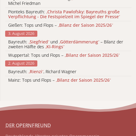
Michel Friedman
Pionteks Bayreuth:
„
Christa Pawlofsky: Bayreuths große
Verpflichtung - Die Festspielzeit im Spiegel der Presse
“
Gießen: Tops und Flops –
„
Bilanz der Saison 2025/26
“
3. August 2026
Bayreuth:
„
Siegfried
“
und
„
Götterdämmerung
“
– Bilanz der
zweiten Hälfte des
„
KI-Rings
“
Wuppertal: Tops und Flops –
„
Bilanz der Saison 2025/26
“
2. August 2026
Bayreuth:
„
Rienzi
“
, Richard Wagner
Mainz: Tops und Flops –
„
Bilanz der Saison 2025/26
“
DER OPERNFREUND