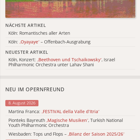
NÄCHSTE ARTIKEL
Köln: Romantisches aller Arten
Köln:
„
Oyayaye
“
– Offenbach-Ausgrabung
NEUESTER ARTIKEL
Köln, Konzert:
„
Beethoven und Tschaikowsky
“
, Israel
Philharmonic Orchestra unter Lahav Shani
NEU IM OPERNFREUND
8. August 2026
Martina Franca:
„
FESTIVAL della Valle d’Itria
“
Pionteks Bayreuth
„
Magische Musiken
“
, Turkish National
Youth Philharmonic Orchestra
Wiesbaden: Tops und Flops –
„
Bilanz der Saison 2025/26
“