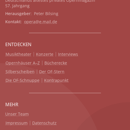
Deutschlands ältestes privates
Opernmagazin
57. Jahrgang
Herausgeber
: Peter Bilsing
Kontakt
:
opera@e.mail.de
ENTDECKEN
Musiktheater
Konzerte
Interviews
Opernhäuser A–Z
Bücherecke
Silberscheiben
Der OF-Stern
Die OF-Schnuppe
Kontrapunkt
MEHR
Unser Team
Impressum
Datenschutz