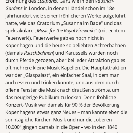
Eröffnung des
Lustparks
. Ganz wie in den
Vauxhall-
Gardens
in London, in denen Händel schon im 18e
Jahrhundert viele seiner fröhlicheren Werke aufgeführt
hatte, wie das Oratorium „Susanna im Bade“ und das
spektakuläre „
Music for the Royal Fireworks
“ (mit echtem
Feuerwerk!). Feuerwerke gab es noch nicht in
Kopenhagen und die heute so beliebten Achterbahnen
(damals
Rutschbahnen
) und Karussells wurden noch
durch Pferde gezogen, aber bei jeder Attraktion gab es
oft mehrere kleine Musik-Kapellen. Die Hauptattraktion
war der „Glaspalast“, ein einfacher Saal, in dem man
auch essen und trinken konnte, und aus dem durch
offene Fenster die Musik nach draußen strömte, um
das neugierige Publikum zu locken. Denn fröhliche
Konzert-Musik war damals für 90 % der Bevölkerung
Kopenhagens etwas ganz Neues – man kannte eben die
sonntägliche Kirchen-Musik und nur die „oberen
10.000“ gingen damals in die Oper – wo in den 1840