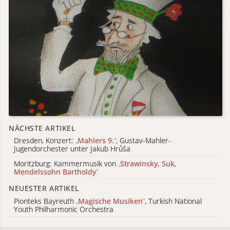
NÄCHSTE ARTIKEL
Dresden, Konzert:
„
Mahlers 9.
“
, Gustav-Mahler-
Jugendorchester unter Jakub Hrůša
Moritzburg: Kammermusik von
„
Strawinsky, Suk,
Mendelssohn Bartholdy
“
NEUESTER ARTIKEL
Pionteks Bayreuth
„
Magische Musiken
“
, Turkish National
Youth Philharmonic Orchestra