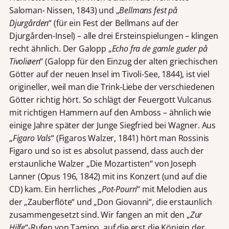
Saloman- Nissen, 1843) und „
Bellmans fest på
Djurgården
“ (für ein Fest der Bellmans auf der
Djurgården-Insel) – alle drei Ersteinspielungen – klingen
recht ähnlich. Der Galopp „
Echo fra de gamle guder på
Tivoliøen
“ (Galopp für den Einzug der alten griechischen
Götter auf der neuen Insel im Tivoli-See, 1844), ist viel
origineller, weil man die Trink-Liebe der verschiedenen
Götter richtig hört. So schlägt der Feuergott Vulcanus
mit richtigen Hammern auf den Amboss – ähnlich wie
einige Jahre später der Junge Siegfried bei Wagner. Aus
„
Figaro Vals
“ (Figaros Walzer, 1841) hört man Rossinis
Figaro und so ist es absolut passend, dass auch der
erstaunliche Walzer „Die Mozartisten“ von Joseph
Lanner (Opus 196, 1842) mit ins Konzert (und auf die
CD) kam. Ein herrliches „
Pot-Pourri
“ mit Melodien aus
der „Zauberflöte“ und „Don Giovanni“, die erstaunlich
zusammengesetzt sind. Wir fangen an mit den „
Zur
Hilfe
“-Rufen von Tamino, auf die erst die Königin der