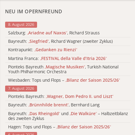
NEU IM OPERNFREUND
8. August 2026
Salzburg:
„
Ariadne auf Naxos
“
, Richard Strauss
Bayreuth:
„
Siegfried
“
, Richard Wagner (zweiter Zyklus)
Kontrapunkt:
„
Gedanken zu Rienzi
“
Martina Franca:
„
FESTIVAL della Valle d’Itria 2026
“
Pionteks Bayreuth
„
Magische Musiken
“
, Turkish National
Youth Philharmonic Orchestra
Wiesbaden: Tops und Flops –
„
Bilanz der Saison 2025/26
“
7. August 2026
Pionteks Bayreuth:
„
Wagner, Dom Pedro II. und Liszt
“
Bayreuth:
„
Brünnhilde brennt
“
, Bernhard Lang
Bayreuth:
„
Das Rheingold
“
und
„
Die Walküre
“
– Halbzeitbilanz
des zweiten Zyklus
Hagen: Tops und Flops –
„
Bilanz der Saison 2025/26
“
6. August 2026