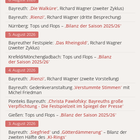
Bayreuth:
„
Die Walküre
“
, Richard Wagner (zweiter Zyklus)
Bayreuth:
„
Rienzi
“
, Richard Wagner (dritte Besprechung)
Nürnberg: Tops und Flops –
„
Bilanz der Saison 2025/26
“
5. August 2026
Bayreuther Festspiele:
„
Das Rheingold
“
, Richard Wagner
(zweiter Zyklus)
Krefeld/Mönchengladbach: Tops und Flops –
„
Bilanz
der Saison 2025/26
“
4. August 2026
Bayreuth:
„
Rienzi
“
, Richard Wagner (zweite Vorstellung)
Bayreuth: Gedenkveranstaltung
„
Verstummte Stimmen
“
mit
Michel Friedman
Pionteks Bayreuth:
„
Christa Pawlofsky: Bayreuths große
Verpflichtung - Die Festspielzeit im Spiegel der Presse
“
Gießen: Tops und Flops –
„
Bilanz der Saison 2025/26
“
3. August 2026
Bayreuth:
„
Siegfried
“
und
„
Götterdämmerung
“
– Bilanz der
zweiten Hälfte des
„
KI-Rings
“