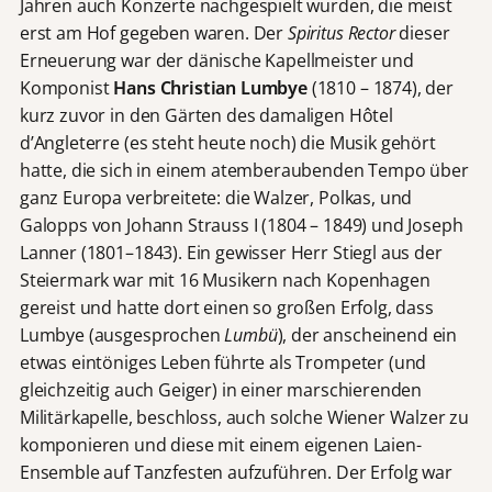
Jahren auch Konzerte nachgespielt wurden, die meist
erst am Hof gegeben waren. Der
Spiritus Rector
dieser
Erneuerung war der dänische Kapellmeister und
Komponist
Hans Christian Lumbye
(1810 – 1874), der
kurz zuvor in den Gärten des damaligen Hôtel
d’Angleterre (es steht heute noch) die Musik gehört
hatte, die sich in einem atemberaubenden Tempo über
ganz Europa verbreitete: die Walzer, Polkas, und
Galopps von Johann Strauss I (1804 – 1849) und Joseph
Lanner (1801–1843). Ein gewisser Herr Stiegl aus der
Steiermark war mit 16 Musikern nach Kopenhagen
gereist und hatte dort einen so großen Erfolg, dass
Lumbye (ausgesprochen
Lumbü
), der anscheinend ein
etwas eintöniges Leben führte als Trompeter (und
gleichzeitig auch Geiger) in einer marschierenden
Militärkapelle, beschloss, auch solche Wiener Walzer zu
komponieren und diese mit einem eigenen Laien-
Ensemble auf Tanzfesten aufzuführen. Der Erfolg war