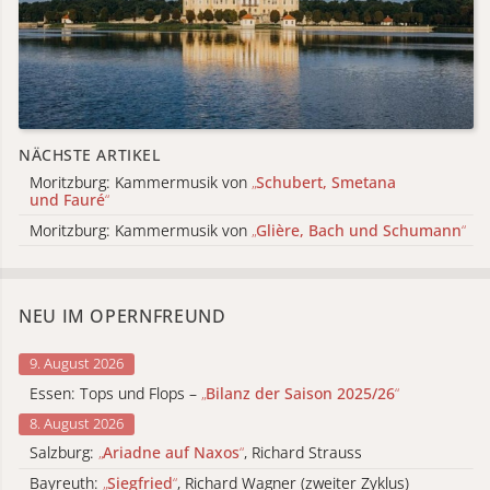
NÄCHSTE ARTIKEL
Moritzburg: Kammermusik von
„
Schubert, Smetana
und Fauré
“
Moritzburg: Kammermusik von
„
Glière, Bach und Schumann
“
NEU IM OPERNFREUND
9. August 2026
Essen: Tops und Flops –
„
Bilanz der Saison 2025/26
“
8. August 2026
Salzburg:
„
Ariadne auf Naxos
“
, Richard Strauss
Bayreuth:
„
Siegfried
“
, Richard Wagner (zweiter Zyklus)