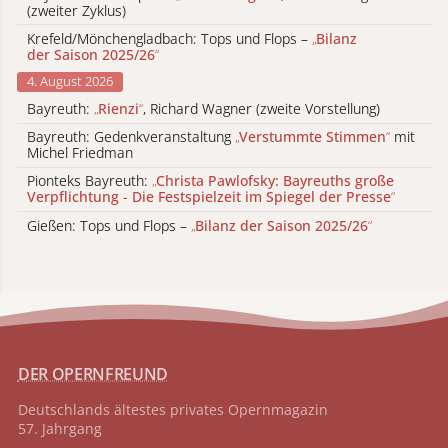
(zweiter Zyklus)
Krefeld/Mönchengladbach: Tops und Flops –
„
Bilanz
der Saison 2025/26
“
4. August 2026
Bayreuth:
„
Rienzi
“
, Richard Wagner (zweite Vorstellung)
Bayreuth: Gedenkveranstaltung
„
Verstummte Stimmen
“
mit
Michel Friedman
Pionteks Bayreuth:
„
Christa Pawlofsky: Bayreuths große
Verpflichtung - Die Festspielzeit im Spiegel der Presse
“
Gießen: Tops und Flops –
„
Bilanz der Saison 2025/26
“
DER OPERNFREUND
Deutschlands ältestes privates
Opernmagazin
57. Jahrgang