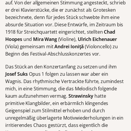
auf. Von der allgemeinen Stimmung angesteckt, schrieb
er drei Klavierstücke, die er zunächst als Grotesken
bezeichnete, denn für jedes Stück schwebte ihm eine
absurde Situation vor. Diese Entwürfe, im Zeitraum bis
1918 für Streichquartett eingerichtet, stellten
Chad
Hoopes
und
Mira Wang
(Violine),
Ulrich Eichenauer
(Viola) gemeinsam mit
Andrei Ioni
ţă
(Violoncello) zu
Beginn des Festival-Abschlusskonzertes vor.
Das Stück an den Konzertanfang zu setzen und ihm
Josef Suks
Opus 1 folgen zu lassen war aber ein
Wagnis. Das rhythmische Vertrackte führte, zumindest
mich, in eine Stimmung, die das Melodisch folgende
kaum aufzunehmen vermag.
Strawinsky
hatte
primitive Klangbilder, ein erbärmlich klingendes
Geigenspiel zum Stilmittel erhoben und durch
unregelmäßig überlagerte Motivwiederholungen in ein
irritierendes Chaos gestürzt, dass eigentlich die