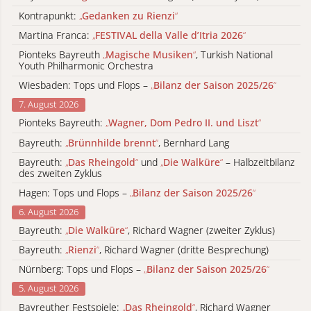
Kontrapunkt:
„
Gedanken zu Rienzi
“
Martina Franca:
„
FESTIVAL della Valle d’Itria 2026
“
Pionteks Bayreuth
„
Magische Musiken
“
, Turkish National
Youth Philharmonic Orchestra
Wiesbaden: Tops und Flops –
„
Bilanz der Saison 2025/26
“
7. August 2026
Pionteks Bayreuth:
„
Wagner, Dom Pedro II. und Liszt
“
Bayreuth:
„
Brünnhilde brennt
“
, Bernhard Lang
Bayreuth:
„
Das Rheingold
“
und
„
Die Walküre
“
– Halbzeitbilanz
des zweiten Zyklus
Hagen: Tops und Flops –
„
Bilanz der Saison 2025/26
“
6. August 2026
Bayreuth:
„
Die Walküre
“
, Richard Wagner (zweiter Zyklus)
Bayreuth:
„
Rienzi
“
, Richard Wagner (dritte Besprechung)
Nürnberg: Tops und Flops –
„
Bilanz der Saison 2025/26
“
5. August 2026
Bayreuther Festspiele:
„
Das Rheingold
“
, Richard Wagner