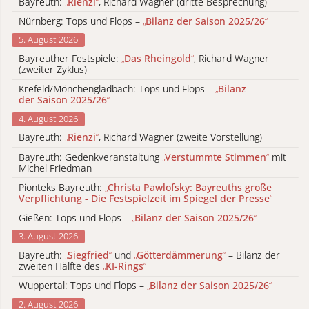
Bayreuth:
„
Rienzi
“
, Richard Wagner (dritte Besprechung)
Nürnberg: Tops und Flops –
„
Bilanz der Saison 2025/26
“
5. August 2026
Bayreuther Festspiele:
„
Das Rheingold
“
, Richard Wagner
(zweiter Zyklus)
Krefeld/Mönchengladbach: Tops und Flops –
„
Bilanz
der Saison 2025/26
“
4. August 2026
Bayreuth:
„
Rienzi
“
, Richard Wagner (zweite Vorstellung)
Bayreuth: Gedenkveranstaltung
„
Verstummte Stimmen
“
mit
Michel Friedman
Pionteks Bayreuth:
„
Christa Pawlofsky: Bayreuths große
Verpflichtung - Die Festspielzeit im Spiegel der Presse
“
Gießen: Tops und Flops –
„
Bilanz der Saison 2025/26
“
3. August 2026
Bayreuth:
„
Siegfried
“
und
„
Götterdämmerung
“
– Bilanz der
zweiten Hälfte des
„
KI-Rings
“
Wuppertal: Tops und Flops –
„
Bilanz der Saison 2025/26
“
2. August 2026