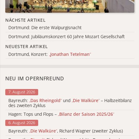
NÄCHSTE ARTIKEL
Dortmund: Die erste Walpurgisnacht
Dortmund: Jubiläumskonzert 60 Jahre Mozart Gesellschaft
NEUESTER ARTIKEL
Dortmund, Konzert:
„
Jonathan Tetelman
“
NEU IM OPERNFREUND
7. August 2026
Bayreuth:
„
Das Rheingold
“
und
„
Die Walküre
“
– Halbzeitbilanz
des zweiten Zyklus
Hagen: Tops und Flops –
„
Bilanz der Saison 2025/26
“
6. August 2026
Bayreuth:
„
Die Walküre
“
, Richard Wagner (zweiter Zyklus)