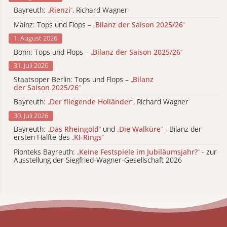
Bayreuth:
„
Rienzi
“
, Richard Wagner
Mainz: Tops und Flops –
„
Bilanz der Saison 2025/26
“
1. August 2026
Bonn: Tops und Flops –
„
Bilanz der Saison 2025/26
“
31. Juli 2026
Staatsoper Berlin: Tops und Flops –
„
Bilanz
der Saison 2025/26
“
Bayreuth:
„
Der fliegende Holländer
“
, Richard Wagner
30. Juli 2026
Bayreuth:
„
Das Rheingold
“
und
„
Die Walküre
“
- Bilanz der
ersten Hälfte des
„
KI-Rings
“
Pionteks Bayreuth:
„
Keine Festspiele im Jubiläumsjahr?
“
- zur
Ausstellung der Siegfried-Wagner-Gesellschaft 2026